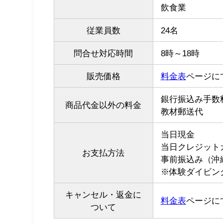
飲食業
従業員数
24名
問合せ対応時間
8時～18時
販売価格
料金表
ページに
銀行振込み手数
商品代金以外の料金
教材郵送代
当日現金
当日クレジット
お支払方法
事前振込み（沖
※体験ダイビン
キャンセル・返金に
料金表
ページに
ついて