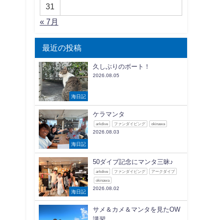
31
« 7月
最近の投稿
久しぶりのボート！
2026.08.05
海日記
ケラマンタ
arkdive
ファンダイビング
okinawa
2026.08.03
海日記
50ダイブ記念にマンタ三昧♪
arkdive
ファンダイビング
アークダイブ
okinawa
2026.08.02
海日記
サメ＆カメ＆マンタを見たOW
講習