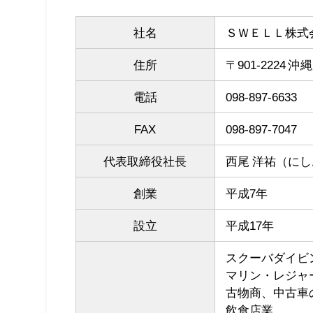
社名
ＳＷＥＬＬ株式
住所
〒901-2224
電話
098-897-6633
FAX
098-897-7047
代表取締役社長
西尾 洋祐（にし
創業
平成7年
設立
平成17年
スクーバダイビ
マリン・レジャ
古物商、中古車
飲食店業