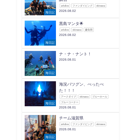
arkdive
ファンダイビング
okinawa
2026.08.02
海日記
黒島マンタ🌟
arkdive
okinawa
慶良間
2026.08.02
海日記
ナ・ナ・ナント！
2026.08.01
海日記
海況バツグン、べったべ
た！！！
アークダイブ
okinawa
ブルーホール
ブルーコーナー
海日記
2026.08.01
チーム滋賀県
arkdive
ファンダイビング
okinawa
2026.08.01
海日記