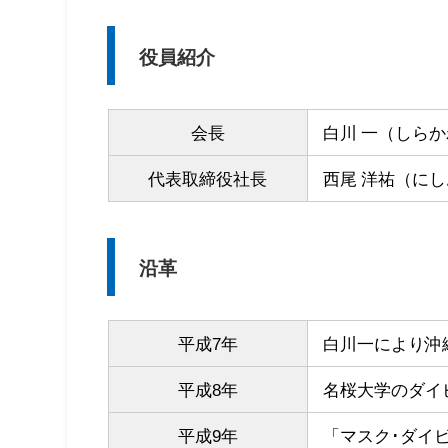
役員紹介
会長
白川 一（しらか
代表取締役社長
西尾 洋祐（にし
沿革
平成7年
白川一により沖
平成8年
名桜大学のダイ
平成9年
「マスク･ダイ