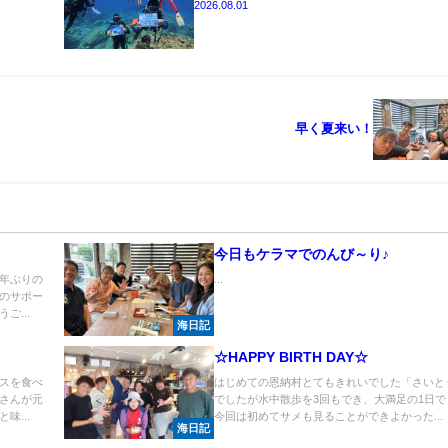
2026.08.01
早く夏来い！
今日もケラマでのんび～り♪
年ぶりの
...
のサポー
ご...
海日記
☆HAPPY BIRTH DAY☆
スを食べ
はじめての恩納村とてもきれいでした「さいと
さんが元
でしたが水中散歩を3回もでき、大満足の1日で
味...
今回は初めてサメも見ることができよかった...
海日記