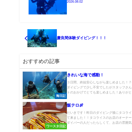
2026.08.02
慶良間体験ダイビング！！！
おすすめの記事
きれいな海で感動！
３日間、終始安心しながら楽しめました！７
ダイビングで少し不安でしたがスタッフさん
トのおかげでとても楽しめました！ありがとう
海日記
飯テロ🍖
だいきです！昨日のダイビング後にタコライ
て来ました！！タコライスのお店のオーナー
ダイバーの人だったらしくて、お店の雰囲気と
ワースタ日記