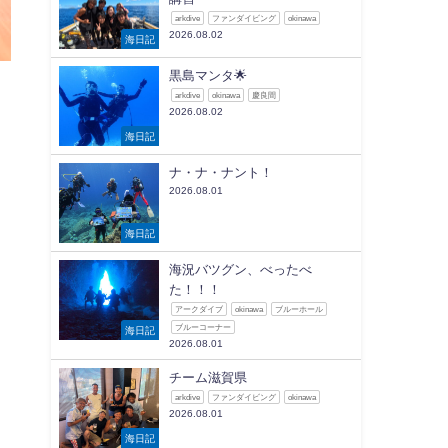
arkdive
ファンダイビング
okinawa
2026.08.02
海日記
黒島マンタ🌟
arkdive
okinawa
慶良間
2026.08.02
海日記
ナ・ナ・ナント！
2026.08.01
海日記
海況バツグン、べったべ
た！！！
アークダイブ
okinawa
ブルーホール
ブルーコーナー
海日記
2026.08.01
チーム滋賀県
arkdive
ファンダイビング
okinawa
2026.08.01
海日記