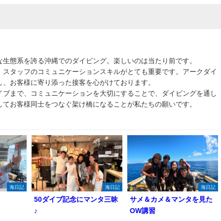
な生態系を誇る沖縄でのダイビング。楽しいのは当たり前です。
、スタッフのコミュニケーションスキルがとても重要です。アークダイ
し、お客様に寄り添った接客を心がけております。
イブまで、コミュニケーションを大切にすることで、ダイビングを通し
してお客様同士をつなぐ架け橋になることが私たちの願いです。
海日記
海日記
海日記
50ダイブ記念にマンタ三昧
サメ＆カメ＆マンタを見た
♪
OW講習