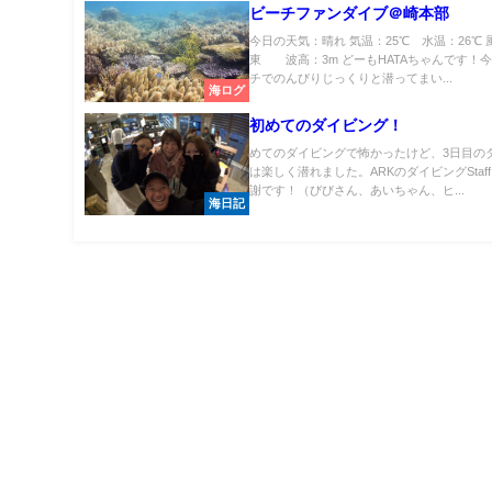
ビーチファンダイブ＠崎本部
今日の天気：晴れ 気温：25℃ 水温：26℃ 
東 波高：3m どーもHATAちゃんです！
チでのんびりじっくりと潜ってまい...
海ログ
初めてのダイビング！
めてのダイビングで怖かったけど、3日目の
は楽しく潜れました。ARKのダイビングStaf
謝です！（びびさん、あいちゃん、ヒ...
海日記