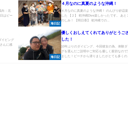
４月なのに真夏のような沖縄！
風向：北
４月なのに真夏のような沖縄！ のんびり砂辺
今日はビー
した 【２】 初沖縄Dive楽しかったです。 あ
のしみ！ 【明日香】 初沖縄での...
海日記
優しくおしえてくれてありがとうご
した！
ダイビング
fさんに感
10年ぶりのダイビング、今回彼女の為、体験ダ
グを選んだご説明やご対応も優しく親切なので
ました！ビーチから潜りましたがとても多くの..
海日記