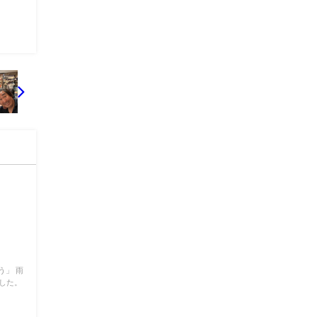
う」 雨
した。