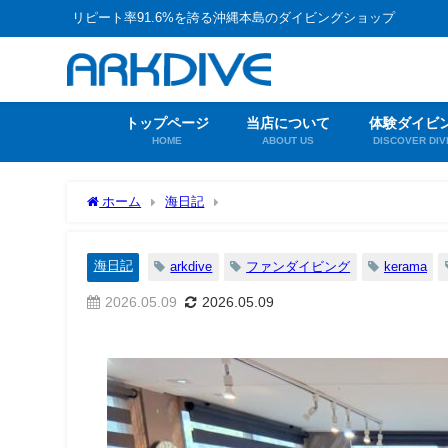
リピート率91.6%を誇る沖縄本島のダイビングショップ
トップページ
当店について
体験ダイビ
HOME
ABOUT US
DISCOVER DIV
ホーム
海日記
海日記
arkdive
ファンダイビング
kerama
2026.05.09
2026.05.09