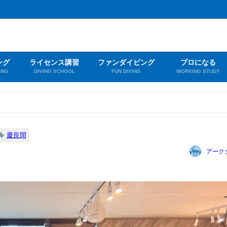
ング
ライセンス講習
ファンダイビング
プロになる
ING
DIVING SCHOOL
FUN DIVING
WORKING STUDY
慶良間
アーク