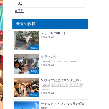
31
« 7月
最近の投稿
久しぶりのボート！
2026.08.05
海日記
ケラマンタ
arkdive
ファンダイビング
okinawa
2026.08.03
海日記
50ダイブ記念にマンタ三昧♪
arkdive
ファンダイビング
アークダイブ
okinawa
2026.08.02
海日記
サメ＆カメ＆マンタを見たOW
講習