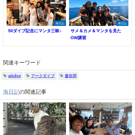
海日記
海日記
50ダイブ記念にマンタ三昧♪
サメ＆カメ＆マンタを見た
OW講習
関連キーワード
arkdive
アークダイブ
慶良間
海日記
の関連記事