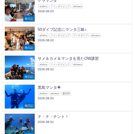
ケラマンタ
arkdive
ファンダイビング
okinawa
2026.08.03
海日記
50ダイブ記念にマンタ三昧♪
arkdive
ファンダイビング
アークダイブ
okinawa
2026.08.02
海日記
サメ＆カメ＆マンタを見たOW講習
arkdive
ファンダイビング
okinawa
2026.08.02
海日記
黒島マンタ🌟
arkdive
okinawa
慶良間
2026.08.02
海日記
ナ・ナ・ナント！
2026.08.01