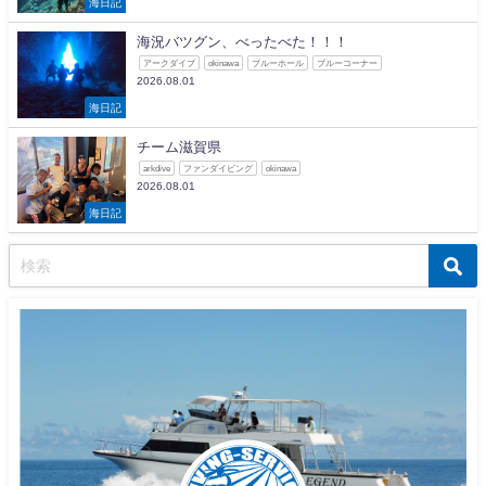
海日記
海況バツグン、べったべた！！！
アークダイブ
okinawa
ブルーホール
ブルーコーナー
2026.08.01
海日記
チーム滋賀県
arkdive
ファンダイビング
okinawa
2026.08.01
海日記