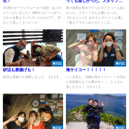
生！
っても楽しかった。スタッフさ
んも優しかった！
3日間のオープンウォーター講習、ありが
青の洞窟が初めてだったけどとっても楽し
とうございました！ BIBIさんに一つずつ
かった。スタッフさんも優しかった。
スキルを教えていただいたおかげで、 安
【かなちゃん】 あやさんサニーくん優し
心して楽しくダイビング...
く教えて下さりありがとうござ...
海日記
海日記
砂辺も唐揚げも！
海サイコー！！！！！
砂辺も唐揚げも満喫しました。【さか】...
いい天気だ、沖縄の海サイコー！！今日か
ら非現実のような夢の中へ...。 たくさん
楽しむぞぉ！ 【カズミ】...
海日記
海日記