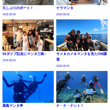
久しぶりのボート！
ケラマンタ
2026.08.05
2026.08.03
50ダイブ記念にマンタ三昧♪
サメ＆カメ＆マンタを見たOW講
習
2026.08.02
2026.08.02
黒島マンタ🌟
ナ・ナ・ナント！