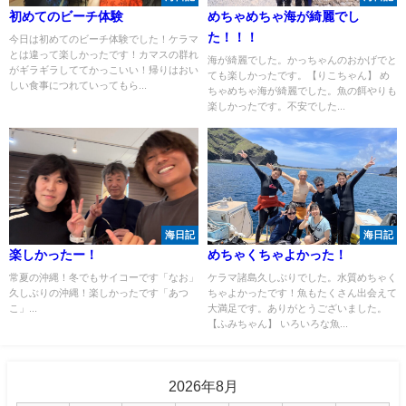
初めてのビーチ体験
めちゃめちゃ海が綺麗でし
た！！！
今日は初めてのビーチ体験でした！ケラマ
とは違って楽しかったです！カマスの群れ
海が綺麗でした。かっちゃんのおかげでと
がギラギラしててかっこいい！帰りはおい
ても楽しかったです。【りこちゃん】 め
しい食事につれていってもら...
ちゃめちゃ海が綺麗でした。魚の餌やりも
楽しかったです。不安でした...
海日記
海日記
楽しかったー！
めちゃくちゃよかった！
常夏の沖縄！冬でもサイコーです「なお」
ケラマ諸島久しぶりでした。水質めちゃく
久しぶりの沖縄！楽しかったです「あつ
ちゃよかったです！魚もたくさん出会えて
こ」...
大満足です。ありがとうございました。
【ふみちゃん】 いろいろな魚...
2026年8月