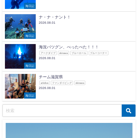
海日記
ナ・ナ・ナント！
2026.08.01
海日記
海況バツグン、べったべた！！！
アークダイブ
okinawa
ブルーホール
ブルーコーナー
2026.08.01
海日記
チーム滋賀県
arkdive
ファンダイビング
okinawa
2026.08.01
海日記