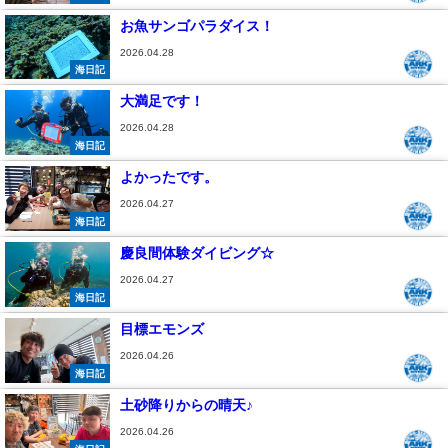
お魚サンゴパラダイス！
2026.04.28
海日記
大満足です！
2026.04.28
海日記
よかったです。
2026.04.27
海日記
慶良間体験ダイビング☆
2026.04.27
海日記
目標エモンズ
2026.04.26
海日記
土砂降りからの晴天♪
2026.04.26