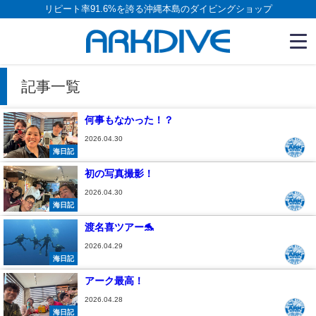
リピート率91.6%を誇る沖縄本島のダイビングショップ
記事一覧
何事もなかった！？
2026.04.30
海日記
初の写真撮影！
2026.04.30
海日記
渡名喜ツアー🐬
2026.04.29
海日記
アーク最高！
2026.04.28
海日記