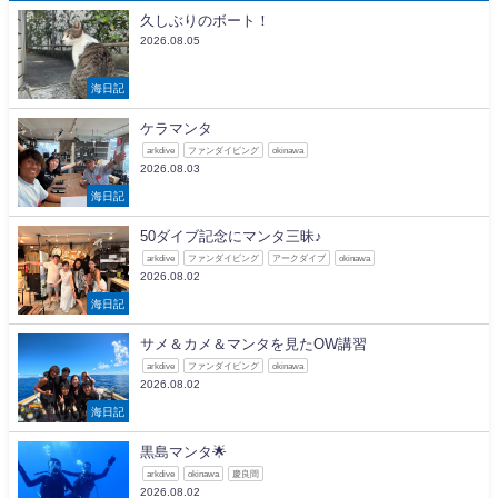
久しぶりのボート！
2026.08.05
海日記
ケラマンタ
arkdive
ファンダイビング
okinawa
2026.08.03
海日記
50ダイブ記念にマンタ三昧♪
arkdive
ファンダイビング
アークダイブ
okinawa
2026.08.02
海日記
サメ＆カメ＆マンタを見たOW講習
arkdive
ファンダイビング
okinawa
2026.08.02
海日記
黒島マンタ🌟
arkdive
okinawa
慶良間
2026.08.02