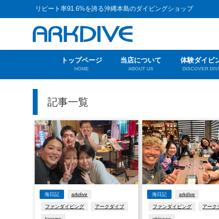
リピート率91.6%を誇る沖縄本島のダイビングショップ
トップページ
当店について
体験ダイビ
HOME
ABOUT US
DISCOVER DIV
記事一覧
海日記
arkdive
海日記
arkdive
ファンダイビング
アークダイブ
ファンダイビング
アーク
kerama
okinawa