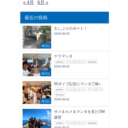
« 4月
6月 »
最近の投稿
久しぶりのボート！
2026.08.05
海日記
ケラマンタ
arkdive
ファンダイビング
okinawa
2026.08.03
海日記
50ダイブ記念にマンタ三昧♪
arkdive
ファンダイビング
アークダイブ
okinawa
2026.08.02
海日記
サメ＆カメ＆マンタを見たOW
講習
arkdive
ファンダイビング
okinawa
2026.08.02