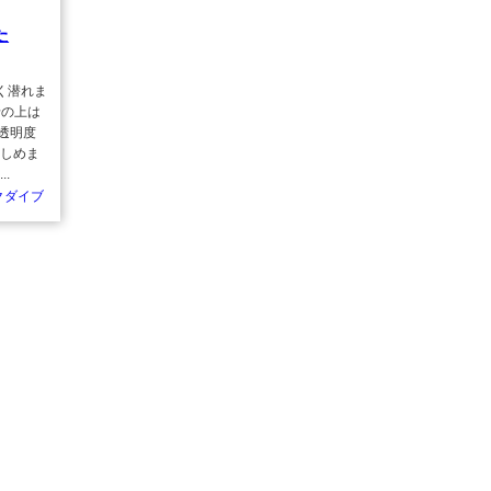
た
く潜れま
船の上は
透明度
楽しめま
.
クダイブ