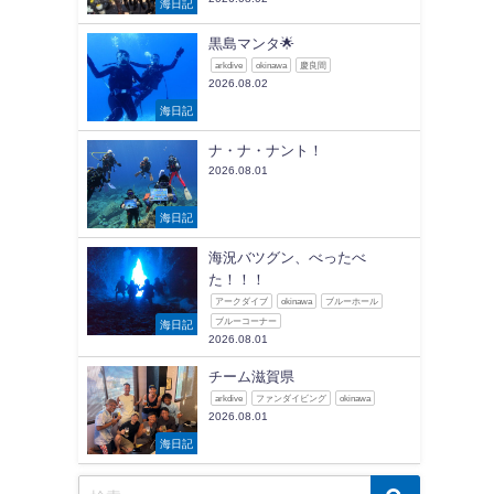
海日記
黒島マンタ🌟
arkdive
okinawa
慶良間
2026.08.02
海日記
ナ・ナ・ナント！
2026.08.01
海日記
海況バツグン、べったべ
た！！！
アークダイブ
okinawa
ブルーホール
ブルーコーナー
海日記
2026.08.01
チーム滋賀県
arkdive
ファンダイビング
okinawa
2026.08.01
海日記