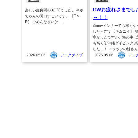
GWお疲れさまでし
楽しい慶良間の3日間でした。 キホ
ちゃんの脚力すごいです。 【T＆
～！！
R】 ごめんなさい(>_...
3mm+インナーでも寒くな
した～(^^♪ 【キムニイ】 
寒かったですが、海の中は
も高く初沖縄ダイビング 
した！！ スタッフの皆さん..
2026.05.06
アークダイブ
2026.05.06
アー