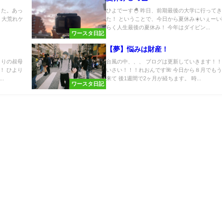
した。あっ
ひよでーす🐣 昨日、前期最後の大学に行って
 大荒れケ
た！ ということで、今日から夏休み☀️いぇーい
らく人生最後の夏休み！ 今年はダイビン...
ワースタ日記
【夢】悩みは財産！
よりの叔母
台風の中、、、 ブログは更新していきます！！！
！ ひより
いさい！！！れおんです🌺 今日から８月でも
.
来て 後1週間で2ヶ月が経ちます。 時...
ワースタ日記