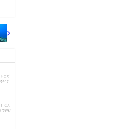
ストとガ
ございま
！ なん
mまで伸び