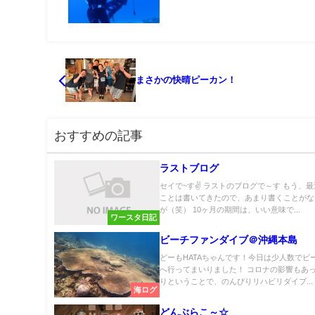
まさかの快晴ピーカン！
おすすめの記事
ラストブログ
セイで~す✌ ラストのブログで～す もう、
ことは書いてきたので、あまり書くことがな
が（笑） 10ヶ月の期間は、いい意味で...
ワースタ日記
ビーチファンダイブ＠沖縄本島
どーもHATAちゃんです！今日は少人数でビ
へ行ってまいりました！ コロナの影響もあ
りということで、のんびりリハビリダイブ...
海ログ
どんぶらこ～☆