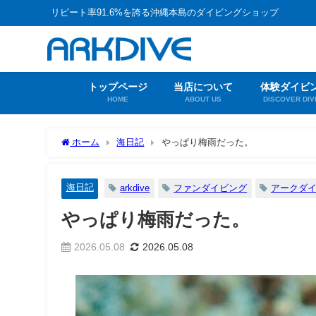
リピート率91.6%を誇る沖縄本島のダイビングショップ
トップページ
当店について
体験ダイビ
HOME
ABOUT US
DISCOVER DIV
ホーム
海日記
やっぱり梅雨だった。
海日記
arkdive
ファンダイビング
アークダ
やっぱり梅雨だった。
2026.05.08
2026.05.08