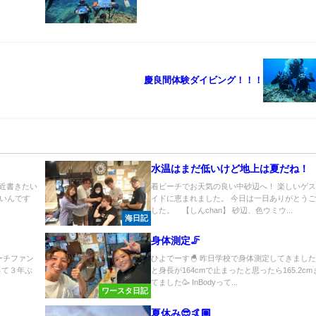
慶良間体験ダイビング！！！
水温はまだ低いけど地上は夏だね！
最近書きたい
着ビーチでお天気の良い中砂辺へ！ 楽しいゲ
いんです
イドに恵まれました。 今日は一日ありがとう
した。 【しんchan】 砂辺、色ウミウ...
海日記
身体測定🦵
ーチファン
ひよでーす🐣 昨日学校で身体測定してきました
って３年ぶ
と身長が164cmで止まったと思ったら165.2c
てました🥳 InBodyって...
ワースタ日記
夏休み😎🤙🏽