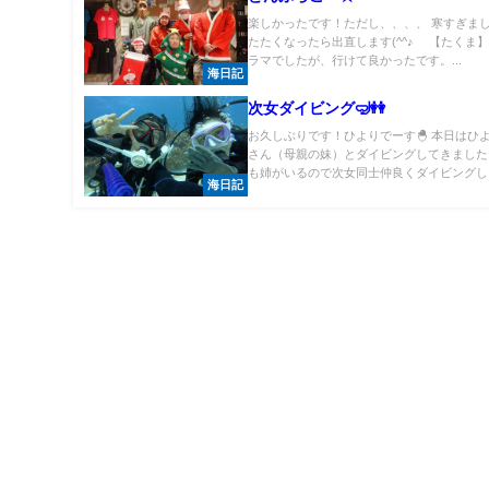
楽しかったです！ただし、、、、 寒すぎま
たたくなったら出直します(^^♪ 【たくま】
ラマでしたが、行けて良かったです。...
海日記
次女ダイビング🤿👭
お久しぶりです！ひよりでーす🐣 本日はひ
さん（母親の妹）とダイビングしてきました
も姉がいるので次女同士仲良くダイビングし..
海日記