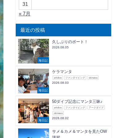
31
« 7月
最近の投稿
久しぶりのボート！
2026.08.05
海日記
ケラマンタ
arkdive
ファンダイビング
okinawa
2026.08.03
海日記
50ダイブ記念にマンタ三昧♪
arkdive
ファンダイビング
アークダイブ
okinawa
2026.08.02
海日記
サメ＆カメ＆マンタを見たOW
講習