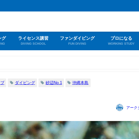
ング
ライセンス講習
ファンダイビング
プロになる
ING
DIVING SCHOOL
FUN DIVING
WORKING STUDY
イブ
ダイビング
砂辺No.1
沖縄本島
アーク