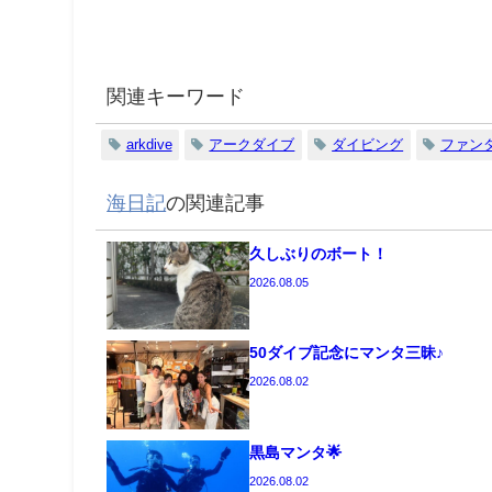
関連キーワード
arkdive
アークダイブ
ダイビング
ファン
海日記
の関連記事
久しぶりのボート！
2026.08.05
50ダイブ記念にマンタ三昧♪
2026.08.02
黒島マンタ🌟
2026.08.02