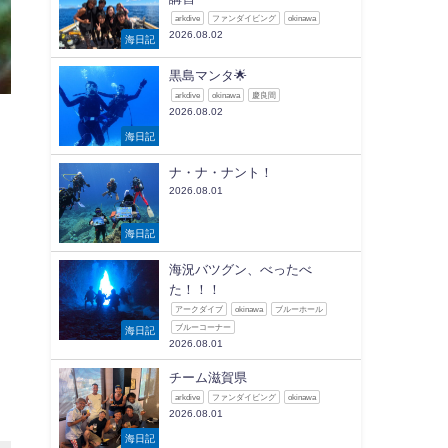
arkdive
ファンダイビング
okinawa
2026.08.02
海日記
黒島マンタ🌟
arkdive
okinawa
慶良間
2026.08.02
海日記
ナ・ナ・ナント！
2026.08.01
海日記
海況バツグン、べったべ
た！！！
アークダイブ
okinawa
ブルーホール
ブルーコーナー
海日記
2026.08.01
チーム滋賀県
arkdive
ファンダイビング
okinawa
2026.08.01
海日記