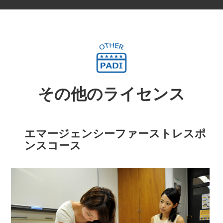
さまざまな海の遊び方をマスターした、アマチュ
ア最高峰のランクです。専門のコースがあるわけ
詳細を見る
ではなく、そのダイバーの経験を表彰するもので
す。このランクを達成しているのはダイバーの
2％未満です。
ダイビング知識とスキルをプロレベルまで高め、
申請のみ
さまざまな場で活躍することで、海の素晴らしさ
その他のライセンス
を、ダイビングの楽しさを多くの仲間と分かち合
詳細を見る
うことができるようになります。
エマージェンシーファーストレスポ
所要日数：10日間
PADIインストラクター開発の基礎となるのが、
ンスコース
PADIコースディレクターの元で開催されるイン
詳細を見る
ストラクター開発コース（以下：IDC）です。
IDCはアシスタント・インストラクター（AI）コ
ースと、オープン・ウォーター・スクーバ・イン
ストラクター（OWSI）プログラムで構成されて
います。AIコース（最低4日間）とOWSIプログ