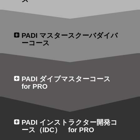
様々な種類のダイビングを経験することで、自分
がどのようなダイビングに興味があるのかを知る
ためのコースです。オープンウォーターダイバー
スキルを磨く
コース終了直後に始めることができます。
PADI マスタースクーバダイバ
ーコース
所要日数：2日間
楽しみ方を知る
アドバンスとスペシャルティ5種をまとめて習得
できるコースです。オープンウォーターダイバー
詳細を見る
行動範囲を広げる
コース終了直後に始めることができます。
PADI ダイブマスターコース
所要日数：3日間
for PRO
水中での問題を予防・管理することを学ぶこと
詳細を見る
で、自分自身のスキルを磨くためのコースです。
水中での問題を解決できるようになることで、よ
PADI インストラクター開発コ
り良いバディになることを学びます。
ース（IDC） for PRO
所要日数：2日間～