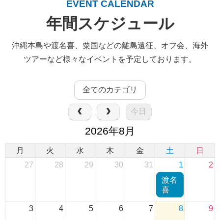
EVENT CALENDAR
年間スケジュール
沖縄本島や渡名喜、粟国などの離島遠征、オフ会、海外
ツアーなど様々なイベントを予定しております。
今日
2026年8月
月
火
水
木
金
土
日
27
28
29
30
31
1
2
渡名
喜
3
4
5
6
7
8
9