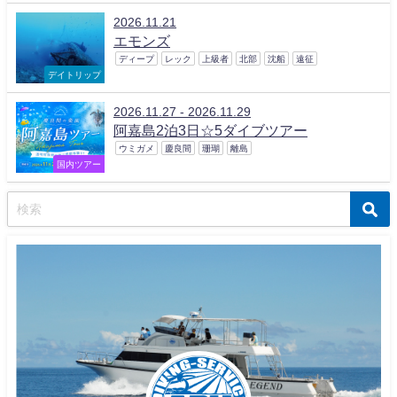
2026.11.21
エモンズ
ディープ
レック
上級者
北部
沈船
遠征
デイトリップ
2026.11.27 - 2026.11.29
阿嘉島2泊3日☆5ダイブツアー
ウミガメ
慶良間
珊瑚
離島
国内ツアー