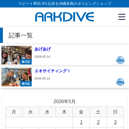
リピート率91.6%を誇る沖縄本島のダイビングショップ
記事一覧
あげあげ
2026.05.14
海日記
エキサイティング！
2026.05.14
海日記
2026年5月
月
火
水
木
金
土
日
1
2
3