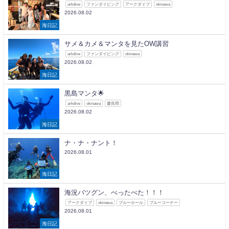
arkdive
ファンダイビング
アークダイブ
okinawa
2026.08.02
海日記
サメ＆カメ＆マンタを見たOW講習
arkdive
ファンダイビング
okinawa
2026.08.02
海日記
黒島マンタ🌟
arkdive
okinawa
慶良間
2026.08.02
海日記
ナ・ナ・ナント！
2026.08.01
海日記
海況バツグン、べったべた！！！
アークダイブ
okinawa
ブルーホール
ブルーコーナー
2026.08.01
海日記