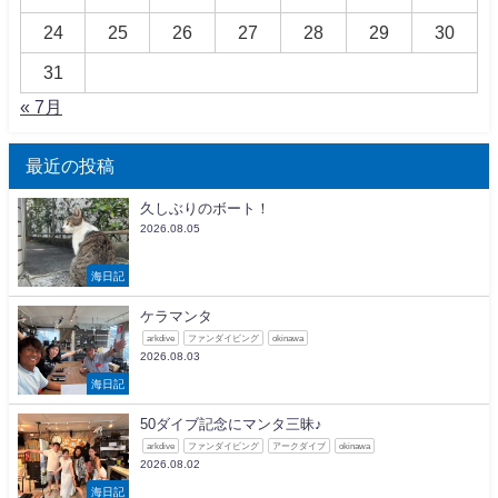
24
25
26
27
28
29
30
31
« 7月
最近の投稿
久しぶりのボート！
2026.08.05
海日記
ケラマンタ
arkdive
ファンダイビング
okinawa
2026.08.03
海日記
50ダイブ記念にマンタ三昧♪
arkdive
ファンダイビング
アークダイブ
okinawa
2026.08.02
海日記