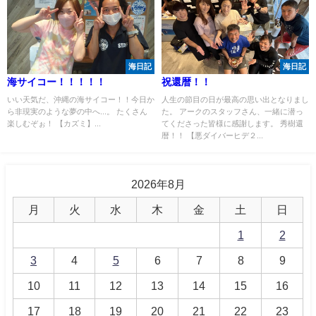
海日記
海日記
海サイコー！！！！！
祝還暦！！
いい天気だ、沖縄の海サイコー！！今日か
人生の節目の日が最高の思い出となりまし
ら非現実のような夢の中へ...。 たくさん
た。 アークのスタッフさん、一緒に潜っ
楽しむぞぉ！ 【カズミ】...
てくださった皆様に感謝します。 秀樹還
暦！！ 【悪ダイバーヒデ２...
2026年8月
月
火
水
木
金
土
日
1
2
3
4
5
6
7
8
9
10
11
12
13
14
15
16
17
18
19
20
21
22
23