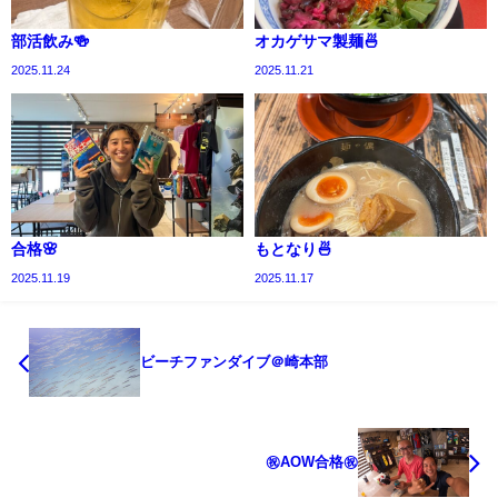
部活飲み🍻
オカゲサマ製麺🍜
2025.11.24
2025.11.21
合格🌸
もとなり🍜
2025.11.19
2025.11.17
ビーチファンダイブ＠崎本部
㊗AOW合格㊗