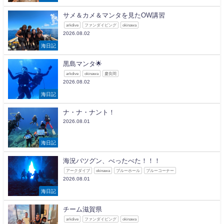
サメ＆カメ＆マンタを見たOW講習
arkdive
ファンダイビング
okinawa
2026.08.02
海日記
黒島マンタ🌟
arkdive
okinawa
慶良間
2026.08.02
海日記
ナ・ナ・ナント！
2026.08.01
海日記
海況バツグン、べったべた！！！
アークダイブ
okinawa
ブルーホール
ブルーコーナー
2026.08.01
海日記
チーム滋賀県
arkdive
ファンダイビング
okinawa