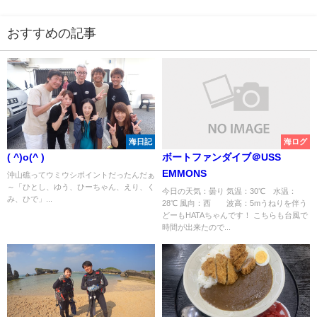
おすすめの記事
海日記
海ログ
( ^)o(^ )
ボートファンダイブ＠USS
EMMONS
沖山礁ってウミウシポイントだったんだぁ
～「ひとし、ゆう、ひーちゃん、えり、く
今日の天気：曇り 気温：30℃ 水温：
み、ひで」...
28℃ 風向：西 波高：5mうねりを伴う
どーもHATAちゃんです！ こちらも台風で
時間が出来たので...