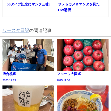
50ダイブ記念にマンタ三昧♪
サメ＆カメ＆マンタを見た
OW講習
ワースタ日記
の関連記事
🌸合格🌸
フルーツ大国🍎
2025.12.13
2025.11.30