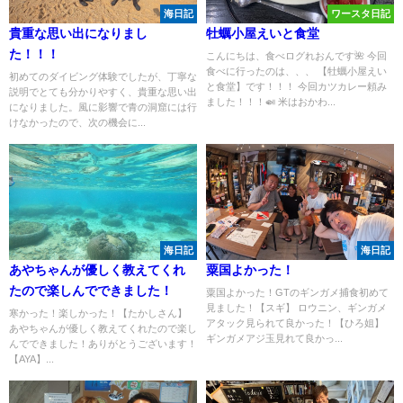
海日記
ワースタ日記
貴重な思い出になりまし
牡蠣小屋えいと食堂
た！！！
こんにちは、食べログれおんです🌺 今回
食べに行ったのは、、、 【牡蠣小屋えい
初めてのダイビング体験でしたが、丁寧な
と食堂】です！！！ 今回カツカレー頼み
説明でとても分かりやすく、貴重な思い出
ました！！！🍛 米はおかわ...
になりました。風に影響で青の洞窟には行
けなかったので、次の機会に...
海日記
海日記
あやちゃんが優しく教えてくれ
粟国よかった！
たので楽しんでできました！
粟国よかった！GTのギンガメ捕食初めて
見ました！【スギ】 ロウニン、ギンガメ
寒かった！楽しかった！【たかしさん】
アタック見られて良かった！【ひろ姐】
あやちゃんが優しく教えてくれたので楽し
ギンガメアジ玉見れて良かっ...
んでできました！ありがとうございます！
【AYA】...