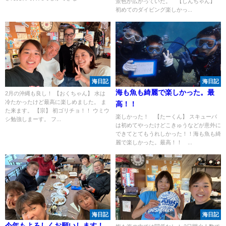
景色が広がっていた。 【しんちゃん】
初めてのダイビング楽しかっ...
海日記
海日記
海も魚も綺麗で楽しかった。最
2月の沖縄も良し！ 【おくちゃん】 水は
冷たかったけど最高に楽しめました。 ま
高！！
た来ます。 【宗】 初ゴリチョ！！ ウミウ
楽しかった！ 【たーくん】 スキューバ
シ勉強しまーす。 フ...
は初めてやったけどこきゅうなどが意外に
できてとてもうれしかった！！海も魚も綺
麗で楽しかった。最高！！ ...
海日記
海日記
今年もよろしくお願いします！