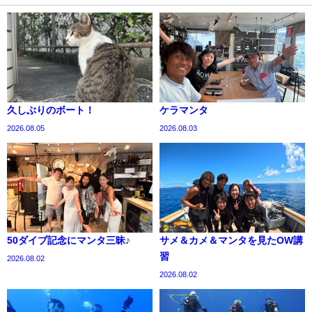
久しぶりのボート！
ケラマンタ
2026.08.05
2026.08.03
50ダイブ記念にマンタ三昧♪
サメ＆カメ＆マンタを見たOW講
習
2026.08.02
2026.08.02