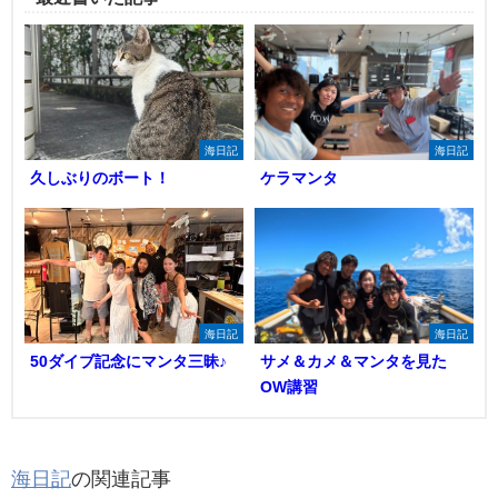
海日記
海日記
久しぶりのボート！
ケラマンタ
海日記
海日記
50ダイブ記念にマンタ三昧♪
サメ＆カメ＆マンタを見た
OW講習
海日記
の関連記事