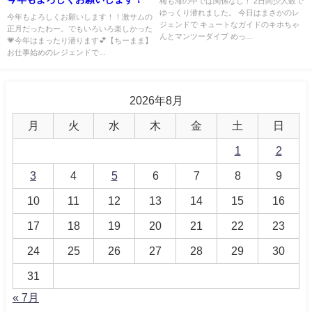
梅も海の中では関係なし！ 2日間少人数で
ゆっくり潜れました。 今日はまさかのレ
今年もよろしくお願いします！！激サムの
ジェンドで キュートなガイドのキホちゃ
正月だったわー。でもいろいろ楽しかった
んとマンツーダイブ めっ...
💗今年はまったり潜ります💕【ちーまま】
お仕事始めのレジェンドで...
2026年8月
月
火
水
木
金
土
日
1
2
3
4
5
6
7
8
9
10
11
12
13
14
15
16
17
18
19
20
21
22
23
24
25
26
27
28
29
30
31
« 7月