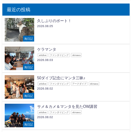
最近の投稿
久しぶりのボート！
2026.08.05
海日記
ケラマンタ
arkdive
ファンダイビング
okinawa
2026.08.03
海日記
50ダイブ記念にマンタ三昧♪
arkdive
ファンダイビング
アークダイブ
okinawa
2026.08.02
海日記
サメ＆カメ＆マンタを見たOW講習
arkdive
ファンダイビング
okinawa
2026.08.02
海日記