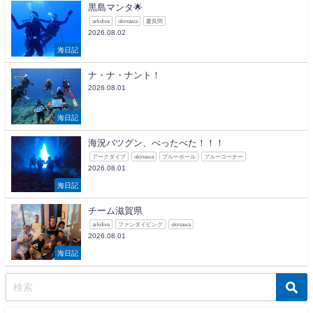
黒島マンタ🌟
arkdive
okinawa
慶良間
2026.08.02
海日記
ナ・ナ・ナント！
2026.08.01
海日記
海況バツグン、べったべた！！！
アークダイブ
okinawa
ブルーホール
ブルーコーナー
2026.08.01
海日記
チーム滋賀県
arkdive
ファンダイビング
okinawa
2026.08.01
海日記