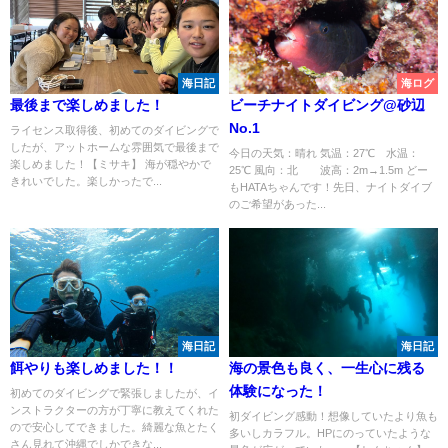
海日記
海ログ
最後まで楽しめました！
ビーチナイトダイビング@砂辺
No.1
ライセンス取得後、初めてのダイビングで
したが、アットホームな雰囲気で最後まで
今日の天気：晴れ 気温：27℃ 水温：
楽しめました！【ミサキ】 海が穏やかで
25℃ 風向：北 波高：2m→1.5m どー
きれいでした。楽しかったで...
もHATAちゃんです！先日、ナイトダイブ
のご希望があった...
海日記
海日記
餌やりも楽しめました！！
海の景色も良く、一生心に残る
体験になった！
初めてのダイビングで緊張しましたが、イ
ンストラクターの方が丁寧に教えてくれた
初ダイビング感動！想像していたより魚も
ので安心してできました。綺麗な魚とたく
多いしカラフル。HPにのっていたような
さん見れて沖縄でしかできな...