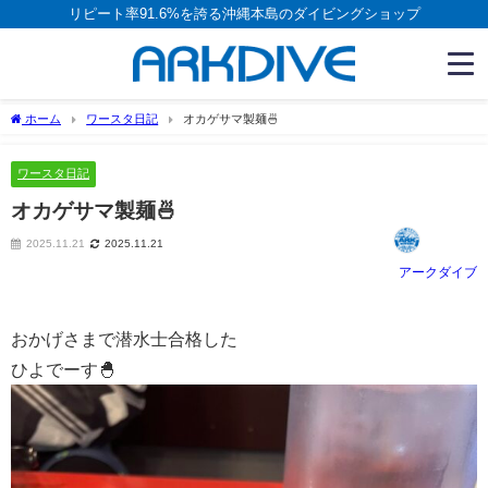
リピート率91.6%を誇る沖縄本島のダイビングショップ
ホーム
ワースタ日記
オカゲサマ製麺🍜
ワースタ日記
オカゲサマ製麺🍜
2025.11.21
2025.11.21
アークダイブ
おかげさまで潜水士合格した
ひよでーす🐣