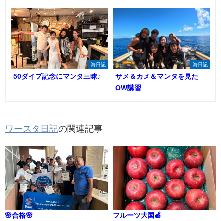
海日記
海日記
50ダイブ記念にマンタ三昧♪
サメ＆カメ＆マンタを見た
OW講習
ワースタ日記
の関連記事
🌸合格🌸
フルーツ大国🍎