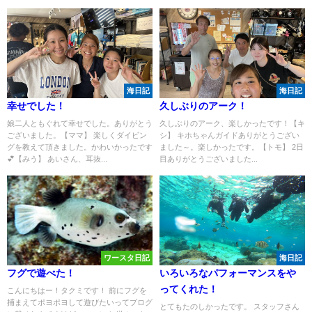
海日記
海日記
幸せでした！
久しぶりのアーク！
娘二人ともぐれて幸せでした。ありがとう
久しぶりのアーク、楽しかったです！【キ
ございました。【ママ】 楽しくダイビン
シ】 キホちゃんガイドありがとうござい
グを教えて頂きました。かわいかったです
ました～。楽しかったです。【トモ】 2日
💕【みう】 あいさん、耳抜...
目ありがとうございました...
ワースタ日記
海日記
フグで遊べた！
いろいろなパフォーマンスをや
ってくれた！
こんにちはー！タクミです！ 前にフグを
捕まえてポヨポヨして遊びたいってブログ
とてもたのしかったです。 スタッフさん