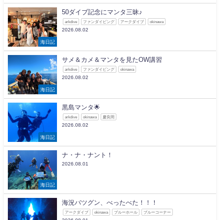
50ダイブ記念にマンタ三昧♪
arkdive
ファンダイビング
アークダイブ
okinawa
2026.08.02
海日記
サメ＆カメ＆マンタを見たOW講習
arkdive
ファンダイビング
okinawa
2026.08.02
海日記
黒島マンタ🌟
arkdive
okinawa
慶良間
2026.08.02
海日記
ナ・ナ・ナント！
2026.08.01
海日記
海況バツグン、べったべた！！！
アークダイブ
okinawa
ブルーホール
ブルーコーナー