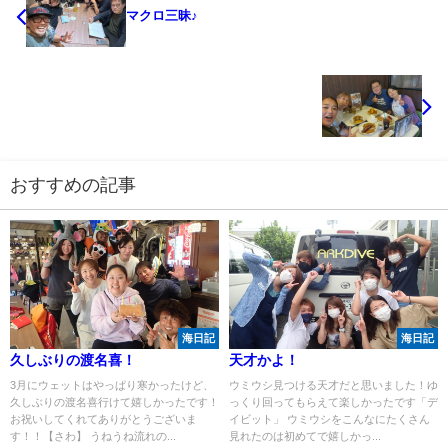
マクロ三昧♪
おすすめの記事
海日記
海日記
久しぶりの渡名喜！
天才かよ！
3月にウェットはやっぱり寒かったけど、
ウミウシ見つける天才だと思いました！ゆ
久しぶりの渡名喜行けて嬉しかったです！
っくり回ってもらえて楽しかったです「デ
お祝いしてくれてありがとうございま
イビット」 ウミウシをこんなにたくさん
す！！【さわ】 うねうね流れの...
見れたのは初めてで嬉しかっ...