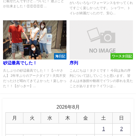
に載せたんですけど…ついに！ 遊ぶこと
がいろいろなパフォーマンスをやってくれ
が出来ました！👏👏👏👏👏 ...
てすごく楽しかったです。 シャワー、ト
イレが綺麗だったので、安心...
海日記
ワースタ日記
砂辺最高でした！
序列
久しぶりの砂辺最高でした！！【ハヤさ
こんにちは！タクミです！ 今回は魚の序
ん】 2年半ぶりのアークダイブ！天気不安
列について話していこうと思います。 皆
だったけど晴れてきてよかった！楽しかっ
さんは水族館や動画でイワシの群れを見た
た！！【がっきー】...
ことがありますか？イワシは...
2026年8月
月
火
水
木
金
土
日
1
2