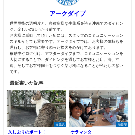
アークダイブ
世界屈指の透明度と、多種多様な生態系を誇る沖縄でのダイビン
グ。楽しいのは当たり前です。
お客様に感動して頂くためには、スタッフのコミュニケーション
スキルがとても重要です。アークダイブでは、お客様の気持ちを
理解し、お客様に寄り添った接客を心がけております。
移動中やログ付け、アフターダイブまで、コミュニケーションを
大切にすることで、ダイビングを通してお客様とお店、海、沖
縄、そしてお客様同士をつなぐ架け橋になることが私たちの願い
です。
最近書いた記事
海日記
海日記
久しぶりのボート！
ケラマンタ