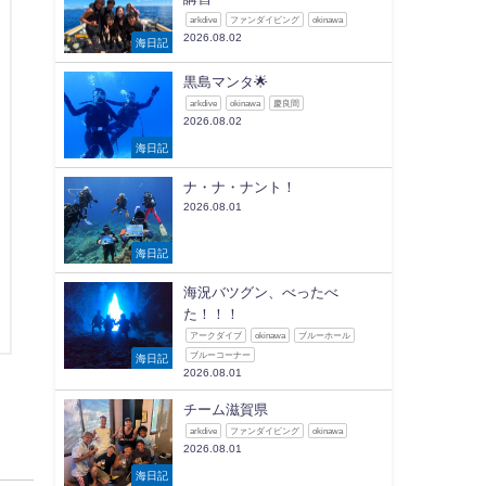
arkdive
ファンダイビング
okinawa
2026.08.02
海日記
黒島マンタ🌟
arkdive
okinawa
慶良間
2026.08.02
海日記
ナ・ナ・ナント！
2026.08.01
海日記
海況バツグン、べったべ
た！！！
アークダイブ
okinawa
ブルーホール
ブルーコーナー
海日記
2026.08.01
チーム滋賀県
arkdive
ファンダイビング
okinawa
2026.08.01
海日記