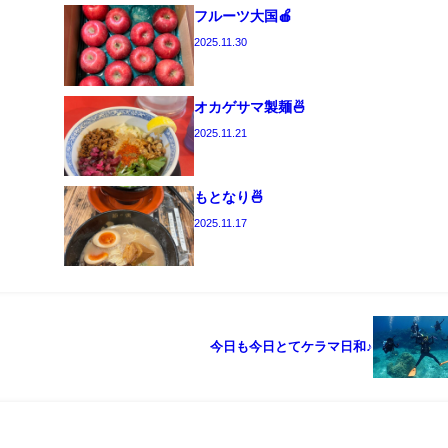
フルーツ大国🍎
2025.11.30
オカゲサマ製麺🍜
2025.11.21
もとなり🍜
2025.11.17
今日も今日とてケラマ日和♪