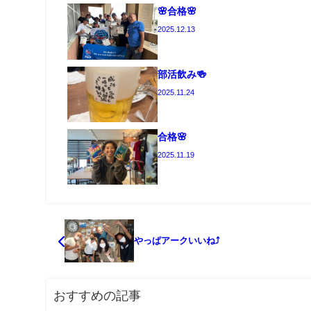
🌸合格🌸
2025.12.13
部活飲み🍻
2025.11.24
合格🌸
2025.11.19
やっぱアークいいね⤴
おすすめの記事