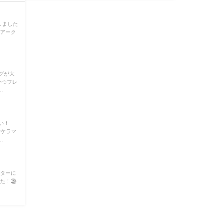
しました
のアーク
グが大
かつフレ
.
い！
でケラマ
.
クターに
！🏖️