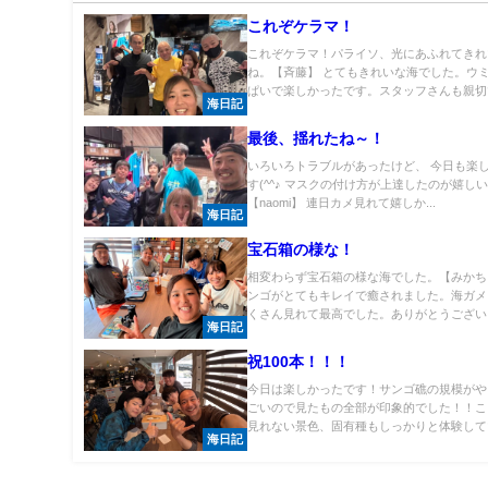
これぞケラマ！
これぞケラマ！パライソ、光にあふれてきれ
ね。【斉藤】 とてもきれいな海でした。ウ
ぱいで楽しかったです。スタッフさんも親切で.
海日記
最後、揺れたね～！
いろいろトラブルがあったけど、 今日も楽
す(^^♪ マスクの付け方が上達したのが嬉し
【naomi】 連日カメ見れて嬉しか...
海日記
宝石箱の様な！
相変わらず宝石箱の様な海でした。【みかち
ンゴがとてもキレイで癒されました。海ガメ
くさん見れて最高でした。ありがとうございま.
海日記
祝100本！！！
今日は楽しかったです！サンゴ礁の規模がや
ごいので見たもの全部が印象的でした！！こ
見れない景色、固有種もしっかりと体験してい
海日記