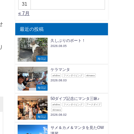
31
« 7月
せ
最近の投稿
久しぶりのボート！
り
2026.08.05
海日記
ケラマンタ
arkdive
ファンダイビング
okinawa
2026.08.03
海日記
50ダイブ記念にマンタ三昧♪
arkdive
ファンダイビング
アークダイブ
okinawa
2026.08.02
海日記
サメ＆カメ＆マンタを見たOW
講習