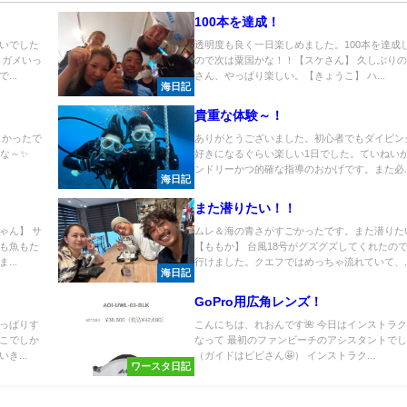
100本を達成！
いでした
透明度も良く一日楽しめました。100本を達成
ミガメいっ
ので次は粟国かな！！【スケさん】 久しぶり
..
さん、やっぱり楽しい。【きょうこ】 ハ...
海日記
貴重な体験～！
しかったで
ありがとうございました。初心者でもダイビン
いな～✨
好きになるぐらい楽しい1日でした。ていねい
ンドリーかつ的確な指導のおかげです。また必..
海日記
また潜りたい！！
ゃん】 サ
ムレ＆海の青さがすごかったです。また潜りた
も魚もた
【ももか】 台風18号がグズグズしてくれたの
..
行けました。クエフではめっちゃ流れていて、..
海日記
GoPro用広角レンズ！
っぱりす
こんにちは、れおんです🌺 今日はインストラ
こでしか
なって 最初のファンビーチのアシスタントでした
き...
（ガイドはビビさん🤩） インストラク...
ワースタ日記