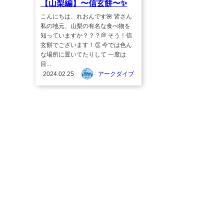
【山梨編】〜信玄餅〜✨
こんにちは、れおんです🌺 皆さん
私の地元、山梨の有名な食べ物を
知っていますか？？？💭 そう！信
玄餅でございます！👏 今では色ん
な場所に置いてたりして 一度は
目...
2024.02.25
アークダイブ