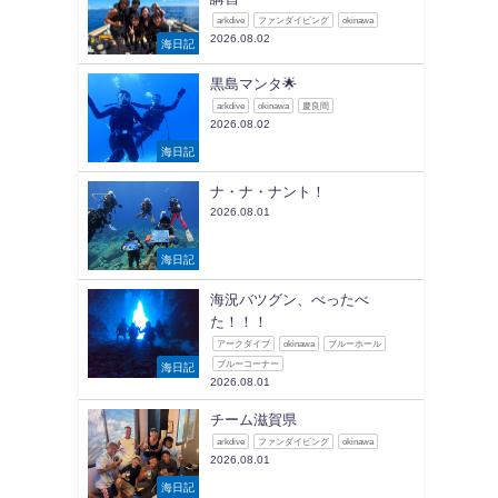
arkdive
ファンダイビング
okinawa
2026.08.02
海日記
黒島マンタ🌟
arkdive
okinawa
慶良間
2026.08.02
海日記
ナ・ナ・ナント！
2026.08.01
海日記
海況バツグン、べったべ
た！！！
アークダイブ
okinawa
ブルーホール
ブルーコーナー
海日記
2026.08.01
チーム滋賀県
arkdive
ファンダイビング
okinawa
2026.08.01
海日記