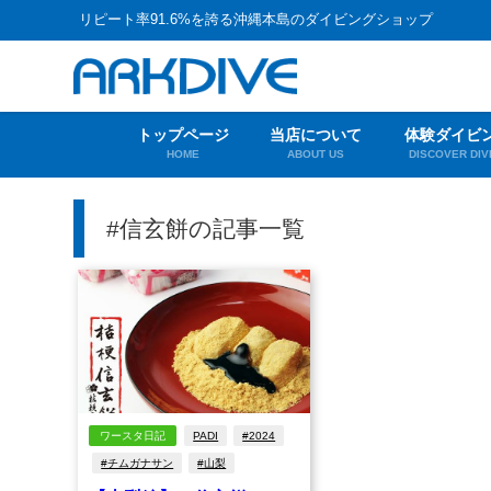
リピート率91.6%を誇る沖縄本島のダイビングショップ
トップページ
当店について
体験ダイビ
HOME
ABOUT US
DISCOVER DIV
#信玄餅の記事一覧
ワースタ日記
PADI
#2024
#チムガナサン
#山梨