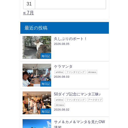
31
« 7月
最近の投稿
久しぶりのボート！
2026.08.05
海日記
ケラマンタ
arkdive
ファンダイビング
okinawa
2026.08.03
海日記
50ダイブ記念にマンタ三昧♪
arkdive
ファンダイビング
アークダイブ
okinawa
2026.08.02
海日記
サメ＆カメ＆マンタを見たOW
講習