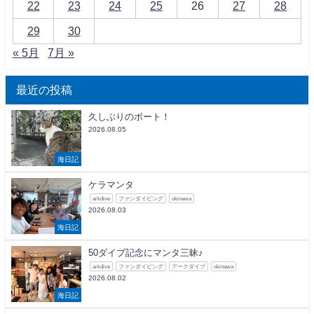
22
23
24
25
26
27
28
29
30
« 5月
7月 »
最近の投稿
久しぶりのボート！
2026.08.05
海日記
ケラマンタ
arkdive
ファンダイビング
okinawa
2026.08.03
海日記
50ダイブ記念にマンタ三昧♪
arkdive
ファンダイビング
アークダイブ
okinawa
2026.08.02
海日記