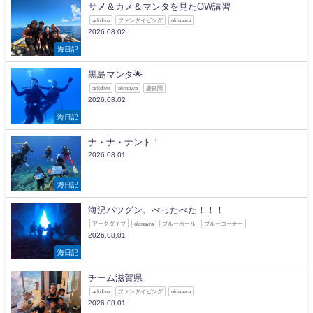
サメ＆カメ＆マンタを見たOW講習
arkdive
ファンダイビング
okinawa
2026.08.02
海日記
黒島マンタ🌟
arkdive
okinawa
慶良間
2026.08.02
海日記
ナ・ナ・ナント！
2026.08.01
海日記
海況バツグン、べったべた！！！
アークダイブ
okinawa
ブルーホール
ブルーコーナー
2026.08.01
海日記
チーム滋賀県
arkdive
ファンダイビング
okinawa
2026.08.01