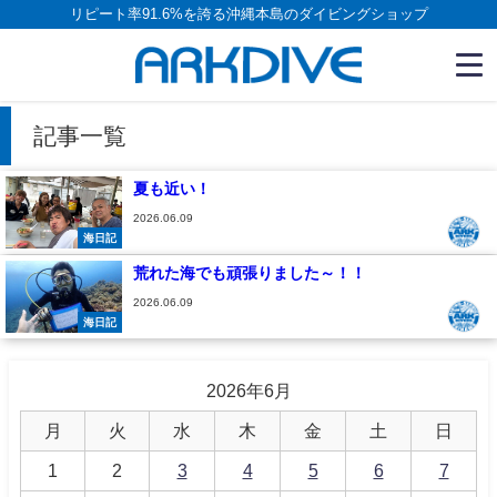
リピート率91.6%を誇る沖縄本島のダイビングショップ
記事一覧
夏も近い！
2026.06.09
海日記
荒れた海でも頑張りました～！！
2026.06.09
海日記
2026年6月
月
火
水
木
金
土
日
1
2
3
4
5
6
7