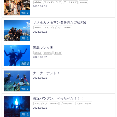
arkdive
ファンダイビング
アークダイブ
okinawa
2026.08.02
海日記
サメ＆カメ＆マンタを見たOW講習
arkdive
ファンダイビング
okinawa
2026.08.02
海日記
黒島マンタ🌟
arkdive
okinawa
慶良間
2026.08.02
海日記
ナ・ナ・ナント！
2026.08.01
海日記
海況バツグン、べったべた！！！
アークダイブ
okinawa
ブルーホール
ブルーコーナー
2026.08.01
海日記