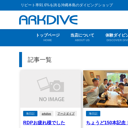
リピート率91.6%を誇る沖縄本島のダイビングショップ
トップページ
当店について
体験ダイビ
HOME
ABOUT US
DISCOVER DIV
記事一覧
海日記
arkdive
アークダイブ
海日記
RDPお疲れ様でした
ちょうど150本記念