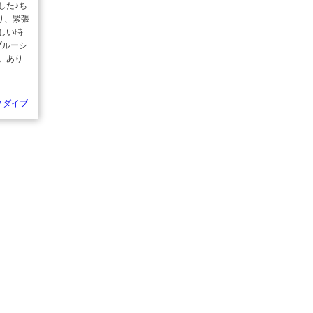
した♪ち
り、緊張
しい時
ブルーシ
。あり
クダイブ