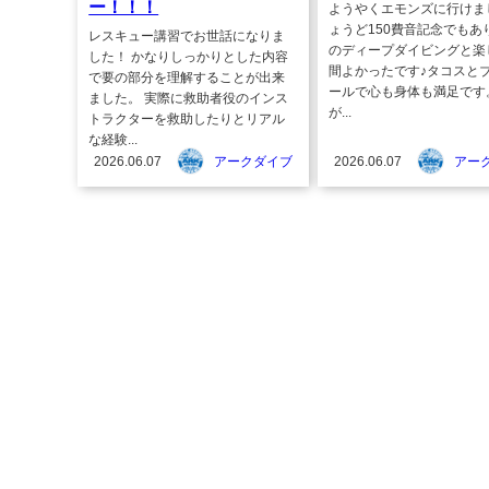
ー！！！
ようやくエモンズに行けま
ょうど150費音記念でもあ
レスキュー講習でお世話になりま
のディープダイビングと楽
した！ かなりしっかりとした内容
間よかったです♪タコスと
で要の部分を理解することが出来
ールで心も身体も満足です
ました。 実際に救助者役のインス
が...
トラクターを救助したりとリアル
な経験...
2026.06.07
アークダイブ
2026.06.07
アー