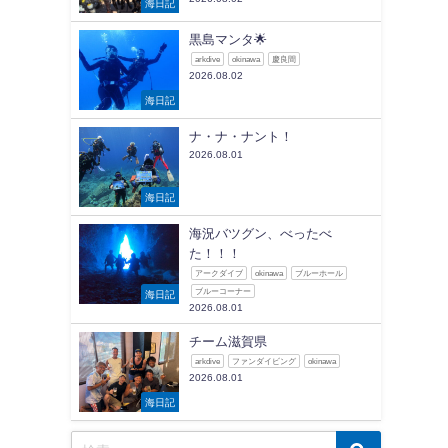
海日記
黒島マンタ🌟
arkdive
okinawa
慶良間
2026.08.02
海日記
ナ・ナ・ナント！
2026.08.01
海日記
海況バツグン、べったべ
た！！！
アークダイブ
okinawa
ブルーホール
ブルーコーナー
海日記
2026.08.01
チーム滋賀県
arkdive
ファンダイビング
okinawa
2026.08.01
海日記