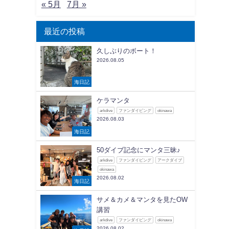
« 5月
7月 »
最近の投稿
久しぶりのボート！
2026.08.05
海日記
ケラマンタ
arkdive
ファンダイビング
okinawa
2026.08.03
海日記
50ダイブ記念にマンタ三昧♪
arkdive
ファンダイビング
アークダイブ
okinawa
2026.08.02
海日記
サメ＆カメ＆マンタを見たOW
講習
arkdive
ファンダイビング
okinawa
2026.08.02