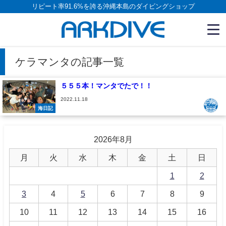
リピート率91.6%を誇る沖縄本島のダイビングショップ
ケラマンタの記事一覧
５５５本！マンタでたで！！
2022.11.18
海日記
2026年8月
月
火
水
木
金
土
日
1
2
3
4
5
6
7
8
9
10
11
12
13
14
15
16