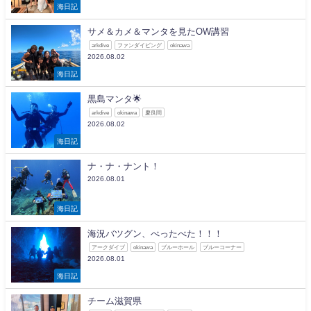
海日記
サメ＆カメ＆マンタを見たOW講習
arkdive
ファンダイビング
okinawa
2026.08.02
海日記
黒島マンタ🌟
arkdive
okinawa
慶良間
2026.08.02
海日記
ナ・ナ・ナント！
2026.08.01
海日記
海況バツグン、べったべた！！！
アークダイブ
okinawa
ブルーホール
ブルーコーナー
2026.08.01
海日記
チーム滋賀県