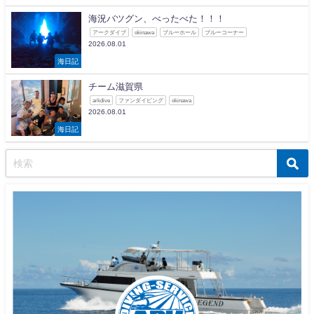
海況バツグン、べったべた！！！
アークダイブ
okinawa
ブルーホール
ブルーコーナー
2026.08.01
海日記
チーム滋賀県
arkdive
ファンダイビング
okinawa
2026.08.01
海日記