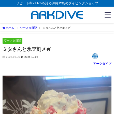
リピート率91.6%を誇る沖縄本島のダイビングショップ
ホーム
ワースタ日記
ミタさんと氷ヲ刻メ🍧
ワースタ日記
ミタさんと氷ヲ刻メ🍧
2025.10.06
2025.10.06
アークダイブ