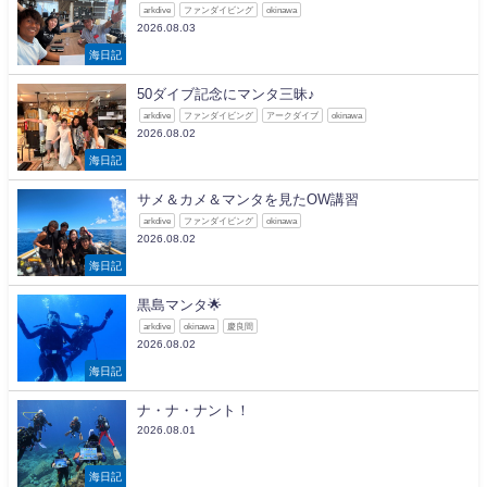
arkdive
ファンダイビング
okinawa
2026.08.03
海日記
50ダイブ記念にマンタ三昧♪
arkdive
ファンダイビング
アークダイブ
okinawa
2026.08.02
海日記
サメ＆カメ＆マンタを見たOW講習
arkdive
ファンダイビング
okinawa
2026.08.02
海日記
黒島マンタ🌟
arkdive
okinawa
慶良間
2026.08.02
海日記
ナ・ナ・ナント！
2026.08.01
海日記