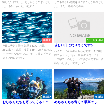
実した1日でした。ありがとうございまし
とても楽しい時間を過ごすことが出来まし
た。【みっちゃん】 初ダイ...
た。 また、沖縄の海の美...
海ログ
ワースタ日記
珍しい日になりそうです✨
今日の天気：曇り 気温：31℃ 水温：
28℃ 風向：北西 波高：3m→2mうねりあ
ハイターイ🤙🏽のんちゃんです！！ 本題
り どーもHATAちゃんです！先日のビーチ
前にちょっと小話…笑 私の名前、「和」
ダイブのログです...
一文字で「のどか」って読むんですが、読
めないし珍しいですよね？ ...
海日記
海日記
おじさんたちも寄ってくる！？
めちゃくちゃ青くて最高でし