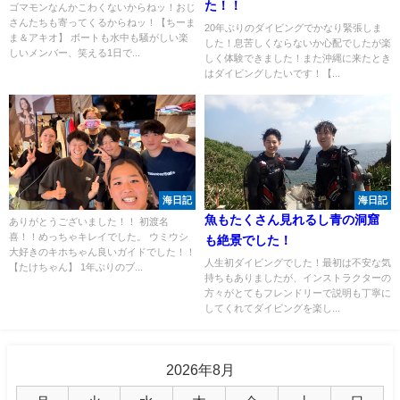
た！！
ゴマモンなんかこわくないからねッ！おじ
さんたちも寄ってくるからねッ！【ちーま
20年ぶりのダイビングでかなり緊張しま
ま＆アキオ】 ボートも水中も騒がしい楽
した！息苦しくならないか心配でしたが楽
しいメンバー、笑える1日で...
しく体験できました！また沖縄に来たとき
はダイビングしたいです！【...
海日記
海日記
魚もたくさん見れるし青の洞窟
ありがとうございました！！ 初渡名
喜！！めっちゃキレイでした。 ウミウシ
も絶景でした！
大好きのキホちゃん良いガイドでした！！
人生初ダイビングでした！最初は不安な気
【たけちゃん】 1年ぶりのブ...
持ちもありましたが、インストラクターの
方々がとてもフレンドリーで説明も丁寧に
してくれてダイビングを楽し...
2026年8月