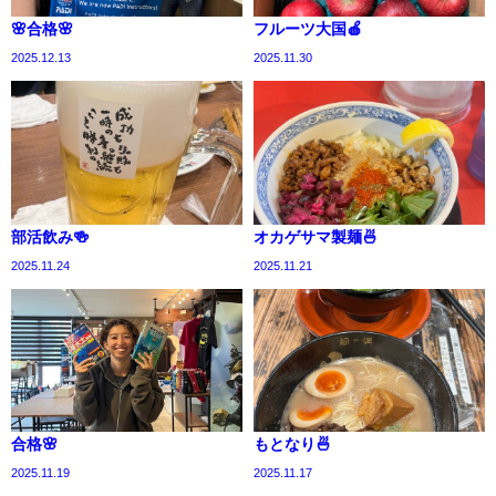
🌸合格🌸
フルーツ大国🍎
2025.12.13
2025.11.30
部活飲み🍻
オカゲサマ製麺🍜
2025.11.24
2025.11.21
合格🌸
もとなり🍜
2025.11.19
2025.11.17