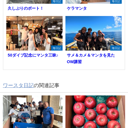
海日記
海日記
久しぶりのボート！
ケラマンタ
海日記
海日記
50ダイブ記念にマンタ三昧♪
サメ＆カメ＆マンタを見た
OW講習
ワースタ日記
の関連記事