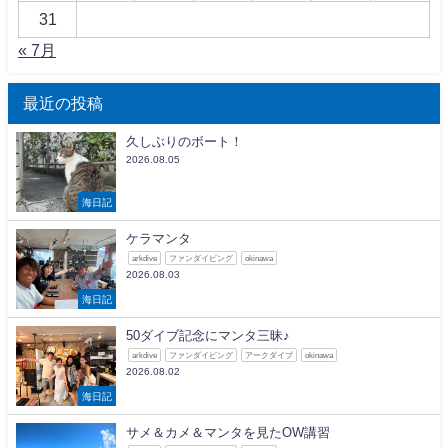
31
« 7月
最近の投稿
久しぶりのボート！
2026.08.05
海日記
ケラマンタ
arkdive
ファンダイビング
okinawa
2026.08.03
海日記
50ダイブ記念にマンタ三昧♪
arkdive
ファンダイビング
アークダイブ
okinawa
2026.08.02
海日記
サメ＆カメ＆マンタを見たOW講習