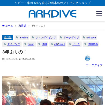
リピート率91.6%を誇る沖縄本島のダイビングショップ
ホーム
海日記
3年ぶりの！
海日記
arkdive
ファンダイビング
アークダイブ
okinawa
ダイビング
diving
沖縄
砂辺No.1
ビーチ
沖縄本島
3年ぶりの！
2022.05.08
2022.05.08
アークダイブ