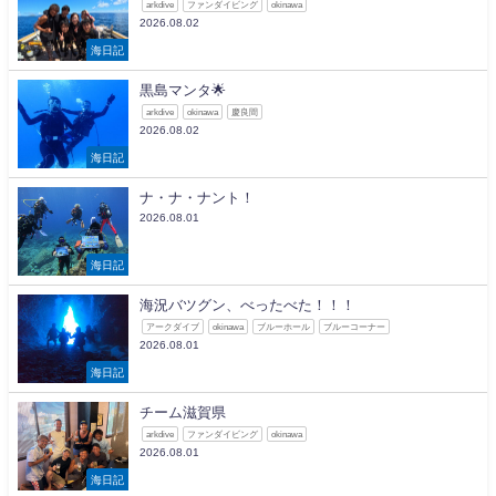
arkdive
ファンダイビング
okinawa
2026.08.02
海日記
黒島マンタ🌟
arkdive
okinawa
慶良間
2026.08.02
海日記
ナ・ナ・ナント！
2026.08.01
海日記
海況バツグン、べったべた！！！
アークダイブ
okinawa
ブルーホール
ブルーコーナー
2026.08.01
海日記
チーム滋賀県
arkdive
ファンダイビング
okinawa
2026.08.01
海日記