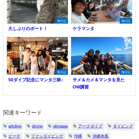
海日記
海日記
久しぶりのボート！
ケラマンタ
海日記
海日記
50ダイブ記念にマンタ三昧♪
サメ＆カメ＆マンタを見た
OW講習
関連キーワード
arkdive
diving
okinawa
アークダイブ
ダイビング
ビーチ
ファンダイビング
沖縄
沖縄本島