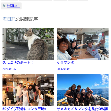
砂辺No.1
海日記
の関連記事
久しぶりのボート！
ケラマンタ
2026.08.05
2026.08.03
50ダイブ記念にマンタ三昧♪
サメ＆カメ＆マンタを見たOW講