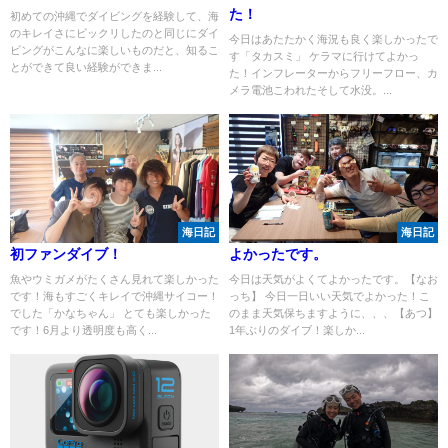
た！
初めての沖縄でダイビングを経験して、海
のキレイさにビックリしたのと同じにダイ
今日はあたたかく海況も良く楽しかったで
ビングがこんなに楽しいものだと、知るこ
す「タカスミ」 ケラマに行けてよかっ
とができて良い経験ができま...
た！インフレーターからフリーフロー、カ
メラ電池こわれたそして水没。...
海日記
海日記
初ファンダイブ！
よかったです。
魚やウミガメがたくさん見れて楽しかった
今日は天気がよくてよかったです。【なお
です！海もすごくキレイで沖縄サイコー！
っち】 今日一日いい天気でよかった！こ
でした「かなちゃん」 とても楽しかった
のまま天気保ちますように、、、【あつ】
です！6月より透明度も高く...
1年ぶりのダイブ！楽しか...