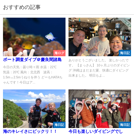
おすすめの記事
海ログ
海日記
ボート調査ダイブ＠慶良間諸島
ありがとうございました。 楽しかったで
す。 【まっさん】 10ヶ月ぶりのダイビン
今日の天気：曇り時々雨 水温：22℃
グ 沖縄はまだまだ夏、快適にダイビング
気温：20℃ 風向：北北西 波高：
出来ました。 明日もよ...
1.5m→2.5mうねりを伴う どーもHATAち
ゃんです！今日はア...
海日記
海日記
海のキレイさにビックリ！！
今日も楽しいダイビングでし