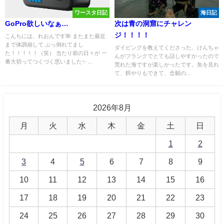
ワースタ日記
海日記
GoPro欲しいなぁ…
次は青の洞窟にチャレン
ジ！！！！
こんちには、れおんです🌺 またまた最近
まで体調崩して ぶっ倒れてまし
ダイビングを教えてくださった、けんちゃ
た！！！！！（笑） 当たり前の日々が 一
んがフランクでとても話しやすかったので
番大切ってつくづく思いました✨ ...
荒れた海ですが楽しかったです。魚を見れ
て、餌やりもできて、念願の...
2026年8月
月
火
水
木
金
土
日
1
2
3
4
5
6
7
8
9
10
11
12
13
14
15
16
17
18
19
20
21
22
23
24
25
26
27
28
29
30