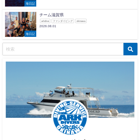
海日記
チーム滋賀県
arkdive
ファンダイビング
okinawa
2026.08.01
海日記