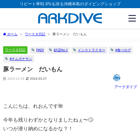
リピート率91.6%を誇る沖縄本島のダイビングショップ
ホーム
ワースタ日記
豚ラーメン だいもん
ワースタ日記
PADI
砂辺No.1
インストラクター
#食べログ
#チムガナサン
豚ラーメン だいもん
2023.12.29
2024.03.27
アークダイブ
こんにちは、れおんです🌺
今年も残りわずかとなりましたねぇ〜🙄
いつが潜り納めになるかな？！