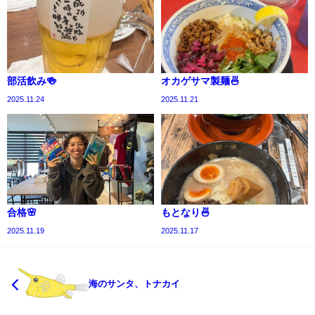
部活飲み🍻
オカゲサマ製麺🍜
2025.11.24
2025.11.21
合格🌸
もとなり🍜
2025.11.19
2025.11.17
海のサンタ、トナカイ