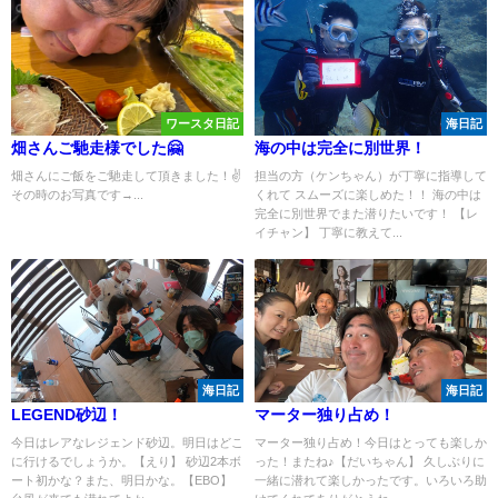
ワースタ日記
海日記
畑さんご馳走様でした🤗
海の中は完全に別世界！
畑さんにご飯をご馳走して頂きました！✌️
担当の方（ケンちゃん）が丁寧に指導して
その時のお写真です→...
くれて スムーズに楽しめた！！ 海の中は
完全に別世界でまた潜りたいです！ 【レ
イチャン】 丁寧に教えて...
海日記
海日記
LEGEND砂辺！
マーター独り占め！
今日はレアなレジェンド砂辺。明日はどこ
マーター独り占め！今日はとっても楽しか
に行けるでしょうか。【えり】 砂辺2本ボ
った！またね♪【だいちゃん】 久しぶりに
ート初かな？また、明日かな。【EBO】
一緒に潜れて楽しかったです。いろいろ助