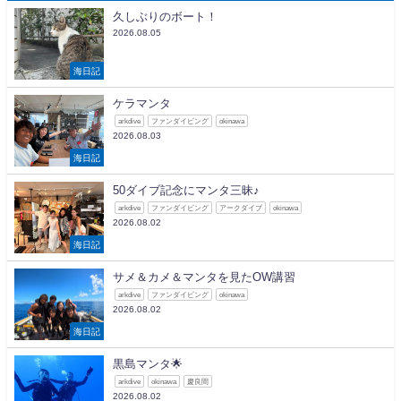
久しぶりのボート！
2026.08.05
海日記
ケラマンタ
arkdive
ファンダイビング
okinawa
2026.08.03
海日記
50ダイブ記念にマンタ三昧♪
arkdive
ファンダイビング
アークダイブ
okinawa
2026.08.02
海日記
サメ＆カメ＆マンタを見たOW講習
arkdive
ファンダイビング
okinawa
2026.08.02
海日記
黒島マンタ🌟
arkdive
okinawa
慶良間
2026.08.02