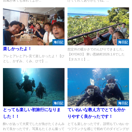
台風が来ても潜れてよか...
けてくれてありがとうね。...
海日記
海日記
楽しかったよ！
想定外の暖かさでのんびりできました。
【KYOKO】 寒い恩納村2026.1.6でした
アレとアレとアレ見て楽しかったよ！【ひ
【タカスミ】...
とし、かずみ、くみ、ひで】...
海日記
海日記
とっても楽しい初旅行になりま
ていねいな教え方でとても分か
した！！
りやすく良かったです！
酔いがあって大変でしたが魚がたくさんみ
とても楽しかったです。説明もていねいか
れて良かったです。写真もたくさん撮って
つフランクな感じで初めてのダイビングが