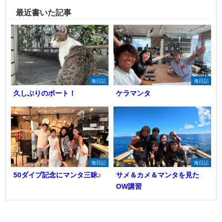
最近書いた記事
海日記
海日記
久しぶりのボート！
ケラマンタ
海日記
海日記
50ダイブ記念にマンタ三昧♪
サメ＆カメ＆マンタを見た
OW講習