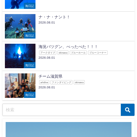
海日記
ナ・ナ・ナント！
2026.08.01
海日記
海況バツグン、べったべた！！！
アークダイブ
okinawa
ブルーホール
ブルーコーナー
2026.08.01
海日記
チーム滋賀県
arkdive
ファンダイビング
okinawa
2026.08.01
海日記