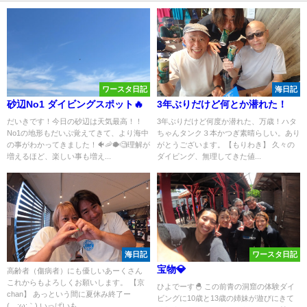
ワースタ日記
海日記
砂辺No1 ダイビングスポット🔥
3年ぶりだけど何とか潜れた！
だいきです！今日の砂辺は天気最高！！
3年ぶりだけど何度か潜れた、万歳！ハタ
No1の地形もだいぶ覚えてきて、より海中
ちゃんタンク３本かつぎ素晴らしい。あり
の事がわかってきました！🐠🦐🐡🧐理解が
がとうございます。【もりわき】 久々の
増えるほど、楽しい事も増え...
ダイビング、無理してきた値...
海日記
ワースタ日記
宝物💎
高齢者（傷病者）にも優しいあーくさん
これからもよろしくお願いします。 【京
ひよでーす🐣 この前青の洞窟の体験ダイ
chan】 あっという間に夏休み終了ー
ビングに10歳と13歳の姉妹が遊びにきて
(´;ω;｀) いっぱいも...