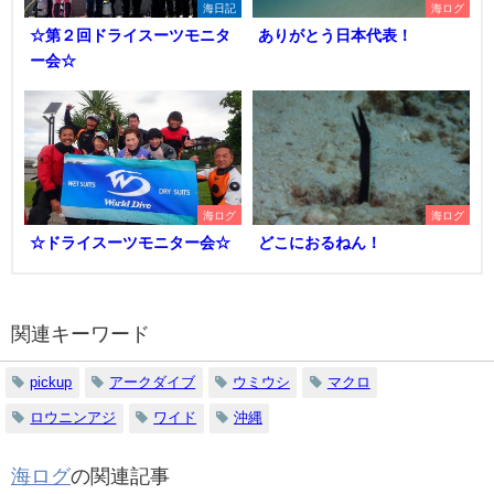
海日記
海ログ
☆第２回ドライスーツモニタ
ありがとう日本代表！
ー会☆
海ログ
海ログ
☆ドライスーツモニター会☆
どこにおるねん！
関連キーワード
pickup
アークダイブ
ウミウシ
マクロ
ロウニンアジ
ワイド
沖縄
海ログ
の関連記事