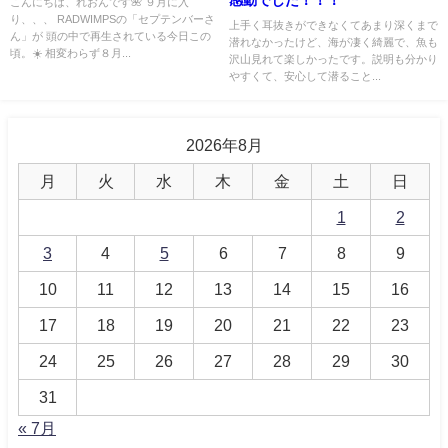
こんにちは、れおんです🌺 ９月に入
り、、、 RADWIMPSの「セプテンバーさ
上手く耳抜きができなくてあまり深くまで
ん」が 頭の中で再生されている今日この
潜れなかったけど、海が凄く綺麗で、魚も
頃。☀️ 相変わらず８月...
沢山見れて楽しかったです。説明も分かり
やすくて、安心して潜ること...
2026年8月
月
火
水
木
金
土
日
1
2
3
4
5
6
7
8
9
10
11
12
13
14
15
16
17
18
19
20
21
22
23
24
25
26
27
28
29
30
31
« 7月