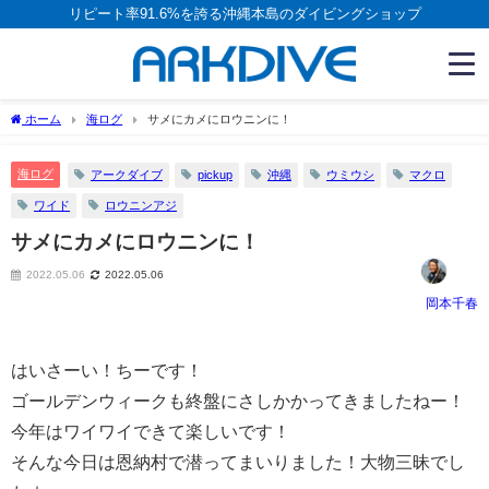
リピート率91.6%を誇る沖縄本島のダイビングショップ
ホーム
海ログ
サメにカメにロウニンに！
海ログ
アークダイブ
pickup
沖縄
ウミウシ
マクロ
ワイド
ロウニンアジ
サメにカメにロウニンに！
2022.05.06
2022.05.06
岡本千春
はいさーい！ちーです！
ゴールデンウィークも終盤にさしかかってきましたねー！
今年はワイワイできて楽しいです！
そんな今日は恩納村で潜ってまいりました！大物三昧でし