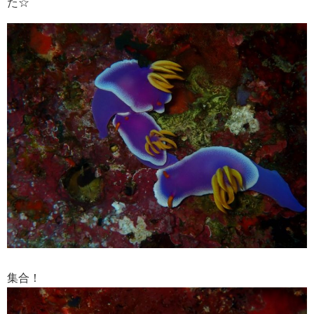
た☆
集合！