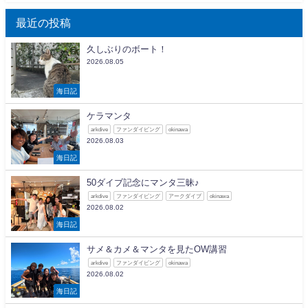
最近の投稿
久しぶりのボート！
2026.08.05
海日記
ケラマンタ
arkdive
ファンダイビング
okinawa
2026.08.03
海日記
50ダイブ記念にマンタ三昧♪
arkdive
ファンダイビング
アークダイブ
okinawa
2026.08.02
海日記
サメ＆カメ＆マンタを見たOW講習
arkdive
ファンダイビング
okinawa
2026.08.02
海日記