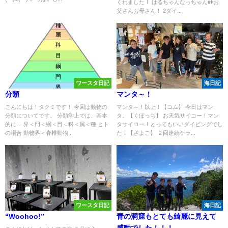
くれました！ はるちゃんなっちゃん👭お
父さんお母さん！ 2ダイ...
ワースタ日記
海日記
分類
マンタ～！
こんにちは！タクミです！ 今回は動物の
マンタ～！以上！【コム】 今日はマン
分類についてです。 分類学上では、基本
タ。【くぼっち】 お天気サイコー！マン
的に… 界＜門＜綱＜目＜科＜属＜種 ヒト
タサイコー！とってもいいダイビングでし
の場合 動物界＜脊椎動物...
た！【さよこ】 ２回連続ケラ...
ワースタ日記
海日記
“Woohoo!”
青の洞窟もとても綺麗に見えて
感動でした！！！