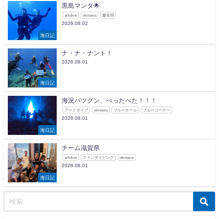
黒島マンタ🌟
arkdive
okinawa
慶良間
2026.08.02
海日記
ナ・ナ・ナント！
2026.08.01
海日記
海況バツグン、べったべた！！！
アークダイブ
okinawa
ブルーホール
ブルーコーナー
2026.08.01
海日記
チーム滋賀県
arkdive
ファンダイビング
okinawa
2026.08.01
海日記