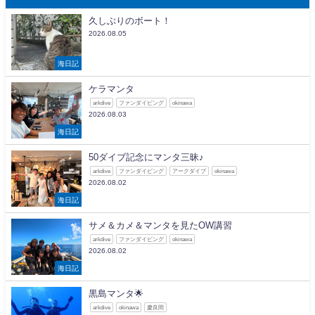
久しぶりのボート！
2026.08.05
海日記
ケラマンタ
arkdive
ファンダイビング
okinawa
2026.08.03
海日記
50ダイブ記念にマンタ三昧♪
arkdive
ファンダイビング
アークダイブ
okinawa
2026.08.02
海日記
サメ＆カメ＆マンタを見たOW講習
arkdive
ファンダイビング
okinawa
2026.08.02
海日記
黒島マンタ🌟
arkdive
okinawa
慶良間