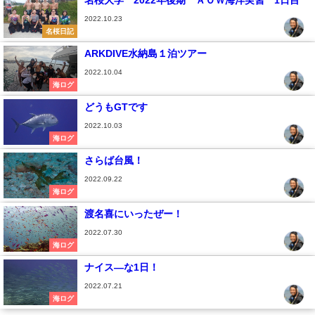
名桜大学 2022年後期 ＡＯＷ海洋実習 1日目
2022.10.23
名桜日記
ARKDIVE水納島１泊ツアー
2022.10.04
海ログ
どうもGTです
2022.10.03
海ログ
さらば台風！
2022.09.22
海ログ
渡名喜にいったぜー！
2022.07.30
海ログ
ナイス―な1日！
2022.07.21
海ログ