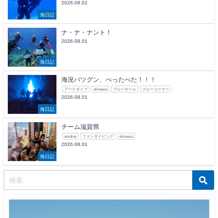
2026.08.02
海日記
ナ・ナ・ナント！
2026.08.01
海日記
海況バツグン、べったべた！！！
アークダイブ
okinawa
ブルーホール
ブルーコーナー
2026.08.01
海日記
チーム滋賀県
arkdive
ファンダイビング
okinawa
2026.08.01
海日記