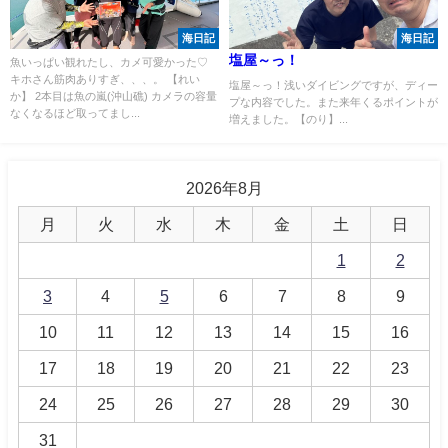
海日記
海日記
塩屋～っ！
魚いっぱい観れたし、カメ可愛かった♡
キホさん筋肉ありすぎ、、、。 【れい
塩屋～っ！浅いダイビングですが、ディー
か】 2本目は魚の嵐(沖山礁) カメラの容量
プな内容でした。また来年くるポイントが
なくなるほど取ってまし...
増えました。【のり】...
2026年8月
月
火
水
木
金
土
日
1
2
3
4
5
6
7
8
9
10
11
12
13
14
15
16
17
18
19
20
21
22
23
24
25
26
27
28
29
30
31