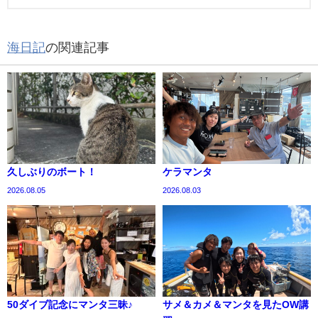
海日記
の関連記事
久しぶりのボート！
ケラマンタ
2026.08.05
2026.08.03
50ダイブ記念にマンタ三昧♪
サメ＆カメ＆マンタを見たOW講