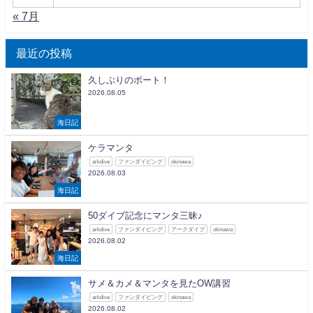
« 7月
最近の投稿
久しぶりのボート！
2026.08.05
海日記
ケラマンタ
arkdive
ファンダイビング
okinawa
2026.08.03
海日記
50ダイブ記念にマンタ三昧♪
arkdive
ファンダイビング
アークダイブ
okinawa
2026.08.02
海日記
サメ＆カメ＆マンタを見たOW講習
arkdive
ファンダイビング
okinawa
2026.08.02