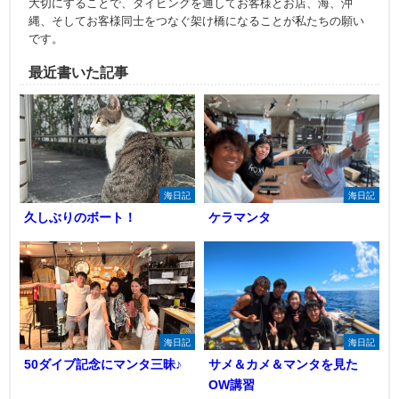
大切にすることで、ダイビングを通してお客様とお店、海、沖
縄、そしてお客様同士をつなぐ架け橋になることが私たちの願い
です。
最近書いた記事
海日記
海日記
久しぶりのボート！
ケラマンタ
海日記
海日記
50ダイブ記念にマンタ三昧♪
サメ＆カメ＆マンタを見た
OW講習