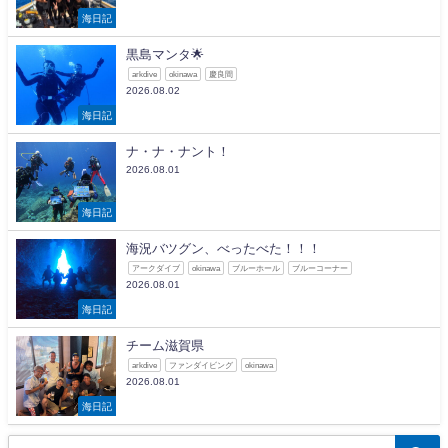
海日記
黒島マンタ🌟
arkdive
okinawa
慶良間
2026.08.02
海日記
ナ・ナ・ナント！
2026.08.01
海日記
海況バツグン、べったべた！！！
アークダイブ
okinawa
ブルーホール
ブルーコーナー
2026.08.01
海日記
チーム滋賀県
arkdive
ファンダイビング
okinawa
2026.08.01
海日記