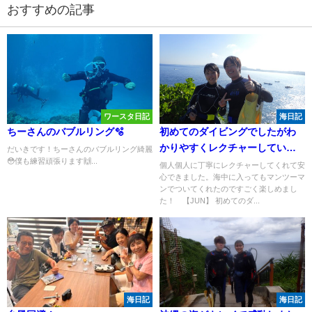
おすすめの記事
ワースタ日記
海日記
ちーさんのバブルリング🫧
初めてのダイビングでしたがわ
かりやすくレクチャーしていた
だいきです！ちーさんのバブルリング綺麗
😳僕も練習頑張ります🙌...
だけてとても安心できました！
個人個人に丁寧にレクチャーしてくれて安
心できました。海中に入ってもマンツーマ
ンでついてくれたのですごく楽しめまし
た！ 【JUN】 初めてのダ...
海日記
海日記