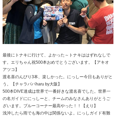
最後にトナキに行けて、よかった～トナキははずれなしで
す。エリちゃん祝500本おめでとうございます。【アキオ
アツコ】
渡名喜のんびり3本、楽しかった。にっしー今日もありがと
う。【チャラパパharu by大阪】
500本DIVE達成は世界で一番好きな渡名喜でした。世界一
の名ガイドににっしーと、チームのみなさんありがとうご
ざいます。ブルーコーナー最高やった！！【えり】
浅沖したら雨でも海の中は関係ないよ。にっしガイド有難