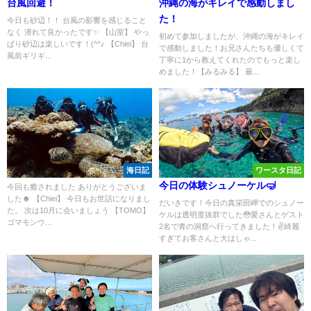
台風回避！
沖縄の海がキレイで感動しまし
た！
今日も砂辺！！ 台風の影響を感じること
なく 潜れて良かったです✨ 【山室】 やっ
初めて参加しましたが、沖縄の海がキレイ
ぱり砂辺は楽しいです！(^^♪ 【Chiei】 台
で感動しました！お兄さんたちも優しくて
風前ギリギ...
丁寧に1から教えてくれたのでもっと楽し
めました！【みるみる】 最...
海日記
ワースタ日記
今日の体験シュノーケル🤿
今回も癒されました ありがとうございま
した☻ 【Chiei】 今日もお世話になりまし
だいきです！今日の真栄田岬でのシュノー
た。 次は10月に会いましょう 【TOMO】
ケルは透明度抜群でした😳愛さんとゲスト
ゴマモンウ...
2名で青の洞窟へ行ってきました！✌️綺麗
すぎてお客さんと大はしゃ...