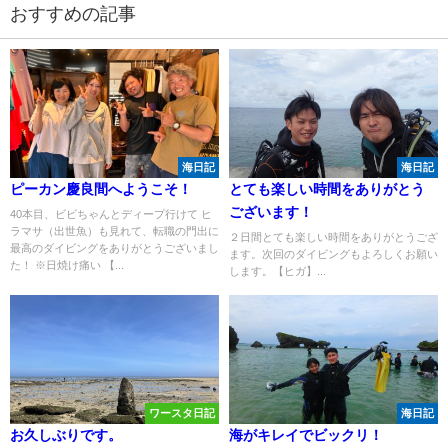
おすすめの記事
海日記
海日記
ピーカン慶良間へようこそ！
とても楽しい時間をありがとう
ございます！
40本目、ビビちゃんとディープ行けて ヒ
ラマサ（出世魚）も見れて、転職の門出に
２日間とても楽しい時間をありがとうござ
最高のダイビングをありがとうございまし
ます。次回のダイビングもよろしくお願い
た！ ※日焼け痛い 【...
します。【ヒガ】...
ワースタ日記
海日記
お久しぶりです。
海がキレイでビックリ！