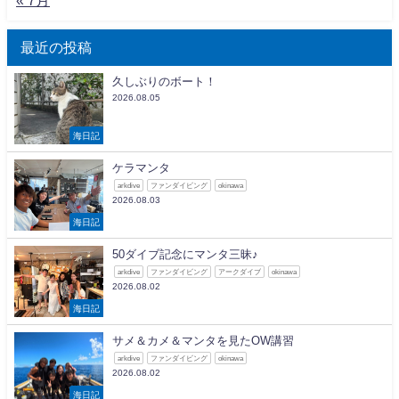
最近の投稿
久しぶりのボート！
2026.08.05
海日記
ケラマンタ
arkdive
ファンダイビング
okinawa
2026.08.03
海日記
50ダイブ記念にマンタ三昧♪
arkdive
ファンダイビング
アークダイブ
okinawa
2026.08.02
海日記
サメ＆カメ＆マンタを見たOW講習
arkdive
ファンダイビング
okinawa
2026.08.02
海日記