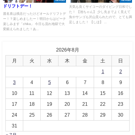
ドリフトデー！
天気も良くサイコーのダイビング日和でし
た！ 【池ちゃん】 少し先までよく見えて
渡名喜は残念だったけどオールドリフトデ
魚やサンゴも沢山見られたので、とても満
ー！？楽しめましたー！明日からはビーチ
足しました！ 【しほ】 ...
楽しみます「chika」 今日も流れ地獄で大
変鍛えられました！あ...
2026年8月
月
火
水
木
金
土
日
1
2
3
4
5
6
7
8
9
10
11
12
13
14
15
16
17
18
19
20
21
22
23
24
25
26
27
28
29
30
31
« 7月