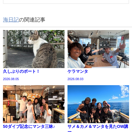
海日記
の関連記事
久しぶりのボート！
ケラマンタ
2026.08.05
2026.08.03
50ダイブ記念にマンタ三昧♪
サメ＆カメ＆マンタを見たOW講