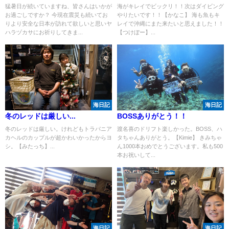
猛暑日が続いていますね、皆さんはいかが
海がキレイでビックリ！！次はダイビング
お過ごしですか？ 今現在震災も続いてお
やりたいです！！【かなこ】 海も魚もキ
りより安全な日本が訪れて欲しいと思いヤ
レイで沖縄にまた来たいと思えました！！
ハラヅカサにお祈りしてきま...
【つけぼー】...
海日記
海日記
冬のレッドは厳しい...
BOSSありがとう！！
冬のレッドは厳しい。けれどもトラパニア
渡名喜のドリフト楽しかった。BOSS、ハ
カヘルのカップルが超かわいかったからヨ
タちゃんありがとう。【Kimie】 きみちゃ
シ。【みたっち】...
ん1000本おめでとうございます。私も500
本お祝いして...
海日記
海日記