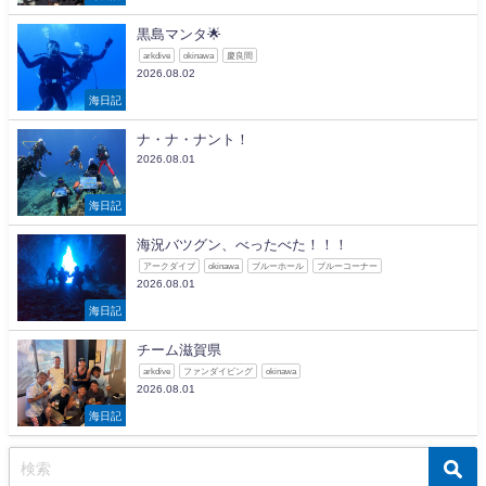
黒島マンタ🌟
arkdive
okinawa
慶良間
2026.08.02
海日記
ナ・ナ・ナント！
2026.08.01
海日記
海況バツグン、べったべた！！！
アークダイブ
okinawa
ブルーホール
ブルーコーナー
2026.08.01
海日記
チーム滋賀県
arkdive
ファンダイビング
okinawa
2026.08.01
海日記