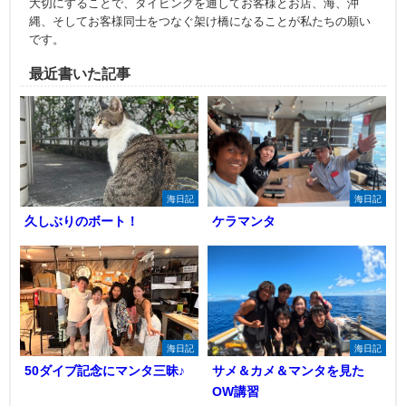
大切にすることで、ダイビングを通してお客様とお店、海、沖
縄、そしてお客様同士をつなぐ架け橋になることが私たちの願い
です。
最近書いた記事
海日記
海日記
久しぶりのボート！
ケラマンタ
海日記
海日記
50ダイブ記念にマンタ三昧♪
サメ＆カメ＆マンタを見た
OW講習