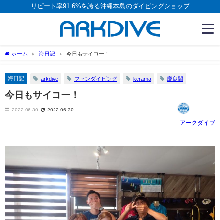
リピート率91.6%を誇る沖縄本島のダイビングショップ
ホーム
海日記
今日もサイコー！
海日記
arkdive
ファンダイビング
kerama
慶良間
今日もサイコー！
2022.06.30
2022.06.30
アークダイブ