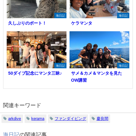
海日記
海日記
久しぶりのボート！
ケラマンタ
海日記
海日記
50ダイブ記念にマンタ三昧♪
サメ＆カメ＆マンタを見た
OW講習
関連キーワード
arkdive
kerama
ファンダイビング
慶良間
海日記
の関連記事