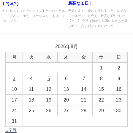
( ^)o(^ )
最高な１日！
沖山礁ってウミウシポイントだったんだぁ
天気もよく、楽しく潜れました。レアな
～「ひとし、ゆう、ひーちゃん、えり、く
「オオセ」にも会えて最高な1日でした。
み、ひで」...
【キヨ】 今日は初めて外国の方たちと同
じ船で、少し話せて楽しかった...
2026年8月
月
火
水
木
金
土
日
1
2
3
4
5
6
7
8
9
10
11
12
13
14
15
16
17
18
19
20
21
22
23
24
25
26
27
28
29
30
31
« 7月