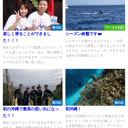
海日記
ワースタ日記
楽しく潜ることができまし
シーズン終盤です🐋
た！！！
ハイターイ🤙🏽のんちゃんです！！ 今日
も私はホエール隊長して参りました〜！笑
初めてのダイビングで緊張してたけど、と
そろそろ、ホエールウォッチングをするの
っても楽しかったです。次は、青の洞窟リ
も終わりの時期になってき...
ベンジしにまた行きます。ハルちゃんとサ
ニーのおかげで凄い思い出に...
海日記
海日記
初の沖縄で最高の思い出になっ
初沖縄！
た！！
初めての沖縄ダイブ～1人で参加させて頂
きました！ スタッフの方も優しく、1人で
初めてのダイビングでできるか不安だった
も全然問題なく潜れました！ アークダイ
けれど、最初の説明が分かりやすくて入っ