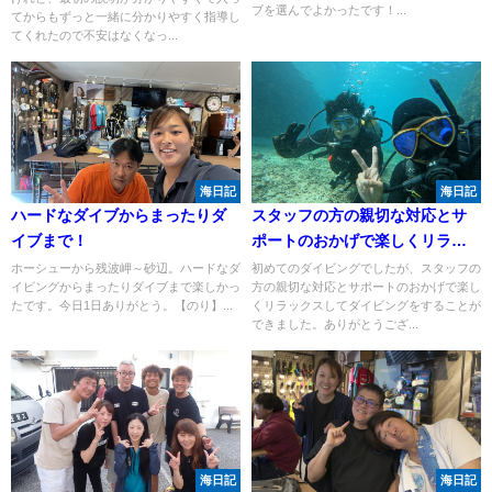
ブを選んでよかったです！...
てからもずっと一緒に分かりやすく指導し
てくれたので不安はなくなっ...
海日記
海日記
ハードなダイブからまったりダ
スタッフの方の親切な対応とサ
イブまで！
ポートのおかげで楽しくリラッ
クスしてダイビングをすること
ホーシューから残波岬～砂辺。ハードなダ
初めてのダイビングでしたが、スタッフの
イビングからまったりダイブまで楽しかっ
方の親切な対応とサポートのおかげで楽し
ができました！
たです。今日1日ありがとう。【のり】...
くリラックスしてダイビングをすることが
できました。ありがとうござ...
海日記
海日記