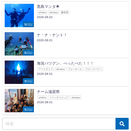
黒島マンタ🌟
arkdive
okinawa
慶良間
2026.08.02
海日記
ナ・ナ・ナント！
2026.08.01
海日記
海況バツグン、べったべた！！！
アークダイブ
okinawa
ブルーホール
ブルーコーナー
2026.08.01
海日記
チーム滋賀県
arkdive
ファンダイビング
okinawa
2026.08.01
海日記