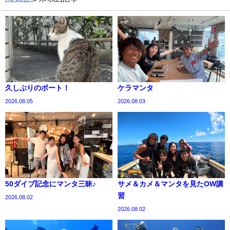
久しぶりのボート！
ケラマンタ
2026.08.05
2026.08.03
50ダイブ記念にマンタ三昧♪
サメ＆カメ＆マンタを見たOW講
習
2026.08.02
2026.08.02