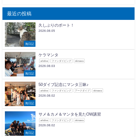
最近の投稿
久しぶりのボート！
2026.08.05
海日記
ケラマンタ
arkdive
ファンダイビング
okinawa
2026.08.03
海日記
50ダイブ記念にマンタ三昧♪
arkdive
ファンダイビング
アークダイブ
okinawa
2026.08.02
海日記
サメ＆カメ＆マンタを見たOW講習
arkdive
ファンダイビング
okinawa
2026.08.02
海日記