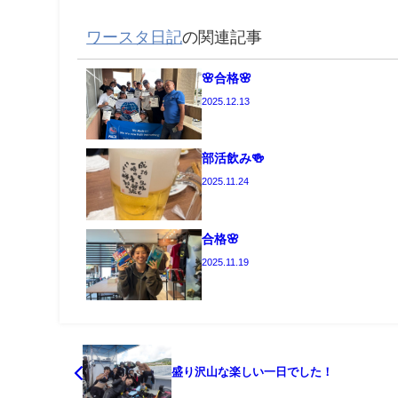
ワースタ日記
の関連記事
🌸合格🌸
2025.12.13
部活飲み🍻
2025.11.24
合格🌸
2025.11.19
盛り沢山な楽しい一日でした！