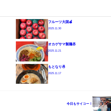
フルーツ大国🍎
2025.11.30
オカゲサマ製麺🍜
2025.11.21
もとなり🍜
2025.11.17
今日もサイコー！