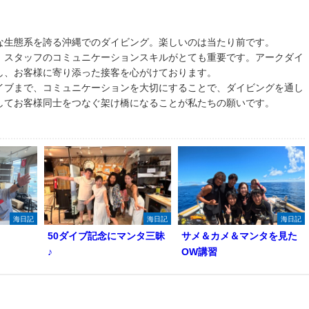
な生態系を誇る沖縄でのダイビング。楽しいのは当たり前です。
、スタッフのコミュニケーションスキルがとても重要です。アークダイ
し、お客様に寄り添った接客を心がけております。
イブまで、コミュニケーションを大切にすることで、ダイビングを通し
してお客様同士をつなぐ架け橋になることが私たちの願いです。
海日記
海日記
海日記
50ダイブ記念にマンタ三昧
サメ＆カメ＆マンタを見た
♪
OW講習