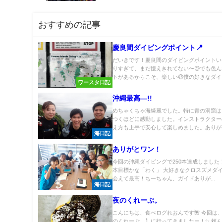
おすすめの記事
慶良間ダイビングポイント📍
だいきです！慶良間のダイビングポイントい
りすぎて、まだ憶えきれてない〜😓でも色
トがあるからこそ、楽しい😆僕の好きなダイビ
ワースタ日記
沖縄最高―!!
めちゃくちゃ海綺麗でした。特に青の洞窟は
つくほどに感動しました。インストラクター
え方も上手で安心して楽しめました。ありがと
海日記
ありがとワン！
今回の沖縄ダイビングで250本達成しました！
本目標かな「わく」 大好きなクロスズメダ
会えて最高！ちーちゃん、ガイドありが...
海日記
夜のくれーぷ。
こんにちは、食べログれおんです🌺 今回は、
のくれーぷ。】に行ってきましたー！✨ 頼