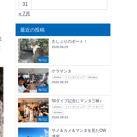
31
« 7月
最近の投稿
ミ
久しぶりのボート！
嬉
2026.08.05
海日記
ケラマンタ
arkdive
ファンダイビング
okinawa
2026.08.03
海日記
50ダイブ記念にマンタ三昧♪
arkdive
ファンダイビング
アークダイブ
okinawa
2026.08.02
海日記
サメ＆カメ＆マンタを見たOW
講習