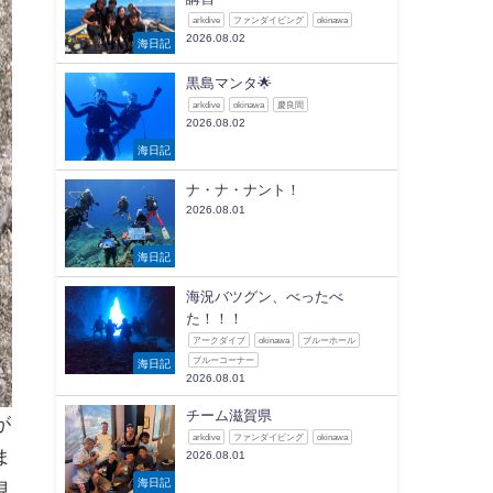
arkdive
ファンダイビング
okinawa
2026.08.02
海日記
黒島マンタ🌟
arkdive
okinawa
慶良間
2026.08.02
海日記
ナ・ナ・ナント！
2026.08.01
海日記
海況バツグン、べったべ
た！！！
アークダイブ
okinawa
ブルーホール
ブルーコーナー
海日記
2026.08.01
チーム滋賀県
が
arkdive
ファンダイビング
okinawa
ま
2026.08.01
海日記
見