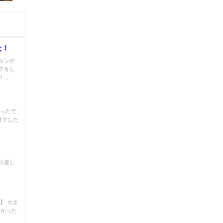
た！
ョンが
グをし
..
かったで
日でした
り楽し
】 カエ
たかった