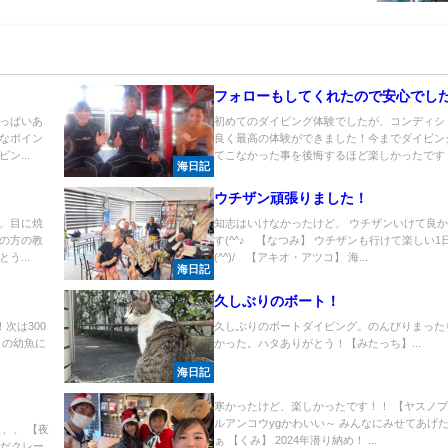
フォローもしてくれたので安心でし
っぱいあ
初めてのダイビング体験でしたが、コンディシ
んなポイン
良く最高の体験ができました！今までダイビン
ン...
てこなかった事を後悔するほど楽しかったです！.
海日記
ウチザン頑張りました！
、目に焼
知志はいけなかったけど、 ウチザンいけて良
の方の教
す(^^♪ 【なつみ】 ウチザンも行けて楽しい1
う...
(^^)/ 【アキオ・アツコ】 海...
海日記
久しぶりのボート！
次は300
久しぶりのボートダイビング。のんびりまった
イの幼魚に
かった。ハタありがとう！【みたっち】...
海日記
寒かったけど、楽しかったです！！ 【ヤスノブ
ルアンコウygかわいい～ みんなにみせてあげ
、、 【夜
ぁ 【くみ】 2024年潜り納め！ ...
んだクレー