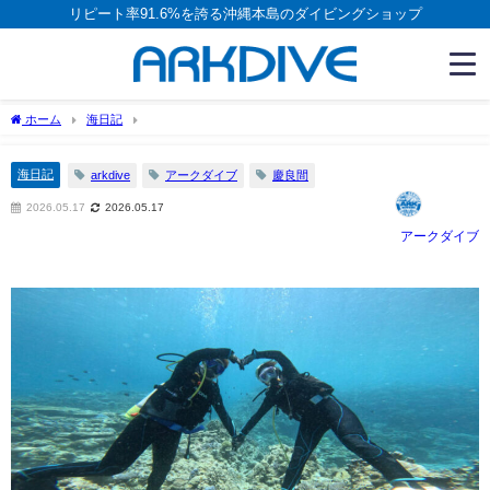
リピート率91.6%を誇る沖縄本島のダイビングショップ
ホーム
海日記
海日記
arkdive
アークダイブ
慶良間
2026.05.17
2026.05.17
アークダイブ