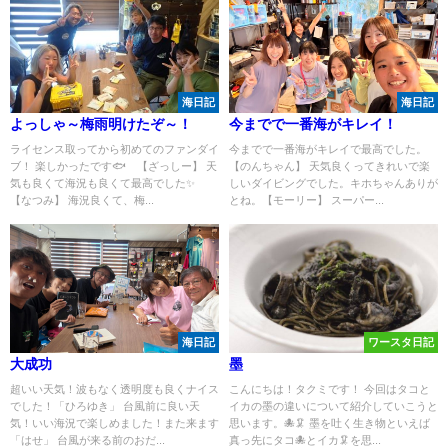
海日記
海日記
よっしゃ～梅雨明けたぞ～！
今までで一番海がキレイ！
ライセンス取ってから初めてのファンダイ
今までで一番海がキレイで最高でした。
ブ！ 楽しかったです🐟 【ざっしー】 天
【のんちゃん】 天気良くってきれいで楽
気も良くて海況も良くて最高でした✨
しいダイビングでした。キホちゃんありが
【なつみ】 海況良くて、梅...
とね。【モーリー】 スーパー...
海日記
ワースタ日記
大成功
墨
超いい天気！波もなく透明度も良くナイス
こんにちは！タクミです！ 今回はタコと
でした！「ひろゆき」 台風前に良い天
イカの墨の違いについて紹介していこうと
気！いい海況で楽しめました！また来ます
思います。🐙🦑 墨を吐く生き物といえば
「はせ」 台風が来る前のおだ...
真っ先にタコ🐙とイカ🦑を思...