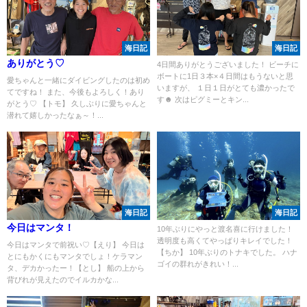
海日記
海日記
ありがとう♡
4日間ありがとうございました！ ビーチに
ボートに1日３本×４日間はもうないと思
愛ちゃんと一緒にダイビングしたのは初め
いますが、 １日１日がとても濃かったで
てですね！ また、今後もよろしく！あり
す☻ 次はピグミーとキン...
がとう♡ 【トモ】 久しぶりに愛ちゃんと
潜れて嬉しかったなぁ～！...
海日記
海日記
今日はマンタ！
10年ぶりにやっと渡名喜に行けました！
透明度も高くてやっぱりキレイでした！
今日はマンタで前祝い♡【えり】 今日は
【ちか】 10年ぶりのトナキでした。 ハナ
とにもかくにもマンタでしょ！ケラマン
ゴイの群れがきれい！...
タ、デカかったー！【とし】 船の上から
背びれが見えたのでイルカかな...