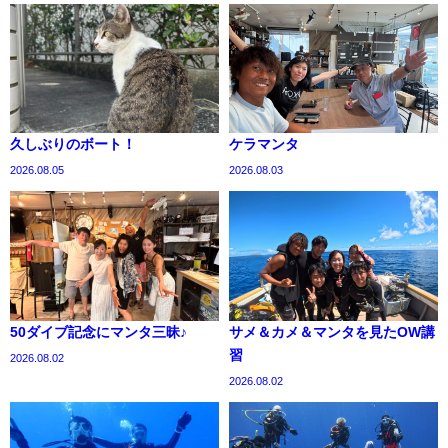
久しぶりのボート！
ケラマンタ
2026.08.05
2026.08.03
50ダイブ記念にマンタ三昧♪
サメ＆カメ＆マンタを見たOW講
習
2026.08.02
2026.08.02