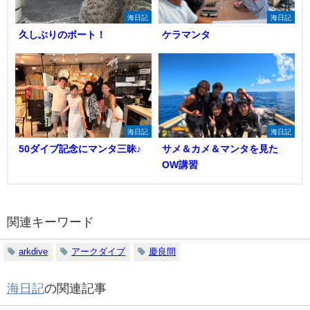
海日記
海日記
久しぶりのボート！
ケラマンタ
海日記
海日記
50ダイブ記念にマンタ三昧♪
サメ＆カメ＆マンタを見た
OW講習
関連キーワード
arkdive
アークダイブ
慶良間
海日記
の関連記事