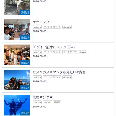
2026.08.05
海日記
ケラマンタ
arkdive
ファンダイビング
okinawa
2026.08.03
海日記
50ダイブ記念にマンタ三昧♪
arkdive
ファンダイビング
アークダイブ
okinawa
2026.08.02
海日記
サメ＆カメ＆マンタを見たOW講習
arkdive
ファンダイビング
okinawa
2026.08.02
海日記
黒島マンタ🌟
arkdive
okinawa
慶良間
2026.08.02
海日記