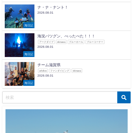
ナ・ナ・ナント！
2026.08.01
海日記
海況バツグン、べったべた！！！
アークダイブ
okinawa
ブルーホール
ブルーコーナー
2026.08.01
海日記
チーム滋賀県
arkdive
ファンダイビング
okinawa
2026.08.01
海日記