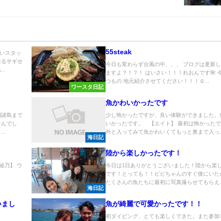
55steak
いスタッ
来るサギせ
今日も変わらず台風の中、、、 ブログは更新
..
ますよ？！？！ はいさい！！！れおんです🌺 
つもの 地元紹介させてください！！！☺...
ワースタ日記
魚かわいかったです
間諸島まで
少し怖かったですが、良い体験ができました。
せんでし
いかったです。 【エイト】 最初は怖かった
..
外と入ってみて魚かわいくてもっと奥まで入っ..
海日記
陸から楽しかったです！
綾乃】 ウ
今日は1日ありがとうございました！陸から楽
です！とっても！！ビビちゃんのすぐ後にいた
たくさんの魚たちに最初に写真撮らせてもらえ..
海日記
いまし
魚が綺麗で可愛かったです！！
初ダイビング、とても楽しくできた。また参加