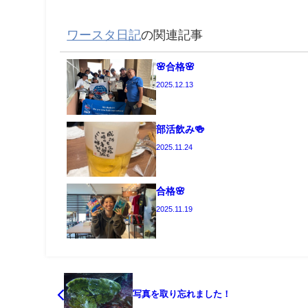
ワースタ日記
の関連記事
🌸合格🌸
2025.12.13
部活飲み🍻
2025.11.24
合格🌸
2025.11.19
写真を取り忘れました！