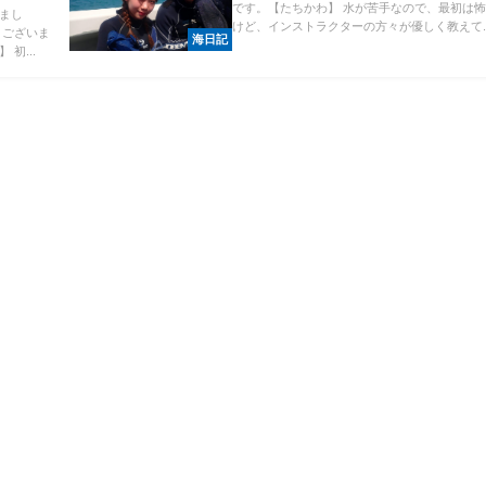
です。【たちかわ】 水が苦手なので、最初は
まし
けど、インストラクターの方々が優しく教えて..
うございま
海日記
初...