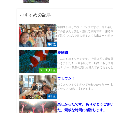
おすすめの記事
毎回久しぶりのダイビングですが、毎回楽し
フの皆さんと楽しく潜れて最高です！ 来る
ず近くに住んでるし笑１人でも来まーす笑 あ.
海日記
慶良間
こんにちは！タクミです。 今日は船で慶良
行きました！ 天気も良くて、船酔いもしま
た！ ボート業務の流れも覚えてきてちょっと.
ワースタ日記
ウミウシ！
たくさんウミウシがいてかわいかったー♥ 【
ミウシいっぱい 【まさお】...
海日記
楽しかったです。ありがとうござ
た。素敵な時間に感謝します。