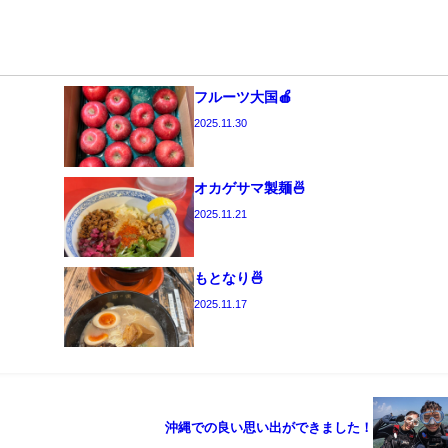
フルーツ大国🍎
2025.11.30
オカゲサマ製麺🍜
2025.11.21
もとなり🍜
2025.11.17
沖縄での良い思い出ができました！