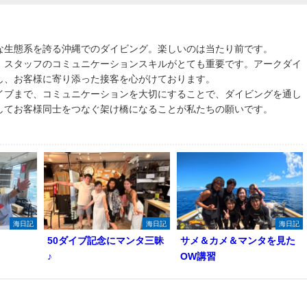
な生態系を誇る沖縄でのダイビング。楽しいのは当たり前です。
、スタッフのコミュニケーションスキルがとても重要です。アークダイ
し、お客様に寄り添った接客を心がけております。
イブまで、コミュニケーションを大切にすることで、ダイビングを通し
してお客様同士をつなぐ架け橋になることが私たちの願いです。
海日記
海日記
海日記
50ダイブ記念にマンタ三昧
サメ＆カメ＆マンタを見た
♪
OW講習