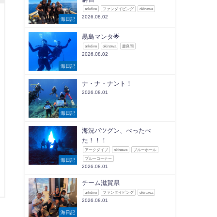
arkdive
ファンダイビング
okinawa
2026.08.02
海日記
黒島マンタ🌟
arkdive
okinawa
慶良間
2026.08.02
海日記
ナ・ナ・ナント！
2026.08.01
海日記
海況バツグン、べったべ
た！！！
アークダイブ
okinawa
ブルーホール
ブルーコーナー
海日記
2026.08.01
チーム滋賀県
arkdive
ファンダイビング
okinawa
2026.08.01
海日記