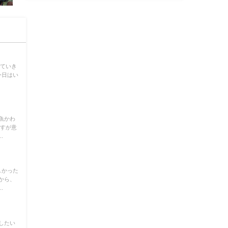
していき
今日はい
魚かわ
ですが意
.
しかった
から、
.
したい