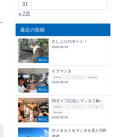
31
« 7月
し
最近の投稿
久しぶりのボート！
2026.08.05
海日記
ケラマンタ
arkdive
ファンダイビング
okinawa
2026.08.03
海日記
50ダイブ記念にマンタ三昧♪
arkdive
ファンダイビング
アークダイブ
okinawa
2026.08.02
海日記
サメ＆カメ＆マンタを見たOW
講習