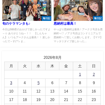
海日記
海日記
旬のケラマンタも♪
恩納村は最高！
今日はBiBi君のおかげで楽しかったですよ
やっぱり恩納村は最高！アーク２号店を恩
～☆ ありがとうね～！！ 【しんちゃ
納村へ♡ ノア２号店はコンドミニアムで
ん】 いつもアークさんは最高！！ 楽しか
恩納村へ♡宜しくお願いします。【ママ】
ったで～す(^^♪ ま...
マッタリダイブ楽しかった...
2026年8月
月
火
水
木
金
土
日
1
2
3
4
5
6
7
8
9
10
11
12
13
14
15
16
17
18
19
20
21
22
23