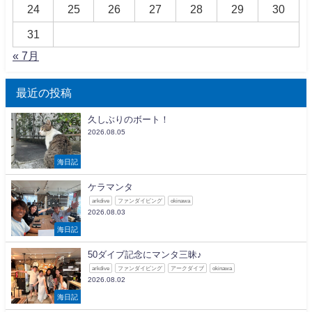
24
25
26
27
28
29
30
31
« 7月
最近の投稿
久しぶりのボート！
2026.08.05
海日記
ケラマンタ
arkdive
ファンダイビング
okinawa
2026.08.03
海日記
50ダイブ記念にマンタ三昧♪
arkdive
ファンダイビング
アークダイブ
okinawa
2026.08.02
海日記