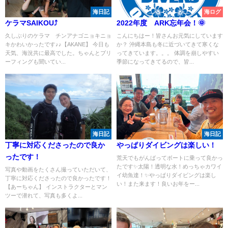
海日記
海ログ
ケラマSAIKOU⤴
2022年度 ARK忘年会！🌞
久しぶりのケラマ チンアナゴニョキニョ
こんにちはー！皆さんお元気にしています
キかわいかったです♪♪【AKANE】 今日も
か？ 沖縄本島も冬に近づいてきて寒くな
天気、海況共に最高でした。ちゃんとブリ
ってきています。。。 体調を崩しやすい
ーフィングも聞いてい...
季節になってきてるので、皆...
海日記
海日記
丁寧に対応くださったので良か
やっぱりダイビングは楽しい！
ったです！
荒天でもがんばってボートに乗って良かっ
たです✨太陽！透明な水！めっちゃカワイ
写真や動画をたくさん撮っていただいて、
イ幼魚達！✨やっぱりダイビングは楽し
丁寧に対応くださったので良かったです！
い！また来ます！良いお年をー...
【あーちゃん】 インストラクターとマン
ツーで潜れて、写真も多くよ...