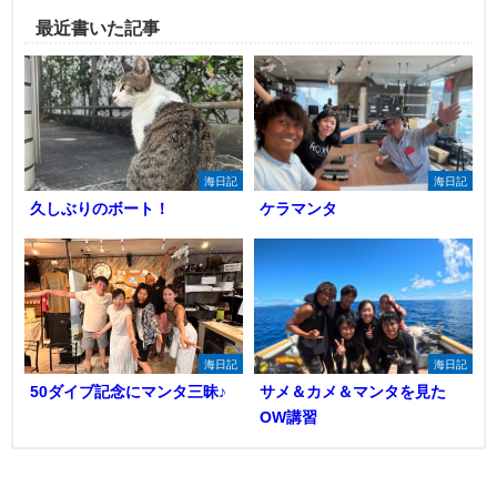
最近書いた記事
海日記
海日記
久しぶりのボート！
ケラマンタ
海日記
海日記
50ダイブ記念にマンタ三昧♪
サメ＆カメ＆マンタを見た
OW講習