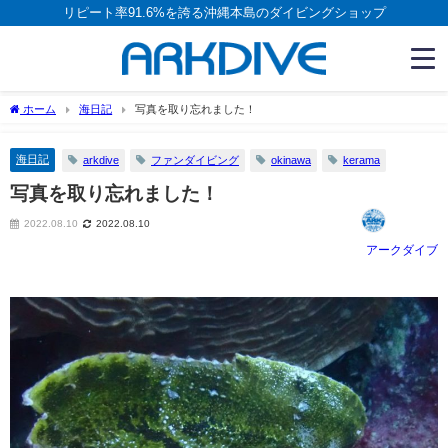
リピート率91.6%を誇る沖縄本島のダイビングショップ
ホーム
海日記
写真を取り忘れました！
海日記
arkdive
ファンダイビング
okinawa
kerama
写真を取り忘れました！
2022.08.10
2022.08.10
アークダイブ