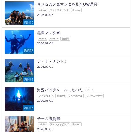
サメ＆カメ＆マンタを見たOW講習
arkdive
ファンダイビング
okinawa
2026.08.02
海日記
黒島マンタ🌟
arkdive
okinawa
慶良間
2026.08.02
海日記
ナ・ナ・ナント！
2026.08.01
海日記
海況バツグン、べったべた！！！
アークダイブ
okinawa
ブルーホール
ブルーコーナー
2026.08.01
海日記
チーム滋賀県
arkdive
ファンダイビング
okinawa
2026.08.01