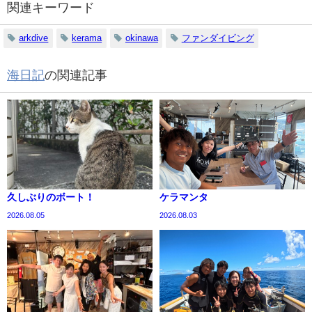
関連キーワード
arkdive
kerama
okinawa
ファンダイビング
海日記
の関連記事
久しぶりのボート！
ケラマンタ
2026.08.05
2026.08.03