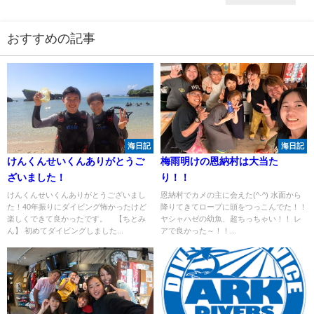
おすすめの記事
海日記
海日記
けんくんせいくんありがとうご
梅雨明けの恩納村は大当た
ざいました！
り！！
けんくんせいくんありがとうございまし
恩納村でカメの主に会えた(^-^) 水面から
た！40年振りにダイビング怖かったけど
降りてきてロープに頭をつっこんでた！！
楽しくできて良かったです。 【ちとみ
ヤシャハゼの幼魚、超ちっちゃい！！ レ
ん】 初めてダイビングしました...
アで良かった～！！...