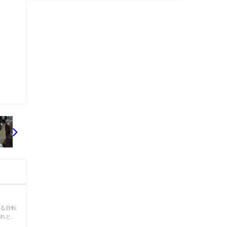
帰る自転
それと、