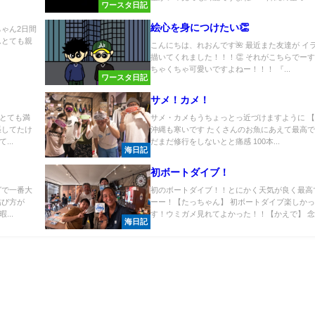
ワースタ日記
絵心を身につけたい👏
ゃん2日間
んとても親
こんにちは、れおんです🌺 最近また友達が イ
描いてくれました！！！👏 それがこちらでーす
ちゃくちゃ可愛いですよねー！！！ 『...
ワースタ日記
サメ！カメ！
とても満
サメ・カメもうちょっとっ近づけますように 
張してたけ
沖縄も寒いです たくさんのお魚にあえて最高で
..
だまだ修行をしないとと痛感 100本...
海日記
初ボートダイブ！
グで一番大
初のボートダイブ！！とにかく天気が良く最高
結び方が
ーー！【たっちゃん】 初ボートダイブ楽しか
..
す！ウミガメ見れてよかった！！【かえで】 念..
海日記