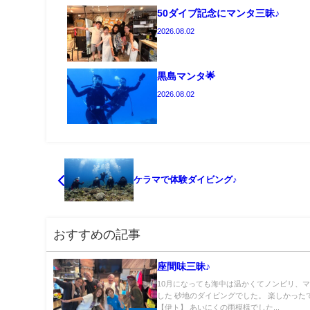
50ダイブ記念にマンタ三昧♪
2026.08.02
黒島マンタ🌟
2026.08.02
ケラマで体験ダイビング♪
おすすめの記事
座間味三昧♪
10月になっても海中は温かくてノンビリ、
した 砂地のダイビングでした。 楽しかったで
【伊ト】 あいにくの雨模様でした...