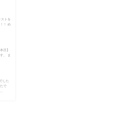
ラストを
！！ め
【本庄】
す。 ま
でした
ったで
.