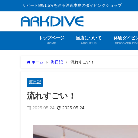
リピート率91.6%を誇る沖縄本島のダイビングショップ
トップページ
当店について
体験ダイビ
HOME
ABOUT US
DISCOVER DIV
ホーム
海日記
流れすごい！
海日記
流れすごい！
2025.05.24
2025.05.24