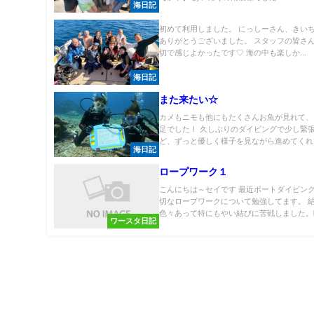
海日記
初めて利用しました。 にっしーさん、きいち
ありがとうございました。 スタッフの皆さ
切で感じよかったです♡ 海の中も楽しか...
海日記
また来たい☆
カメもニモも他にもたくさんお魚が見れて、
足でした！ 久しぶりのダイビングで少し緊
ど、ずっと優しく様子を見ながら進めてくれて.
海日記
ロープワーク１
こんにちは～セイです 最近ボートダイビン
切なロープワークについて勉強してます。 
色々あって特にもやい結びに苦戦しました。暇.
ワースタ日記