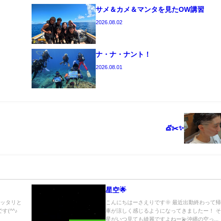
サメ＆カメ＆マンタを見たOW講習
2026.08.02
ナ・ナ・ナント！
2026.08.01
💇✂️✨
星空🌟
マッタリと
こんにちはーさえりです🌞 最近出勤終わって
す(^^♪
車が涼しく感じるようになってきましたー！ 
星がいつ見ても綺麗ですよねー💫沖縄の空っ...