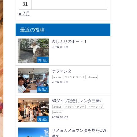
31
« 7月
最近の投稿
久しぶりのボート！
2026.08.05
海日記
ケラマンタ
arkdive
ファンダイビング
okinawa
2026.08.03
海日記
50ダイブ記念にマンタ三昧♪
arkdive
ファンダイビング
アークダイブ
okinawa
2026.08.02
海日記
サメ＆カメ＆マンタを見たOW
講習