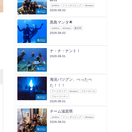
arkdive
ファンダイビング
okinawa
2026.08.02
海日記
黒島マンタ🌟
arkdive
okinawa
慶良間
2026.08.02
海日記
ナ・ナ・ナント！
2026.08.01
海日記
海況バツグン、べったべ
た！！！
アークダイブ
okinawa
ブルーホール
ブルーコーナー
海日記
2026.08.01
チーム滋賀県
arkdive
ファンダイビング
okinawa
2026.08.01
海日記