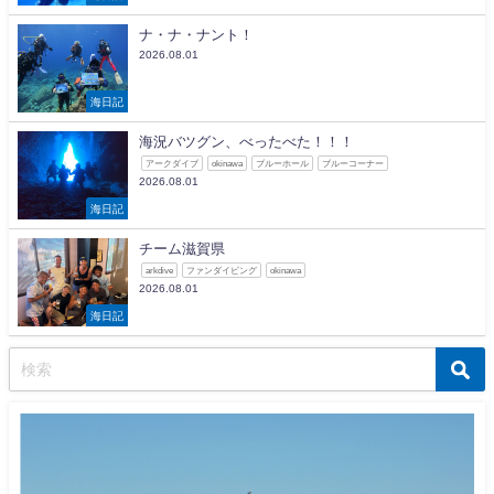
ナ・ナ・ナント！
2026.08.01
海日記
海況バツグン、べったべた！！！
アークダイブ
okinawa
ブルーホール
ブルーコーナー
2026.08.01
海日記
チーム滋賀県
arkdive
ファンダイビング
okinawa
2026.08.01
海日記