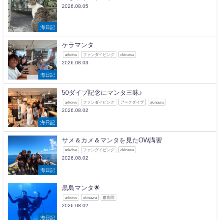
2026.08.05
海日記
ケラマンタ
arkdive
ファンダイビング
okinawa
2026.08.03
海日記
50ダイブ記念にマンタ三昧♪
arkdive
ファンダイビング
アークダイブ
okinawa
2026.08.02
海日記
サメ＆カメ＆マンタを見たOW講習
arkdive
ファンダイビング
okinawa
2026.08.02
海日記
黒島マンタ🌟
arkdive
okinawa
慶良間
2026.08.02
海日記