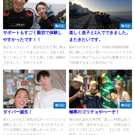
海日記
海日記
サポートもすごく親切で体験し
楽しく息子と2人でできました。
やすかったです！！
またきたいです。
魚がたくさんいて、息の仕方を丁寧に教え
初めてのダイビング、50歳の初挑戦年齢
てくれて、とても楽しかった。【ゆうき】
的に難しいかなと思いつつインストラクタ
すごいキレイで、とても楽しく良い経験が
ーの方に助けてもらいながら無事ポストま
できました。サポートもす...
で到達できました魚きれいで...
海日記
海日記
ダイバー誕生！
極寒のゴリチョやべーぞ！
見たことのない景色が広がっていてとても
海があれあれの4日間、楽しい時間はあっ
感動しました！ アオウミガメのオスとカ
という間に 過ぎ去りました。 今回もあり
マスを同時に見れて嬉しかったです。 イ
がとうございました(^^♪ 【えり】 ４日
ンストラクターのキホさんに...
間楽しかったぜー！ ...