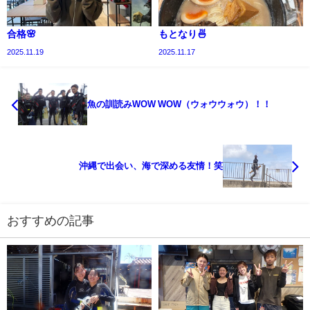
合格🌸
もとなり🍜
2025.11.19
2025.11.17
魚の訓読みWOW WOW（ウォウウォウ）！！
沖縄で出会い、海で深める友情！笑
おすすめの記事