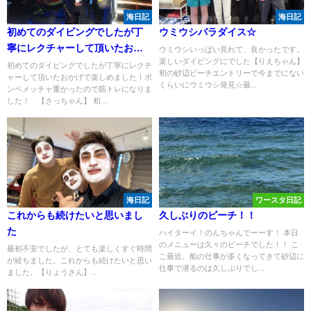
海日記
海日記
初めてのダイビングでしたが丁
ウミウシパラダイス☆
寧にレクチャーして頂いたおか
ウミウシいっぱい見れて、良かったです。
楽しいダイビングにでした【りえちゃん】
げで楽しめました！
初めてのダイビングでしたが丁寧にレクチ
初の砂辺ビーチエントリーで今までにない
ャーして頂いたおかげで楽しめました！ボ
くらいにウミウシ発見☆最...
ンベメッチャ重かったので筋トレになりま
した！ 【さっちゃん】 初...
海日記
ワースタ日記
これからも続けたいと思いまし
久しぶりのビーチ！！
た
ハイターイ！のんちゃんでーーす！ 本日
のメニューは久々のビーチでした！！ こ
最初不安でしたが、とても楽しくすぐ時間
こ最近、船の仕事が多くなってきて砂辺に
が経ちました。これからも続けたいと思い
仕事で潜るのは久しぶりでし...
ました。【りょうさん】...