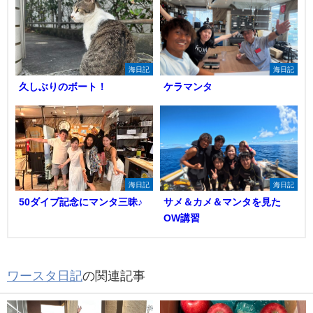
海日記
海日記
久しぶりのボート！
ケラマンタ
海日記
海日記
50ダイブ記念にマンタ三昧♪
サメ＆カメ＆マンタを見た
OW講習
ワースタ日記
の関連記事