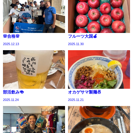
🌸合格🌸
フルーツ大国🍎
2025.12.13
2025.11.30
部活飲み🍻
オカゲサマ製麺🍜
2025.11.24
2025.11.21