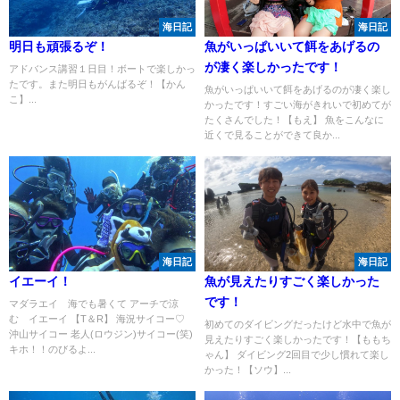
海日記
海日記
明日も頑張るぞ！
魚がいっぱいいて餌をあげるの
が凄く楽しかったです！
アドバンス講習１日目！ボートで楽しかっ
たです。また明日もがんばるぞ！【かん
魚がいっぱいいて餌をあげるのが凄く楽し
こ】...
かったです！すごい海がきれいで初めてが
たくさんでした！【もえ】 魚をこんなに
近くで見ることができて良か...
海日記
海日記
イエーイ！
魚が見えたりすごく楽しかった
です！
マダラエイ 海でも暑くて アーチで涼
む イエーイ 【T＆R】 海況サイコー♡
初めてのダイビングだったけど水中で魚が
沖山サイコー 老人(ロウジン)サイコー(笑)
見えたりすごく楽しかったです！【ももち
キホ！！のびるよ...
ゃん】 ダイビング2回目で少し慣れて楽し
かった！【ソウ】...