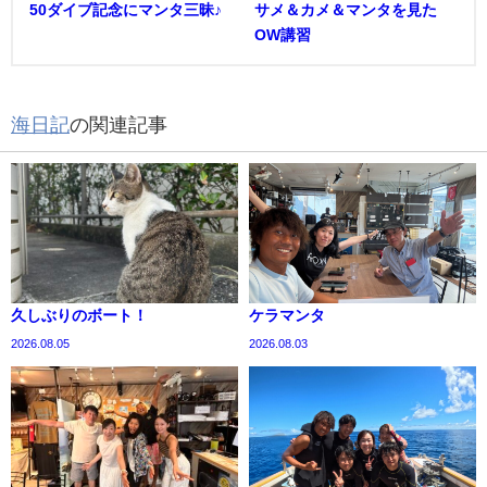
50ダイブ記念にマンタ三昧♪
サメ＆カメ＆マンタを見た
OW講習
海日記
の関連記事
久しぶりのボート！
ケラマンタ
2026.08.05
2026.08.03