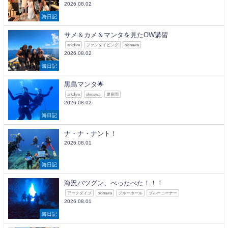
2026.08.02
海日記
サメ＆カメ＆マンタを見たOW講習
arkdive
ファンダイビング
okinawa
2026.08.02
海日記
黒島マンタ🌟
arkdive
okinawa
慶良間
2026.08.02
海日記
ナ・ナ・ナント！
2026.08.01
海日記
海況バツグン、べったべた！！！
アークダイブ
okinawa
ブルーホール
ブルーコーナー
2026.08.01
海日記