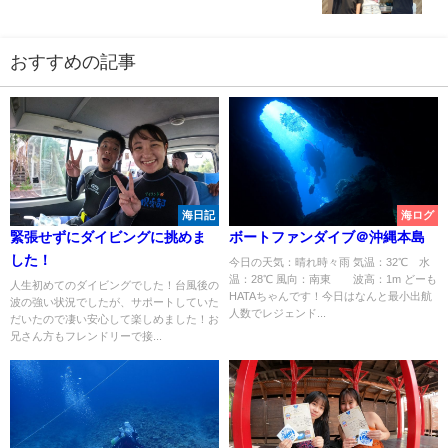
おすすめの記事
海日記
海ログ
緊張せずにダイビングに挑めま
ボートファンダイブ＠沖縄本島
した！
今日の天気：晴れ時々雨 気温：32℃ 水
温：28℃ 風向：南東 波高：1m どーも
人生初めてのダイビングでした！台風後の
HATAちゃんです！今日はなんと最小出航
波の強い状況でしたが、サポートしていた
人数でレジェンド...
だいたので凄い安心して楽しめました！お
兄さん方もフレンドリーで接...