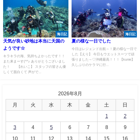
海日記
海日記
天気が良い砂地は本当に天国の
夏の様な一日でした
ようです☆
今日はレジェンド出航～！夏の様な一日で
した【えり】 今日もウエットスーツで頑
キラキラの海、気持ちよかったです！！
張りました～♡沖縄最高！！！【kunie】
また来まーす(^^♪ ありがとうございまし
久しぶりのケラマに行...
た！ 【れいこ】 スタッフの皆さん優
しくて面白くて 声がで...
2026年8月
月
火
水
木
金
土
日
1
2
3
4
5
6
7
8
9
10
11
12
13
14
15
16