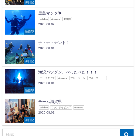
海日記
黒島マンタ🌟
arkdive
okinawa
慶良間
2026.08.02
海日記
ナ・ナ・ナント！
2026.08.01
海日記
海況バツグン、べったべた！！！
アークダイブ
okinawa
ブルーホール
ブルーコーナー
2026.08.01
海日記
チーム滋賀県
arkdive
ファンダイビング
okinawa
2026.08.01
海日記