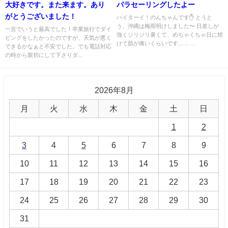
大好きです。また来ます。あり
パラセーリングしたよー
がとうございました！
ハイターイ！のんちゃんです✋ とうと
う、沖縄は梅雨明けしました〜 日差しが
一言でいうと最高でした！卒業旅行でダイ
強くジリジリ暑くて、めちゃくちゃ日に焼
ビングをしたかったのですが、天気が悪く
けて肌が痛いくらいです…… ...
できるかなぁと不安でした。でも電話対応
の時から親切にして下さりダ...
2026年8月
月
火
水
木
金
土
日
1
2
3
4
5
6
7
8
9
10
11
12
13
14
15
16
17
18
19
20
21
22
23
24
25
26
27
28
29
30
31