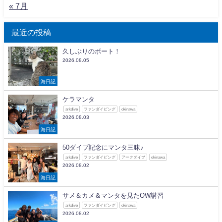
« 7月
最近の投稿
久しぶりのボート！
2026.08.05
海日記
ケラマンタ
arkdive
ファンダイビング
okinawa
2026.08.03
海日記
50ダイブ記念にマンタ三昧♪
arkdive
ファンダイビング
アークダイブ
okinawa
2026.08.02
海日記
サメ＆カメ＆マンタを見たOW講習
arkdive
ファンダイビング
okinawa
2026.08.02