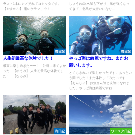
ラスト1本にカメ見れてヨカッタです。
しょうね🥶 水温も下がり、風が強くなっ
【やすのぶ】 雨のケラマ、ウミ...
てきて、北風が大嫌いになり...
海日記
海日記
人生初最高な体験でした！
やっぱ海は綺麗ですね。またお
願いします。
最高に楽し過ぎたーー！！沖縄に来てよか
った 【ゆうみ】 人生初最高な体験でし
とてもきれいで楽しかったです。あっとい
た！ 【なるみ】...
う間でした！また体験してみたいです。
【あんじゅ】 お魚さん達と友達になれま
した。やっぱ海は綺麗ですね...
海日記
ワースタ日記