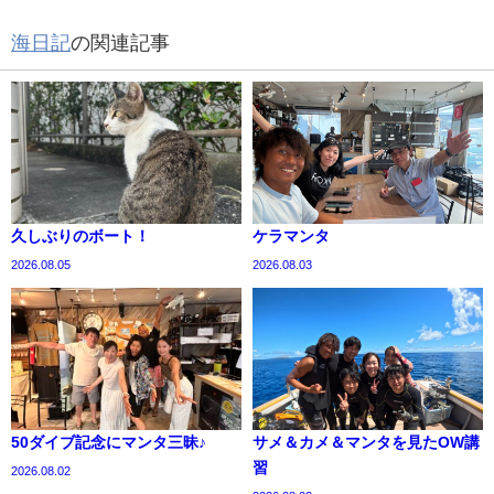
海日記
の関連記事
久しぶりのボート！
ケラマンタ
2026.08.05
2026.08.03
50ダイブ記念にマンタ三昧♪
サメ＆カメ＆マンタを見たOW講
習
2026.08.02