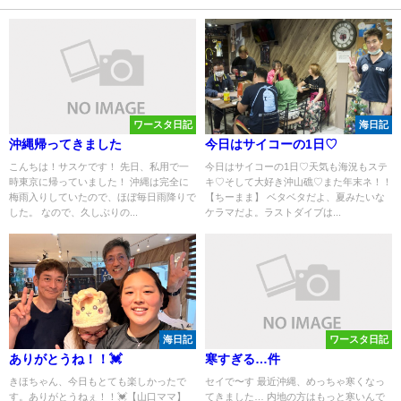
ワースタ日記
海日記
沖縄帰ってきました
今日はサイコーの1日♡
こんちは！サスケです！ 先日、私用で一
今日はサイコーの1日♡天気も海況もステ
時東京に帰っていました！ 沖縄は完全に
キ♡そして大好き沖山礁♡また年末ネ！！
梅雨入りしていたので、ほぼ毎日雨降りで
【ちーまま】 ベタベタだよ、夏みたいな
した。 なので、久しぶりの...
ケラマだよ。ラストダイブは...
海日記
ワースタ日記
ありがとうね！！💓
寒すぎる…件
きほちゃん、今日もとても楽しかったで
セイで〜す 最近沖縄、めっちゃ寒くなっ
す。ありがとうねぇ！！💓【山口ママ】
てきました… 内地の方はもっと寒いんで