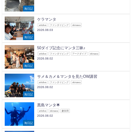
海日記
ケラマンタ
arkdive
ファンダイビング
okinawa
2026.08.03
海日記
50ダイブ記念にマンタ三昧♪
arkdive
ファンダイビング
アークダイブ
okinawa
2026.08.02
海日記
サメ＆カメ＆マンタを見たOW講習
arkdive
ファンダイビング
okinawa
2026.08.02
海日記
黒島マンタ🌟
arkdive
okinawa
慶良間
2026.08.02
海日記