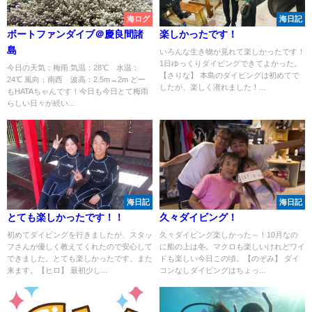
海ログ
海日記
ボートファンダイブ＠慶良間諸
楽しかったです！
島
いろんな生き物が見れて楽しかったです！
1日ゆっくりダイビングできてよかった。
今日の天気：梅雨 気温：28℃ 水温：
【さりな】 本島のダイビングは初めてで
24℃ 風向：南西 波高：2.5m→2m どー
したが、楽しく潜れました！...
もHATAちゃんです！今日も今日とて梅雨
らしい日々が続い...
海日記
海日記
とても楽しかったです！！
久々ダイビング！
初めてダイビングを行きましたが、スタッ
久々ダイビング楽しかった～！10月なの
フさんが優しく教えてくれたので安心して
に船の上は冬。マクロも楽しいけれどワイ
できました。とても楽しかったです。また
ドも楽しい今日この頃。【のぞみ】 ダイ
来ます。【ヒロ】 最初少し...
コンなしダイビングはちょっ...