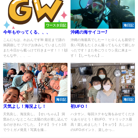
ワースタ日記
海日記
今年もやってくる、、、
沖縄の海サイコー⤴
こんにちは、れおんです🌺 最近まで謎の
沖縄の海最高でしたー！ヒロくんも親切で
体調崩しで ブログお休みしていました🙇‍♂️
良い写真もたくさん撮ってもらえて嬉しか
また今日から載っけて行きまーす！！！🙌
ったです！また冬にウミウシ見に来まー
そんな中、、、 ...
す！【しーちゃん】...
海日記
海日記
天気よし！海況よし！
初UFO！
天気良し、海況良し。【せいちゃん】 洞
ハタサン、毎回ステキな海をみせてくださ
窟みたいなところに太陽の光が差し込んで
りありがとう！初UFO、マトリックス最
るのがきれいでした。【ナオ】 ライト1本
高！楽しめました！【キョウ】 久しぶり
でウミガメ発見！写真を撮...
のUFOポイント、楽しかっ...