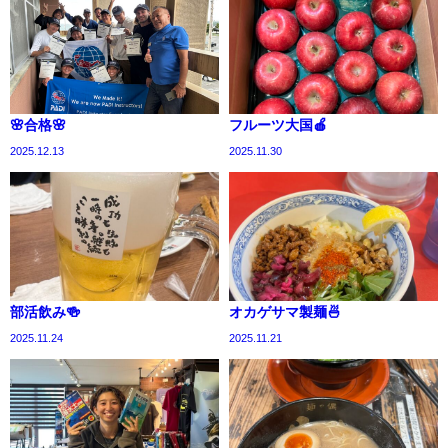
🌸合格🌸
フルーツ大国🍎
2025.12.13
2025.11.30
部活飲み🍻
オカゲサマ製麺🍜
2025.11.24
2025.11.21