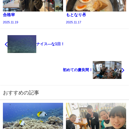
合格🌸
もとなり🍜
2025.11.19
2025.11.17
ナイス―な1日！
初めての慶良間！
おすすめの記事