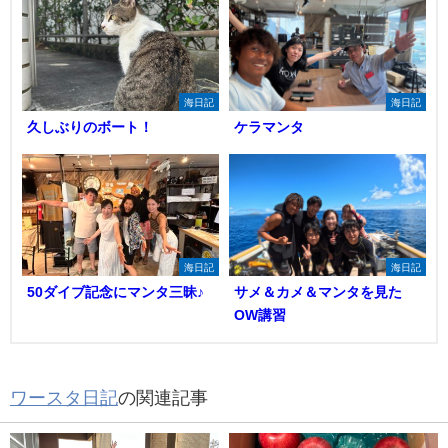
海日記
海日記
久しぶりのボート！
ケラマンタ
海日記
海日記
50ダイブ記念にマンタ三昧♪
サメ＆カメ＆マンタを見た
OW講習
ワースタ日記
の関連記事