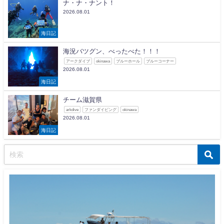
ナ・ナ・ナント！
2026.08.01
海日記
海況バツグン、べったべた！！！
アークダイブ
okinawa
ブルーホール
ブルーコーナー
2026.08.01
海日記
チーム滋賀県
arkdive
ファンダイビング
okinawa
2026.08.01
海日記