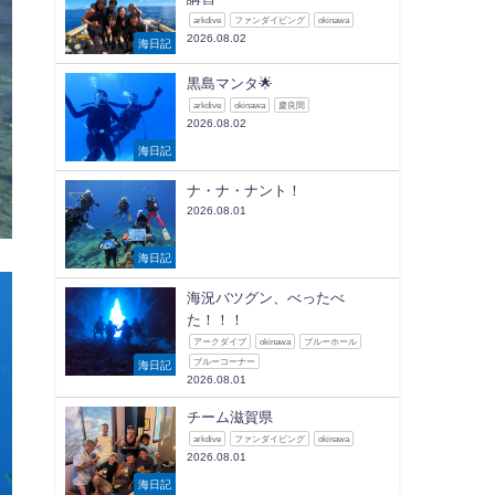
arkdive
ファンダイビング
okinawa
2026.08.02
海日記
黒島マンタ🌟
arkdive
okinawa
慶良間
2026.08.02
海日記
ナ・ナ・ナント！
2026.08.01
海日記
海況バツグン、べったべ
た！！！
アークダイブ
okinawa
ブルーホール
ブルーコーナー
海日記
2026.08.01
チーム滋賀県
arkdive
ファンダイビング
okinawa
2026.08.01
海日記