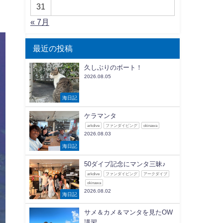
31
« 7月
最近の投稿
久しぶりのボート！
2026.08.05
海日記
ケラマンタ
arkdive
ファンダイビング
okinawa
2026.08.03
海日記
50ダイブ記念にマンタ三昧♪
arkdive
ファンダイビング
アークダイブ
okinawa
2026.08.02
海日記
サメ＆カメ＆マンタを見たOW
講習