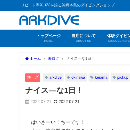
リピート率91.6%を誇る沖縄本島のダイビングショップ
トップページ
当店について
体験ダイビ
HOME
ABOUT US
DISCOVER DIV
ホーム
海ログ
ナイス―な1日！
海ログ
arkdive
okinawa
kerama
pickup
ナイス―な1日！
2022.07.21
2022.07.21
はいさーい！ちーです！