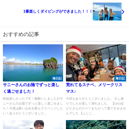
1番楽しくダイビングができました！！！
おすすめの記事
海日記
海日記
サニーさんのお陰でずっと楽し
荒れてるスナベ、メリークリス
く過ごせました！
マス♪
終始楽しかったです！船酔いしましたがサ
今回もありがとうございました。 久し振
ニーさんのお陰でずっと楽しく過ごせまし
りでしたが楽しく潜れました。 【Licca】
た！今度は酔い止めを飲んでリベンジした
ビビさんのスーツまちがって着てすみませ
い！ありがとうございました...
んでした 【ふじこ...