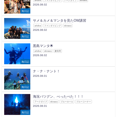
arkdive
ファンダイビング
アークダイブ
okinawa
2026.08.02
海日記
サメ＆カメ＆マンタを見たOW講習
arkdive
ファンダイビング
okinawa
2026.08.02
海日記
黒島マンタ🌟
arkdive
okinawa
慶良間
2026.08.02
海日記
ナ・ナ・ナント！
2026.08.01
海日記
海況バツグン、べったべた！！！
アークダイブ
okinawa
ブルーホール
ブルーコーナー
2026.08.01
海日記