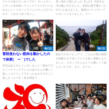
ワースタ生のズッキーです！ やっとやっ
良い流れで楽しかった【たか】 大好きな
とやっとIE合格してインストラクターにな
沖山礁に行けました。前回お留守番だった
れました！スタートラインにやっと立てた
GTにも会えました。最高のバースデープ
ので、これから色々学ぶこ...
レゼントになりました。マー...
海日記
海日記
普段使わない筋肉を動かしたの
初めてのダイビングで、こちらの青の洞窟
を体験させて頂いてとても良い体験になり
で体変(´ー｀)でした
ました。スタッフさんもとても優しくて楽
本日はありがとうございました！初めての
しかったです。また、ダイビ...
スノーケリングでしたがあやさんが優しく
楽しくガイドして下さったおかげですごく
楽しかったです！魚を間近で...