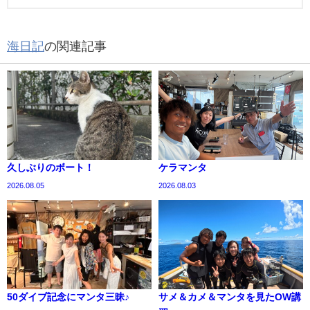
海日記
の関連記事
久しぶりのボート！
ケラマンタ
2026.08.05
2026.08.03
50ダイブ記念にマンタ三昧♪
サメ＆カメ＆マンタを見たOW講