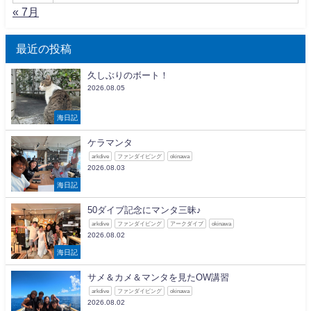
« 7月
最近の投稿
久しぶりのボート！
2026.08.05
海日記
ケラマンタ
arkdive
ファンダイビング
okinawa
2026.08.03
海日記
50ダイブ記念にマンタ三昧♪
arkdive
ファンダイビング
アークダイブ
okinawa
2026.08.02
海日記
サメ＆カメ＆マンタを見たOW講習
arkdive
ファンダイビング
okinawa
2026.08.02