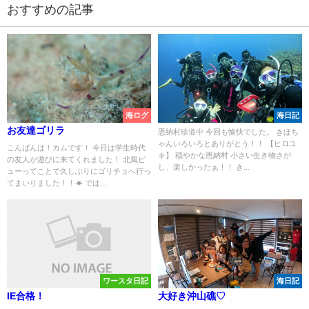
おすすめの記事
海ログ
海日記
お友達ゴリラ
恩納村珍道中 今回も愉快でした。 きほち
ゃんいろいろとありがとう！！ 【ヒロユ
こんばんは！カムです！ 今日は学生時代
キ】 穏やかな恩納村 小さい生き物さが
の友人が遊びに来てくれました！ 北風ビ
し、楽しかったぁ！！ き...
ューってことで久しぶりにゴリチョへ行っ
てまいりました！！☀ では...
ワースタ日記
海日記
IE合格！
大好き沖山礁♡