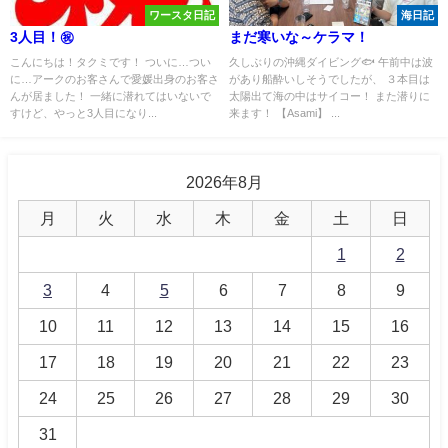
ワースタ日記
海日記
3人目！㊗️
まだ寒いな～ケラマ！
こんにちは！タクミです！ ついに…つい
久しぶりの沖縄ダイビング🐟 午前中は波
に…アークのお客さんで愛媛出身のお客さ
があり船酔いしそうでしたが、 ３本目は
んが居ました！ 一緒に潜れてはいないで
太陽出て海の中はサイコー！ また潜りに
すけど、やっと3人目になり...
来ます！ 【Asami】 ...
2026年8月
月
火
水
木
金
土
日
1
2
3
4
5
6
7
8
9
10
11
12
13
14
15
16
17
18
19
20
21
22
23
24
25
26
27
28
29
30
31