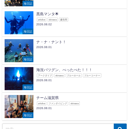
海日記
黒島マンタ🌟
arkdive
okinawa
慶良間
2026.08.02
海日記
ナ・ナ・ナント！
2026.08.01
海日記
海況バツグン、べったべた！！！
アークダイブ
okinawa
ブルーホール
ブルーコーナー
2026.08.01
海日記
チーム滋賀県
arkdive
ファンダイビング
okinawa
2026.08.01
海日記