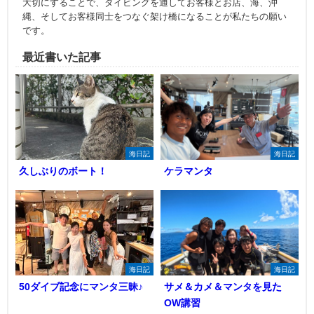
大切にすることで、ダイビングを通してお客様とお店、海、沖
縄、そしてお客様同士をつなぐ架け橋になることが私たちの願い
です。
最近書いた記事
海日記
海日記
久しぶりのボート！
ケラマンタ
海日記
海日記
50ダイブ記念にマンタ三昧♪
サメ＆カメ＆マンタを見た
OW講習