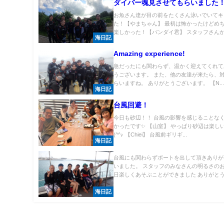
ダイバー魂見させてもらいました
お魚さん達が目の前をたくさん泳いでいてキ
た！【やまちゃん】 最初は怖かったけどめ
楽しかった！【バンダイ君】 スタッフさんが.
海日記
Amazing experience!
急だったにも関わらず、温かく迎えてくれて
うございます。 また、他の友達が来たら、
らいますね。 ありがとうございます。 【N..
海日記
台風回避！
今日も砂辺！！ 台風の影響を感じることなく
かったです✨ 【山室】 やっぱり砂辺は楽し
(^^♪ 【Chiei】 台風前ギリギ...
海日記
台風にも関わらずボートを出して頂きありが
いました。 スタッフのみなさんの明るさの
日楽しくあそぶことができました ありがとう.
海日記