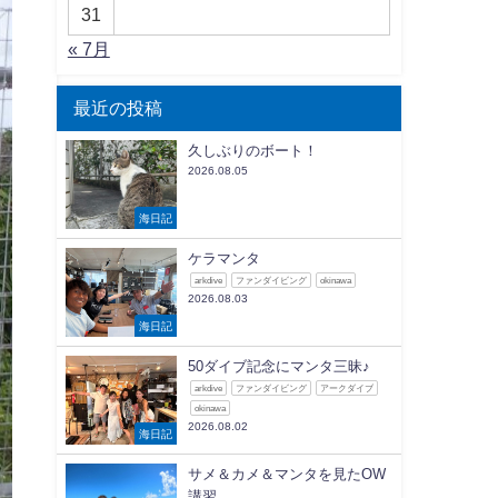
31
« 7月
最近の投稿
久しぶりのボート！
2026.08.05
海日記
ケラマンタ
arkdive
ファンダイビング
okinawa
2026.08.03
海日記
50ダイブ記念にマンタ三昧♪
arkdive
ファンダイビング
アークダイブ
okinawa
2026.08.02
海日記
サメ＆カメ＆マンタを見たOW
講習