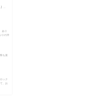
...
、あり
ぶりの沖
炎祭も楽
ンロック
いて、お