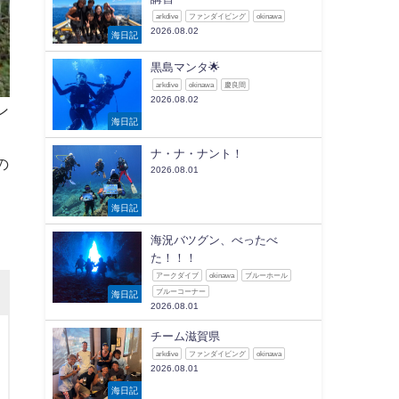
arkdive
ファンダイビング
okinawa
2026.08.02
海日記
黒島マンタ🌟
arkdive
okinawa
慶良間
2026.08.02
ン
海日記
ナ・ナ・ナント！
の
2026.08.01
海日記
海況バツグン、べったべ
た！！！
アークダイブ
okinawa
ブルーホール
ブルーコーナー
海日記
2026.08.01
チーム滋賀県
arkdive
ファンダイビング
okinawa
2026.08.01
海日記