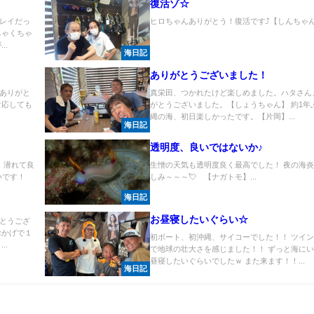
！
復活ゾ☆
レイだっ
ヒロちゃんありがとう！復活です⤴【しんちゃん】
ちゃくちゃ
..
海日記
ありがとうございました！
ありがと
真栄田、つかれたけど楽しめました。ハタさん
対応しても
がとうございました。【しょうちゃん】 約1年
.
縄の海、初日楽しかったです。【片岡】...
海日記
透明度、良いではないか♪
 潜れて良
生憎の天気も透明度良く最高でした！ 夜の海
いです！
しみ～～～💘 【ナガトモ】...
海日記
お昼寝したいぐらい☆
とうござ
おかげで１
初ボート、初沖縄、サイコーでした！！ ツイ
..
で地球の壮大さを感じました！！ ずっと海に
昼寝したいぐらいでしたｗ また来ます！！...
海日記