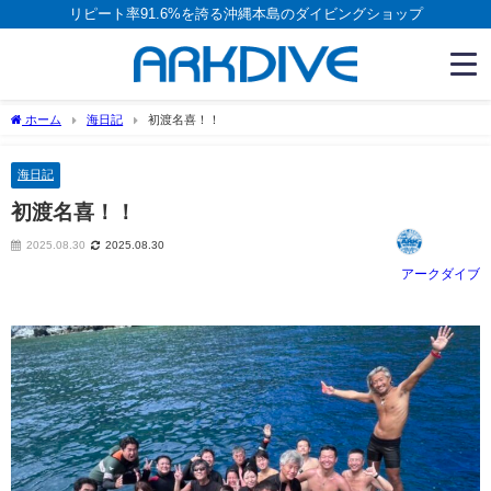
リピート率91.6%を誇る沖縄本島のダイビングショップ
ホーム
海日記
初渡名喜！！
海日記
初渡名喜！！
2025.08.30
2025.08.30
アークダイブ