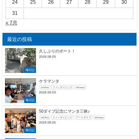
24
25
26
27
28
29
30
31
« 7月
最近の投稿
久しぶりのボート！
2026.08.05
海日記
ケラマンタ
arkdive
ファンダイビング
okinawa
2026.08.03
海日記
50ダイブ記念にマンタ三昧♪
arkdive
ファンダイビング
アークダイブ
okinawa
2026.08.02
海日記