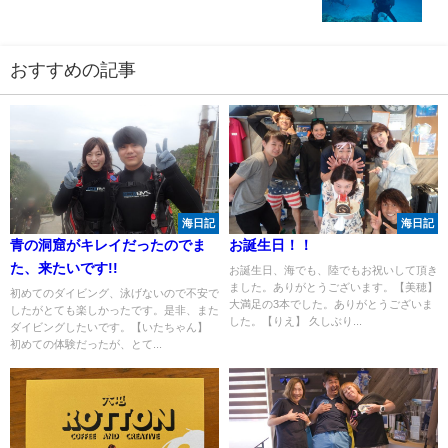
おすすめの記事
海日記
海日記
青の洞窟がキレイだったのでま
お誕生日！！
た、来たいです!!
お誕生日、海でも、陸でもお祝いして頂き
ました。ありがとうございます。【美穂】
初めてのダイビング、泳げないので不安で
大満足の3本でした。ありがとうございま
したがとても楽しかったです。是非、また
した。【りえ】 久しぶり...
ダイビングしたいです。【いたちゃん】
初めての体験だったが、とて...