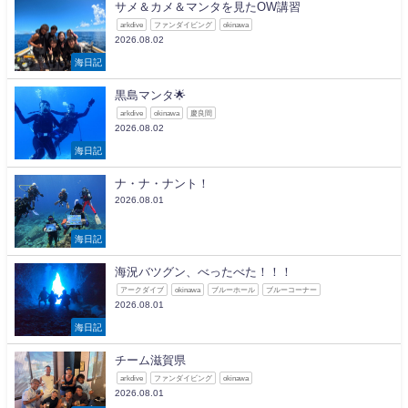
サメ＆カメ＆マンタを見たOW講習
arkdive
ファンダイビング
okinawa
2026.08.02
海日記
黒島マンタ🌟
arkdive
okinawa
慶良間
2026.08.02
海日記
ナ・ナ・ナント！
2026.08.01
海日記
海況バツグン、べったべた！！！
アークダイブ
okinawa
ブルーホール
ブルーコーナー
2026.08.01
海日記
チーム滋賀県
arkdive
ファンダイビング
okinawa
2026.08.01