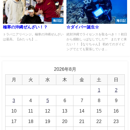
海日記
海日記
極寒の沖縄ぜんざい！？
☆ダイバー誕生☆
トラパニアリベンジ。極寒の沖縄ぜんざい
絶対沖縄でライセンスを取るべき！！初日
は最高。【みたっち】...
から感動しっぱなしでした^^ またすぐ来
たい！！【なりちゃん】 初めてのダイビ
ングでとても緊張していま...
2026年8月
月
火
水
木
金
土
日
1
2
3
4
5
6
7
8
9
10
11
12
13
14
15
16
17
18
19
20
21
22
23