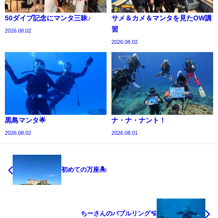
50ダイブ記念にマンタ三昧♪
サメ＆カメ＆マンタを見たOW講
習
2026.08.02
2026.08.02
黒島マンタ🌟
ナ・ナ・ナント！
2026.08.02
2026.08.01
初めての万座🏝️
ちーさんのバブルリング🫧