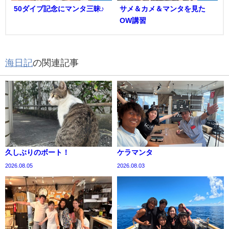
50ダイブ記念にマンタ三昧♪
サメ＆カメ＆マンタを見た
OW講習
海日記
の関連記事
久しぶりのボート！
ケラマンタ
2026.08.05
2026.08.03