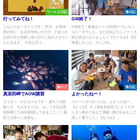
ワースタ日記
海日記
行ってみてね！
GW終了！
こんにちは！タクミです！ 昨日、お昼休
GW終了！最後はシャコ貝(笑)ベラにわっ
憩の時に「お店OPENしたので」と近くの
らた一日でした。また次回よろしくー！大
お店の方が挨拶に来たのでご紹介させてい
変お世話になりました♡【ちーまま】 3日
ただきます。 六屯と言う...
間楽しかった。サンゴめ...
海ログ
海日記
真栄田岬でAOW講習
よかったねー！
どうもー、けんちゃんです～ 超久々の投
スレートみつかったね。よかったねー。
稿っす、すみませーん(´;ω;｀) 今日は真
【とっち】 久々渡名喜最高でした！ナポ
栄田岬にてAOW講習してきました！！ 最
レオン初めて会えて感動✨飛び込みもして
近では徐々に水温も...
楽しい夏でした！【なつみ】 ...