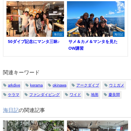
海日記
海日記
50ダイブ記念にマンタ三昧♪
サメ＆カメ＆マンタを見た
OW講習
関連キーワード
arkdive
kerama
okinawa
アークダイブ
ウミガメ
ケラマ
ファンダイビング
ワイド
地形
慶良間
海日記
の関連記事