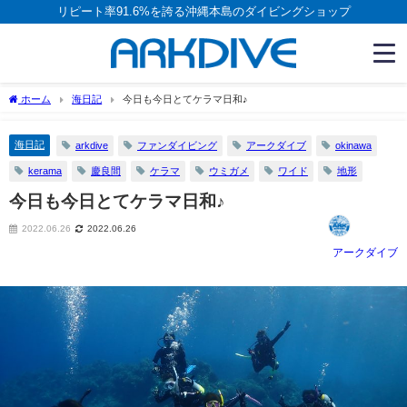
リピート率91.6%を誇る沖縄本島のダイビングショップ
ホーム
海日記
今日も今日とてケラマ日和♪
海日記
arkdive
ファンダイビング
アークダイブ
okinawa
kerama
慶良間
ケラマ
ウミガメ
ワイド
地形
今日も今日とてケラマ日和♪
2022.06.26
2022.06.26
アークダイブ