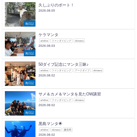
久しぶりのボート！
2026.08.05
海日記
ケラマンタ
arkdive
ファンダイビング
okinawa
2026.08.03
海日記
50ダイブ記念にマンタ三昧♪
arkdive
ファンダイビング
アークダイブ
okinawa
2026.08.02
海日記
サメ＆カメ＆マンタを見たOW講習
arkdive
ファンダイビング
okinawa
2026.08.02
海日記
黒島マンタ🌟
arkdive
okinawa
慶良間
2026.08.02