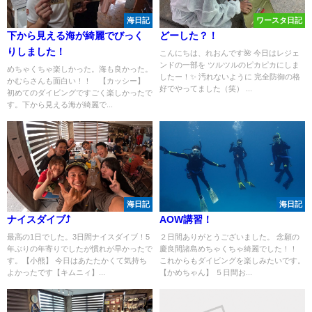
海日記
ワースタ日記
下から見える海が綺麗でびっく
どーした？！
りしました！
こんにちは、れおんです🌺 今日はレジェ
ンドの一部を ツルツルのピカピカにしま
めちゃくちゃ楽しかった。海も良かった。
したー！✨ 汚れないように 完全防御の格
かむらさんも面白い！！ 【カッシー】
好でやってました（笑） ...
初めてのダイビングですごく楽しかったで
す。下から見える海が綺麗で...
海日記
海日記
ナイスダイブ⤴
AOW講習！
最高の1日でした。3日間ナイスダイブ！5
２日間ありがとうございました。 念願の
年ぶりの年寄りでしたが慣れが早かったで
慶良間諸島めちゃくちゃ綺麗でした！！
す。【小熊】 今日はあたたかくて気持ち
これからもダイビングを楽しみたいです。
よかったです【キムニィ】...
【かめちゃん】 ５日間お...