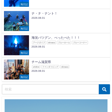
海日記
ナ・ナ・ナント！
2026.08.01
海日記
海況バツグン、べったべた！！！
アークダイブ
okinawa
ブルーホール
ブルーコーナー
2026.08.01
海日記
チーム滋賀県
arkdive
ファンダイビング
okinawa
2026.08.01
海日記