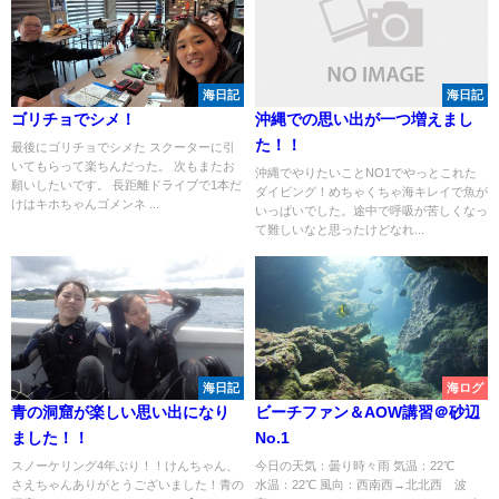
海日記
海日記
ゴリチョでシメ！
沖縄での思い出が一つ増えまし
た！！
最後にゴリチョでシメた スクーターに引
いてもらって楽ちんだった。 次もまたお
沖縄でやりたいことNO1でやっとこれた
願いしたいです。 長距離ドライブで1本だ
ダイビング！めちゃくちゃ海キレイで魚が
けはキホちゃんゴメンネ ...
いっぱいでした。途中で呼吸が苦しくなっ
て難しいなと思ったけどなれ...
海日記
海ログ
青の洞窟が楽しい思い出になり
ビーチファン＆AOW講習＠砂辺
ました！！
No.1
スノーケリング4年ぶり！！けんちゃん、
今日の天気：曇り時々雨 気温：22℃
さえちゃんありがとうございました！青の
水温：22℃ 風向：西南西→北北西 波