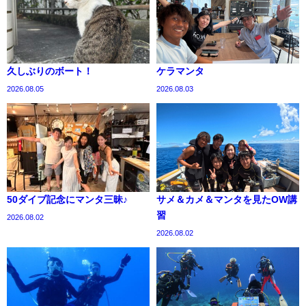
久しぶりのボート！
ケラマンタ
2026.08.05
2026.08.03
50ダイブ記念にマンタ三昧♪
サメ＆カメ＆マンタを見たOW講
習
2026.08.02
2026.08.02