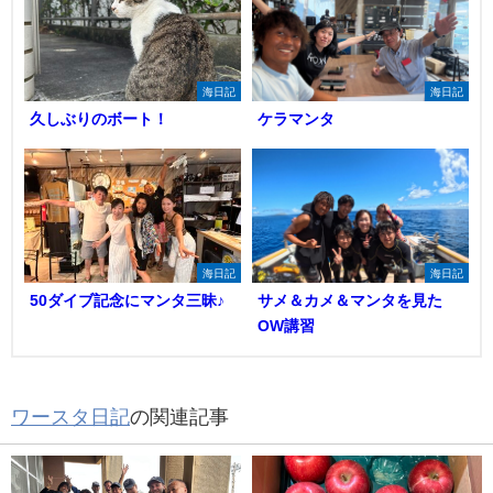
海日記
海日記
久しぶりのボート！
ケラマンタ
海日記
海日記
50ダイブ記念にマンタ三昧♪
サメ＆カメ＆マンタを見た
OW講習
ワースタ日記
の関連記事