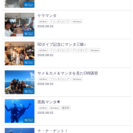
海日記
ケラマンタ
arkdive
ファンダイビング
okinawa
2026.08.03
海日記
50ダイブ記念にマンタ三昧♪
arkdive
ファンダイビング
アークダイブ
okinawa
2026.08.02
海日記
サメ＆カメ＆マンタを見たOW講習
arkdive
ファンダイビング
okinawa
2026.08.02
海日記
黒島マンタ🌟
arkdive
okinawa
慶良間
2026.08.02
海日記
ナ・ナ・ナント！