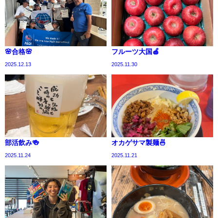
🌸合格🌸
フルーツ大国🍎
2025.12.13
2025.11.30
部活飲み🍻
オカゲサマ製麺🍜
2025.11.24
2025.11.21