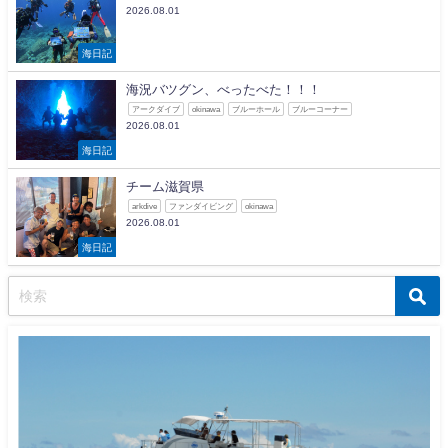
2026.08.01
海日記
海況バツグン、べったべた！！！
アークダイブ
okinawa
ブルーホール
ブルーコーナー
2026.08.01
海日記
チーム滋賀県
arkdive
ファンダイビング
okinawa
2026.08.01
海日記