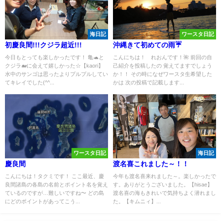
海日記
ワースタ日記
初慶良間!!!クジラ超近!!!
沖縄きて初めての雨☔️
今日もとっても楽しかったです！ 亀🐢と
こんにちは！ れおんです！🌺 前回の自
クジラ🐋に会えて嬉しかった☆【kaori】
己紹介を投稿したの 覚えてますでしょう
水中のサンゴは思ったよりプルプルしてい
か！！ その時になぜワースタ生希望した
てキレイでした(^^...
かは 次の投稿で記載します...
ワースタ日記
海日記
慶良間
渡名喜これました～！！
こんにちは！タクミです！ ここ最近、慶
今年も渡名喜来れました～。楽しかったで
良間諸島の各島の名前とポイント名を覚え
す。ありがとうございました。【hisae】
ているのですが…難しいですね〜 どの島
渡名喜の海もきれいで気持ちよく潜れまし
にどのポイントがあってこう...
た。【キムニィ】...