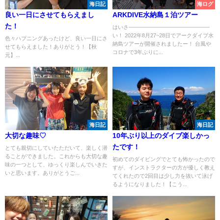
海日記
海ログ
良い一日にさせてもらえまし
ARKDIVE水納島１泊ツアー
た！
はいさ―――――――――――――――
い！ 2022年8月27~28日でアークダイブ水
色々ハプニングあったけど、良い一日にさ
納島ツアーが開催されましたー！ 台風や
せてもらえました！ありがとう！【秋
コロナで3年ぶりに...
元】...
海日記
海日記
大切な趣味♡
10年ぶり以上のダイブ楽しかっ
たです！
とても親切にしていたただいて、楽しく潜
ることができました。これからも大切な趣
初めてのダイビングでとても怖かったので
味の一つとして、ゆっくり楽しんでいきた
すが、インストラクターの方が優しく教え
いと思います。ありがとうご...
てくれたので2回目は少し力を抜いて泳げ
るようになりました！【こう...