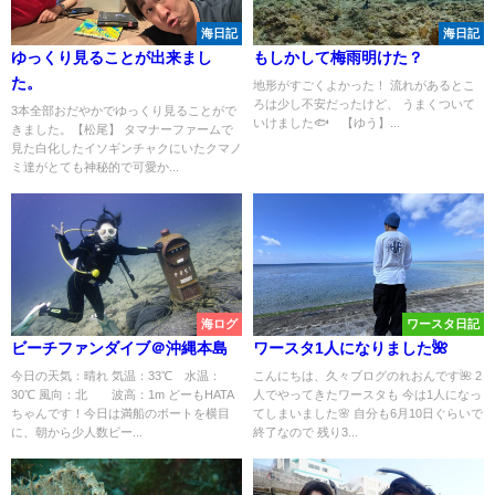
海日記
海日記
ゆっくり見ることが出来まし
もしかして梅雨明けた？
た。
地形がすごくよかった！ 流れがあるとこ
ろは少し不安だったけど、 うまくついて
3本全部おだやかでゆっくり見ることがで
いけました🐟 【ゆう】...
きました。【松尾】 タマナーファームで
見た白化したイソギンチャクにいたクマノ
ミ達がとても神秘的で可愛か...
海ログ
ワースタ日記
ビーチファンダイブ＠沖縄本島
ワースタ1人になりました🌺
今日の天気：晴れ 気温：33℃ 水温：
こんにちは、久々ブログのれおんです🌺 2
30℃ 風向：北 波高：1m どーもHATA
人でやってきたワースタも 今は1人になっ
ちゃんです！今日は満船のボートを横目
てしまいました🌸 自分も6月10日ぐらいで
に、朝から少人数ビー...
終了なので 残り3...