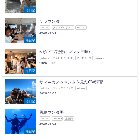
海日記
ケラマンタ
arkdive
ファンダイビング
okinawa
2026.08.03
海日記
50ダイブ記念にマンタ三昧♪
arkdive
ファンダイビング
アークダイブ
okinawa
2026.08.02
海日記
サメ＆カメ＆マンタを見たOW講習
arkdive
ファンダイビング
okinawa
2026.08.02
海日記
黒島マンタ🌟
arkdive
okinawa
慶良間
2026.08.02
海日記