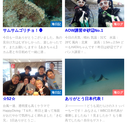
海日記
海ログ
サムサムゴリチョ！🦍
AOW講習＠砂辺No.1
今日も一日ありがとうございました。魚の
今日の天気：晴れ 気温：31℃ 水温：
見分け方はむずかしかった、楽しかったで
28℃ 風向：北東 波高：1.5m→2.5m ど
す。またお願いします☆【あきちゃん】
ーもHATAちゃんです！昨日は砂辺でアド
カム君と今日初めて一緒に潜...
バンス講習！...
海日記
海ログ
☆52☆
ありがとう日本代表！
台風一過、透明度も高くケラマで
ヌ―――――！どうも泥だらけのストッパ
HappyDiving「T＆R」 昨日と違って海面
ーちーです！ みなさん！WBC日本代表が
がおだやかで気持ちよく潜れました「きむ
優勝しましたね！！見ましたか？ もう最
兄」 1日ありがとうご...
高でしたね！自分もゲスト...