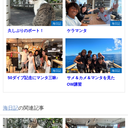
海日記
海日記
久しぶりのボート！
ケラマンタ
海日記
海日記
50ダイブ記念にマンタ三昧♪
サメ＆カメ＆マンタを見た
OW講習
海日記
の関連記事