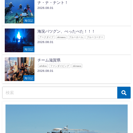
ナ・ナ・ナント！
2026.08.01
海日記
海況バツグン、べったべた！！！
アークダイブ
okinawa
ブルーホール
ブルーコーナー
2026.08.01
海日記
チーム滋賀県
arkdive
ファンダイビング
okinawa
2026.08.01
海日記