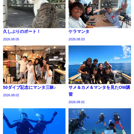
久しぶりのボート！
ケラマンタ
2026.08.05
2026.08.03
50ダイブ記念にマンタ三昧♪
サメ＆カメ＆マンタを見たOW講
習
2026.08.02
2026.08.02