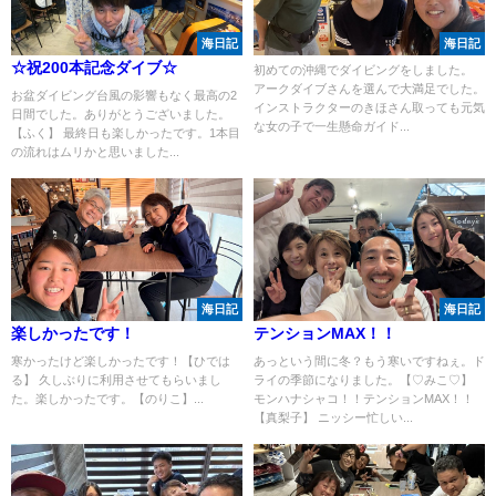
海日記
海日記
☆祝200本記念ダイブ☆
初めての沖縄でダイビングをしました。
アークダイブさんを選んで大満足でした。
お盆ダイビング台風の影響もなく最高の2
インストラクターのきほさん取っても元気
日間でした。ありがとうございました。
な女の子で一生懸命ガイド...
【ふく】 最終日も楽しかったです。1本目
の流れはムリかと思いました...
海日記
海日記
楽しかったです！
テンションMAX！！
寒かったけど楽しかったです！【ひでは
あっという間に冬？もう寒いですねぇ。ド
る】 久しぶりに利用させてもらいまし
ライの季節になりました。【♡みこ♡】
た。楽しかったです。【のりこ】...
モンハナシャコ！！テンションMAX！！
【真梨子】 ニッシー忙しい...