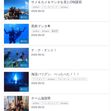
サメ＆カメ＆マンタを見たOW講習
arkdive
ファンダイビング
okinawa
2026.08.02
海日記
黒島マンタ🌟
arkdive
okinawa
慶良間
2026.08.02
海日記
ナ・ナ・ナント！
2026.08.01
海日記
海況バツグン、べったべた！！！
アークダイブ
okinawa
ブルーホール
ブルーコーナー
2026.08.01
海日記
チーム滋賀県
arkdive
ファンダイビング
okinawa
2026.08.01