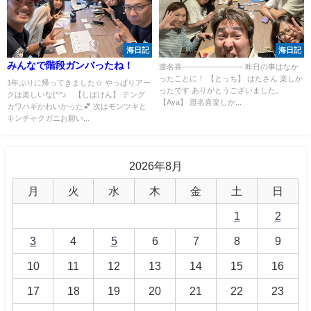
海日記
海日記
みんなで階段ガンバったね！
渡名喜―――――――― 昨日の事はなか
ったことに！ 【とっち】 はたさん 楽しか
1年ぶりに帰ってきました☆ やっぱりアー
ったです ありがとうございました。
クは楽しいな(^^♪ 【しばけん】 テング
【Aya】 渡名喜楽しか...
カワハギかわいかった💕 次はモンツキと
キンチャクガニお願い...
2026年8月
月
火
水
木
金
土
日
1
2
3
4
5
6
7
8
9
10
11
12
13
14
15
16
17
18
19
20
21
22
23