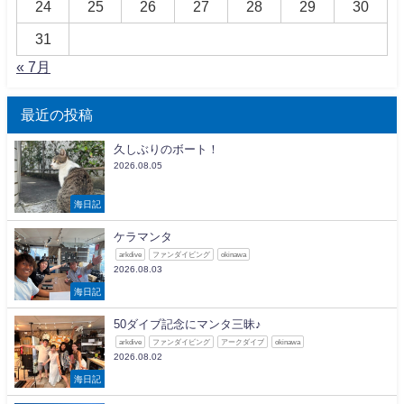
24
25
26
27
28
29
30
31
« 7月
最近の投稿
久しぶりのボート！
2026.08.05
海日記
ケラマンタ
arkdive
ファンダイビング
okinawa
2026.08.03
海日記
50ダイブ記念にマンタ三昧♪
arkdive
ファンダイビング
アークダイブ
okinawa
2026.08.02
海日記