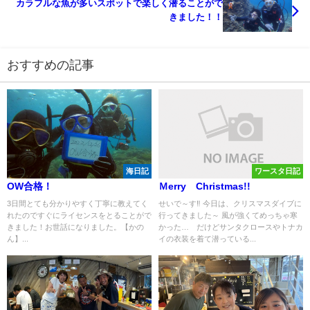
カラフルな魚が多いスポットで楽しく潜ることがで
きました！！
おすすめの記事
海日記
ワースタ日記
OW合格！
Ｍerry Christmas!!
3日間とても分かりやすく丁寧に教えてく
せいで～す‼ 今日は、クリスマスダイブに
れたのですぐにライセンスをとることがで
行ってきました～ 風が強くてめっちゃ寒
きました！お世話になりました。【かの
かった… だけどサンタクロースやトナカ
ん】...
イの衣装を着て潜っている...