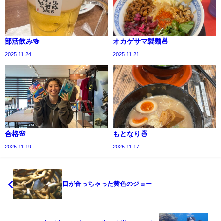
部活飲み🍻
オカゲサマ製麺🍜
2025.11.24
2025.11.21
合格🌸
もとなり🍜
2025.11.19
2025.11.17
目が合っちゃった黄色のジョー