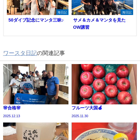
海日記
海日記
50ダイブ記念にマンタ三昧♪
サメ＆カメ＆マンタを見た
OW講習
ワースタ日記
の関連記事
🌸合格🌸
フルーツ大国🍎
2025.12.13
2025.11.30