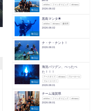
arkdive
ファンダイビング
okinawa
2026.08.02
海日記
黒島マンタ🌟
arkdive
okinawa
慶良間
2026.08.02
海日記
ナ・ナ・ナント！
2026.08.01
海日記
海況バツグン、べったべ
た！！！
アークダイブ
okinawa
ブルーホール
ブルーコーナー
海日記
2026.08.01
チーム滋賀県
arkdive
ファンダイビング
okinawa
2026.08.01
海日記