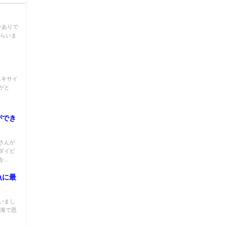
ーありで
もらいま
エキサイ
がと
ができ
さんが
ダイビ
..
魚に最
いまし
い海で思