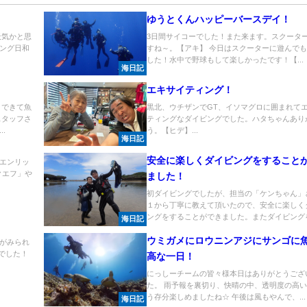
ゆうとくんハッピーバースデイ！
天気かと思
3日間サイコーでした！また来ます。スクータ
ング日和
すね～。【アキ】 今日はスクーターに遊んで
した！水中で野球もして楽しかったです！【...
海日記
エキサイティング！
りできて魚
黒北、ウチザンでGT、イソマグロに囲まれて
スタッフさ
ティングなダイビングでした。ハタちゃんあり
.
う。【ヒデ】...
海日記
安全に楽しくダイビングをすること
エンリッ
「クエフ」や
ました！
初ダイビングでしたが、担当の「ケンちゃん」
１から丁寧に教えて頂いたので、安全に楽しく
ングをすることができました。またダイビングを.
海日記
ウミガメにロウニンアジにサンゴに
がみられ
イでした！
高な一日！
にっしーチームの皆々様本日はありがとうござ
た。 雨予報を裏切り、快晴の中、透明度の高
う存分楽しめましたね☆ 午後は風もやんで、...
海日記