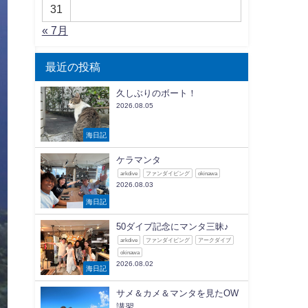
31
« 7月
最近の投稿
久しぶりのボート！
2026.08.05
海日記
ケラマンタ
arkdive
ファンダイビング
okinawa
2026.08.03
海日記
50ダイブ記念にマンタ三昧♪
arkdive
ファンダイビング
アークダイブ
okinawa
2026.08.02
海日記
サメ＆カメ＆マンタを見たOW
講習