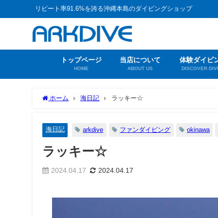
リピート率91.6%を誇る沖縄本島のダイビングショップ
トップページ
当店について
体験ダイビ
HOME
ABOUT US
DISCOVER DIV
ホーム
海日記
ラッキー☆
海日記
arkdive
ファンダイビング
okinawa
ラッキー☆
2024.04.17
2024.04.17