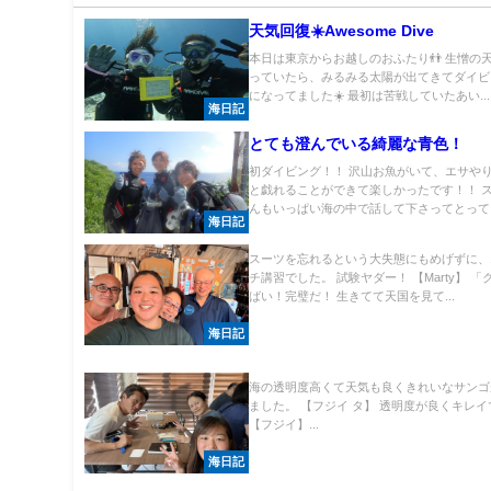
天気回復☀️Awesome Dive
本日は東京からお越しのおふたり👬 生憎の
っていたら、みるみる太陽が出てきてダイビ
になってました☀️ 最初は苦戦していたあい...
海日記
とても澄んでいる綺麗な青色！
初ダイビング！！ 沢山お魚がいて、エサや
と戯れることができて楽しかったです！！ 
んもいっぱい海の中で話して下さってとって..
海日記
スーツを忘れるという大失態にもめげずに、
チ講習でした。 試験ヤダー！ 【Marty】 
ばい！完璧だ！ 生きてて天国を見て...
海日記
海の透明度高くて天気も良くきれいなサンゴ
ました。 【フジイ タ】 透明度が良くキレ
【フジイ】...
海日記