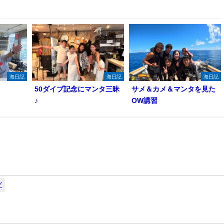
海日記
海日記
海日記
50ダイブ記念にマンタ三昧
サメ＆カメ＆マンタを見た
♪
OW講習
グ