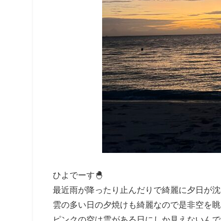
ひよでーす🐣
最近雨が降ったり止んだりで綺麗に夕日が沈む
雲の多い日の夕焼けも綺麗なので是非空を眺
ピンクの空は雲がある日にしか見えないんで