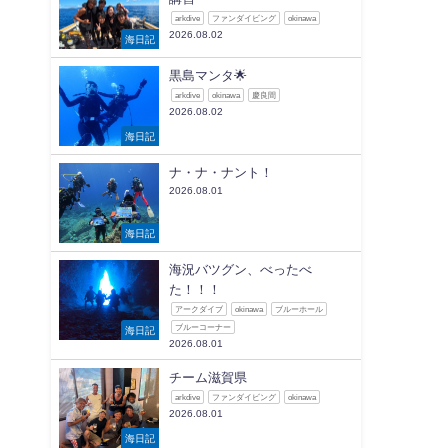
arkdive
ファンダイビング
okinawa
2026.08.02
海日記
黒島マンタ🌟
arkdive
okinawa
慶良間
2026.08.02
海日記
ナ・ナ・ナント！
2026.08.01
海日記
海況バツグン、べったべ
た！！！
アークダイブ
okinawa
ブルーホール
ブルーコーナー
海日記
2026.08.01
チーム滋賀県
arkdive
ファンダイビング
okinawa
2026.08.01
海日記