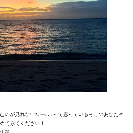
のが見れないなー､､､って思っているそこのあなた🫵
めてみてください！
す🩷