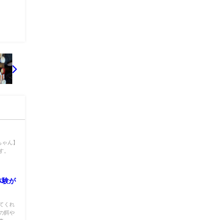
ちゃん】
す。
体験が
てくれ
の餌や