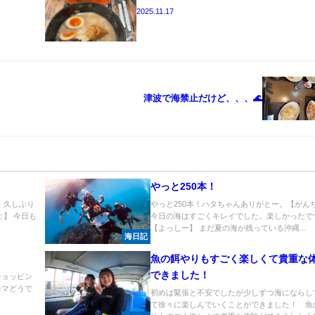
2025.11.17
津波で海禁止だけど、、、🌊
やっと250本！
 久しぶり
やっと250本！ハタちゃんありがとー。【がん
よ】 今日も
今日の海はすごくキレイでした。楽しかったで
【よっしー】 まだ夏の海が残っている沖縄...
海日記
魚の餌やりもすごく楽しくて貴重な
できました！
ショッピン
ーマどうで
初めは緊張と不安でしたが少しずつ海にならし
.
て徐々に楽しんでいくことができました！ 魚