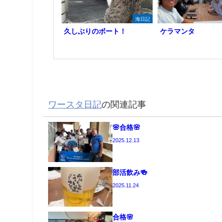
海日記
久しぶりのボート！
ケラマンタ
ワースタ日記
の関連記事
🌸合格🌸
2025.12.13
部活飲み🍻
2025.11.24
合格🌸