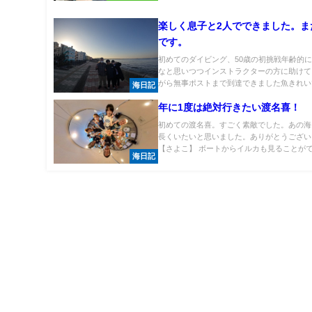
楽しく息子と2人でできました。ま
です。
初めてのダイビング、50歳の初挑戦年齢的
なと思いつつインストラクターの方に助けて
がら無事ポストまで到達できました魚きれいで.
海日記
年に1度は絶対行きたい渡名喜！
初めての渡名喜。すごく素敵でした。あの海
長くいたいと思いました。ありがとうござい
【さよこ】 ボートからイルカも見ることができ
海日記