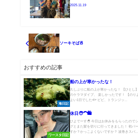
2025.11.19
ソーキそば🍜
おすすめの記事
船の上が寒かったな！
久しぶりに船の上が寒かったな！ 【ひとし】
のケラマダイブ、 楽しかったです！ 【のり
よい1日でした🐟 ビビ、トランジッ...
海日記
休日🧑‍🦱🛍️
ひよでーす🐣 今日はお休みをもらったので
グとまた髪を切りに行ってきました！ 初パ
すか？かっこよくないですか？ 波巻きスパ..
ワースタ日記