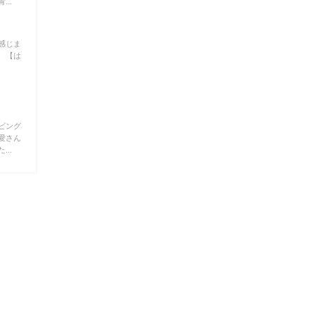
..
感じま
 【は
ビング
愛さん
..