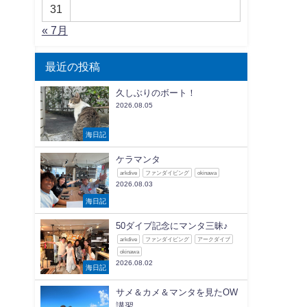
31
« 7月
最近の投稿
久しぶりのボート！
2026.08.05
海日記
ケラマンタ
arkdive
ファンダイビング
okinawa
2026.08.03
海日記
50ダイブ記念にマンタ三昧♪
arkdive
ファンダイビング
アークダイブ
okinawa
2026.08.02
海日記
サメ＆カメ＆マンタを見たOW
講習