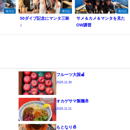
海日記
海日記
海日記
50ダイブ記念にマンタ三昧
サメ＆カメ＆マンタを見た
♪
OW講習
フルーツ大国🍎
2025.11.30
オカゲサマ製麺🍜
2025.11.21
もとなり🍜