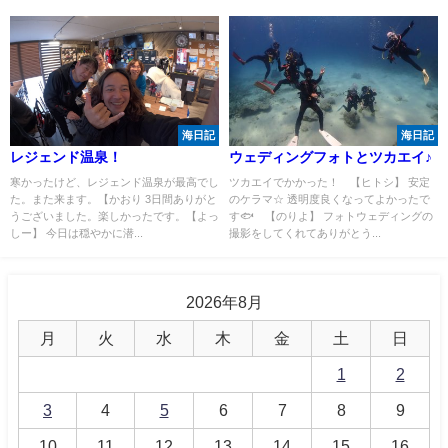
海日記
海日記
レジェンド温泉！
ウェディングフォトとツカエイ♪
寒かったけど、レジェンド温泉が最高でし
ツカエイでかかった！ 【ヒトシ】 安定
た。また来ます。【かおり 3日間ありがと
のケラマ☆ 透明度良くなってよかったで
うございました。楽しかったです。【よっ
す🐟 【のりよ】 フォトウェディングの
しー】 今日は穏やかに潜...
撮影をしてくれてありがとう...
2026年8月
月
火
水
木
金
土
日
1
2
3
4
5
6
7
8
9
10
11
12
13
14
15
16