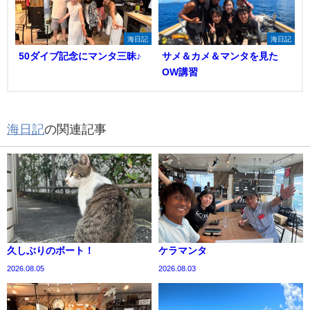
海日記
海日記
50ダイブ記念にマンタ三昧♪
サメ＆カメ＆マンタを見た
OW講習
海日記
の関連記事
久しぶりのボート！
ケラマンタ
2026.08.05
2026.08.03