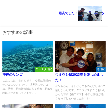
最高でした！
おすすめの記事
ワースタ日記
海日記
沖縄のサンゴ
ウミウシ祭2023春を楽しめまし
た！
こんにちは！タクミです！ 今回は沖縄の
サンゴについてです。 世界的にサンゴ
ケンちゃん、今日はとてものんびり潜れて
は、熱帯～亜熱帯海域に多く分布し約800
楽しかったです。タコライスすごくおいし
種以上が存在しています。 ...
かったです【山口ママ】 今日は海況が悪
くなってしまいましたが、レ...