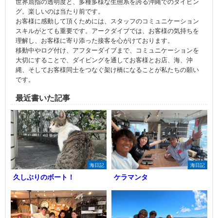
世界屈指の透明度と、多種多様な生態系を誇る沖縄でのダイビン
グ。楽しいのは当たり前です。
お客様に感動して頂くためには、スタッフのコミュニケーション
スキルがとても重要です。アークダイブでは、お客様の気持ちを
理解し、お客様に寄り添った接客を心がけております。
移動中やログ付け、アフターダイブまで、コミュニケーションを
大切にすることで、ダイビングを通してお客様とお店、海、沖
縄、そしてお客様同士をつなぐ架け橋になることが私たちの願い
です。
最近書いた記事
海日記
海日記
久しぶりのボート！
ケラマンタ