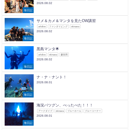
2026.08.02
海日記
サメ＆カメ＆マンタを見たOW講習
arkdive
ファンダイビング
okinawa
2026.08.02
海日記
黒島マンタ🌟
arkdive
okinawa
慶良間
2026.08.02
海日記
ナ・ナ・ナント！
2026.08.01
海日記
海況バツグン、べったべた！！！
アークダイブ
okinawa
ブルーホール
ブルーコーナー
2026.08.01
海日記