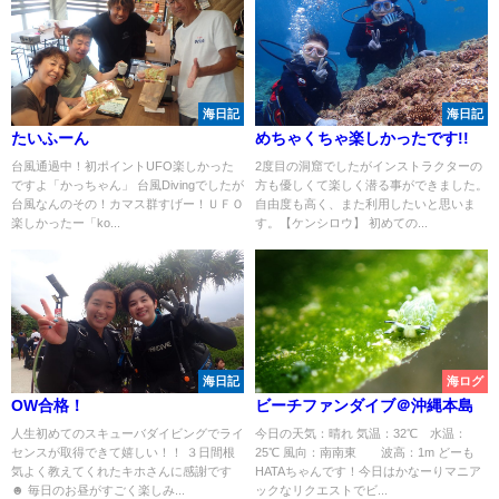
海日記
海日記
たいふーん
めちゃくちゃ楽しかったです!!
台風通過中！初ポイントUFO楽しかった
2度目の洞窟でしたがインストラクターの
ですよ「かっちゃん」 台風Divingでしたが
方も優しくて楽しく潜る事ができました。
台風なんのその！カマス群すげー！ＵＦＯ
自由度も高く、また利用したいと思いま
楽しかったー「ko...
す。【ケンシロウ】 初めての...
海日記
海ログ
OW合格！
ビーチファンダイブ＠沖縄本島
人生初めてのスキューバダイビングでライ
今日の天気：晴れ 気温：32℃ 水温：
センスが取得できて嬉しい！！ ３日間根
25℃ 風向：南南東 波高：1m どーも
気よく教えてくれたキホさんに感謝です
HATAちゃんです！今日はかなーりマニア
☻ 毎日のお昼がすごく楽しみ...
ックなリクエストでビ...