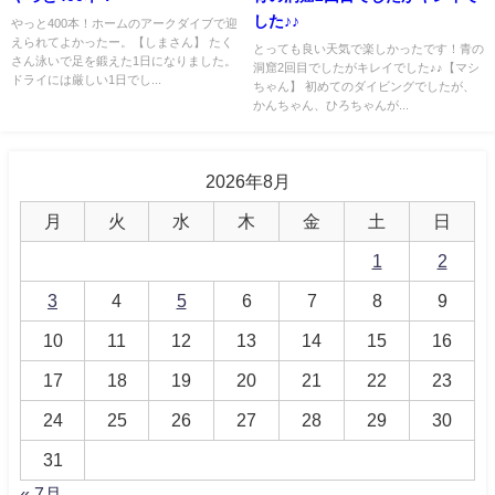
した♪♪
やっと400本！ホームのアークダイブで迎
えられてよかったー。【しまさん】 たく
とっても良い天気で楽しかったです！青の
さん泳いで足を鍛えた1日になりました。
洞窟2回目でしたがキレイでした♪♪【マシ
ドライには厳しい1日でし...
ちゃん】 初めてのダイビングでしたが、
かんちゃん、ひろちゃんが...
2026年8月
月
火
水
木
金
土
日
1
2
3
4
5
6
7
8
9
10
11
12
13
14
15
16
17
18
19
20
21
22
23
24
25
26
27
28
29
30
31
« 7月