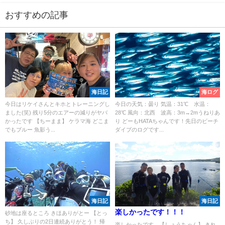
おすすめの記事
海日記
海ログ
今日はリケイさんとキホとトレーニングし
今日の天気：曇り 気温：31℃ 水温：
ました(笑) 残り5分のエアーの減りがヤバ
28℃ 風向：北西 波高：3m→2mうねりあ
かったです 【ちーまま】 ケラマ海 どこま
り どーもHATAちゃんです！先日のビーチ
でもブルー 魚影う...
ダイブのログです...
海日記
海日記
楽しかったです！！！
砂地は座るところ きほありがとー 【とっ
ち】 久しぶりの2日連続ありがとう！ 帰
楽しかったです。【しょうちゃん】 きれ