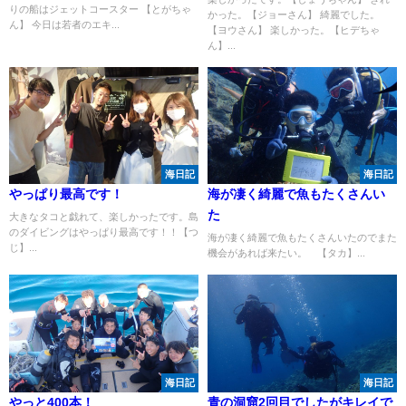
りの船はジェットコースター 【とがちゃ
かった。【ジョーさん】 綺麗でした。
ん】 今日は若者のエキ...
【ヨウさん】 楽しかった。【ヒデちゃ
ん】...
海日記
海日記
やっぱり最高です！
海が凄く綺麗で魚もたくさんい
た
大きなタコと戯れて、楽しかったです。島
のダイビングはやっぱり最高です！！【つ
海が凄く綺麗で魚もたくさんいたのでまた
じ】...
機会があれば来たい。 【タカ】...
海日記
海日記
やっと400本！
青の洞窟2回目でしたがキレイで