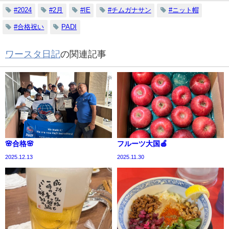
#2024
#2月
#IE
#チムガナサン
#ニット帽
#合格祝い
PADI
ワースタ日記
の関連記事
🌸合格🌸
フルーツ大国🍎
2025.12.13
2025.11.30