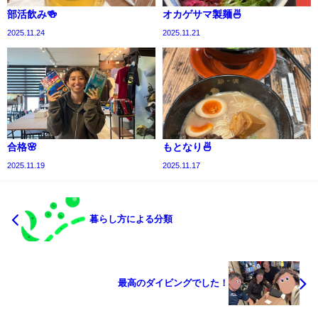
部活飲み🍻
オカゲサマ製麺🍜
2025.11.24
2025.11.21
合格🌸
もとなり🍜
2025.11.19
2025.11.17
暮らし方による分類
最高のダイビングでした！