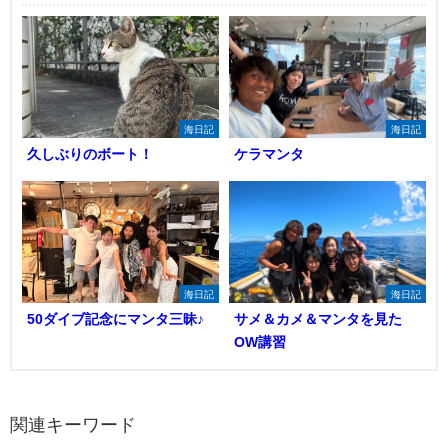
海日記
海日記
久しぶりのボート！
ケラマンタ
海日記
海日記
50ダイブ記念にマンタ三昧♪
サメ＆カメ＆マンタを見た
OW講習
関連キーワード