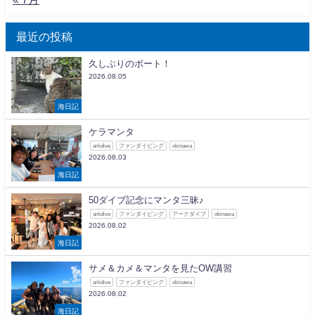
最近の投稿
久しぶりのボート！
2026.08.05
海日記
ケラマンタ
arkdive
ファンダイビング
okinawa
2026.08.03
海日記
50ダイブ記念にマンタ三昧♪
arkdive
ファンダイビング
アークダイブ
okinawa
2026.08.02
海日記
サメ＆カメ＆マンタを見たOW講習
arkdive
ファンダイビング
okinawa
2026.08.02
海日記