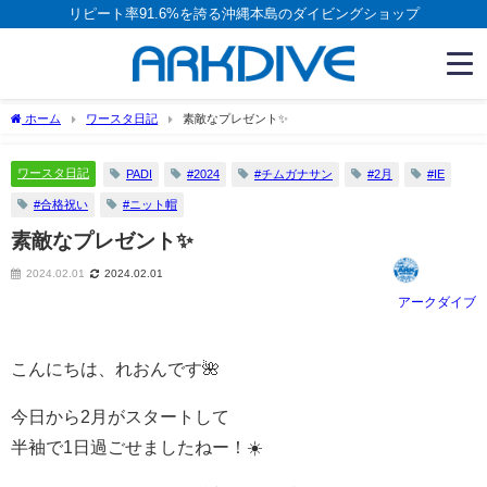
リピート率91.6%を誇る沖縄本島のダイビングショップ
ホーム
ワースタ日記
素敵なプレゼント✨
ワースタ日記
PADI
#2024
#チムガナサン
#2月
#IE
#合格祝い
#ニット帽
素敵なプレゼント✨
2024.02.01
2024.02.01
アークダイブ
こんにちは、れおんです🌺
今日から2月がスタートして
半袖で1日過ごせましたねー！☀️