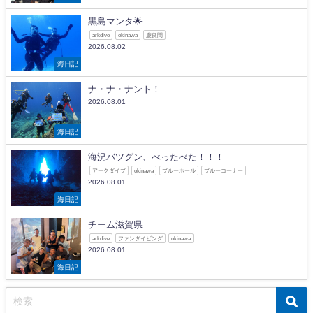
黒島マンタ🌟
arkdive
okinawa
慶良間
2026.08.02
海日記
ナ・ナ・ナント！
2026.08.01
海日記
海況バツグン、べったべた！！！
アークダイブ
okinawa
ブルーホール
ブルーコーナー
2026.08.01
海日記
チーム滋賀県
arkdive
ファンダイビング
okinawa
2026.08.01
海日記