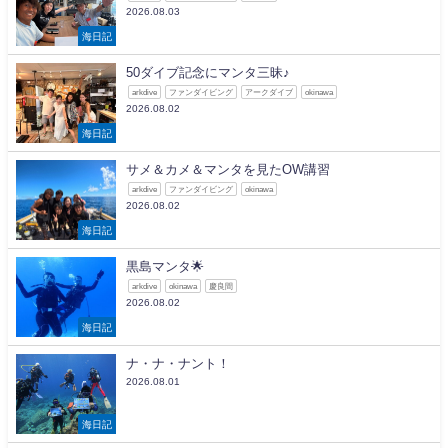
2026.08.03
海日記
50ダイブ記念にマンタ三昧♪
arkdive
ファンダイビング
アークダイブ
okinawa
2026.08.02
海日記
サメ＆カメ＆マンタを見たOW講習
arkdive
ファンダイビング
okinawa
2026.08.02
海日記
黒島マンタ🌟
arkdive
okinawa
慶良間
2026.08.02
海日記
ナ・ナ・ナント！
2026.08.01
海日記