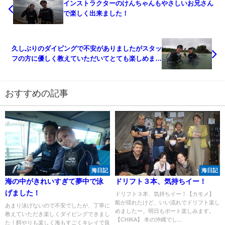
インストラクターのけんちゃんもやさしいお兄さん
で楽しく出来ました！
久しぶりのダイビングで不安がありましたがスタッ
フの方に優しく教えていただいてとても楽しめまし
た！また来たいです！
おすすめの記事
海日記
海日記
海の中がきれいすぎて夢中で泳
ドリフト３本、気持ちイー！
げました！
ドリフト３本、気持ちイー！【カモメ】
船が揺れたけど、いい流れでドリフト楽し
あまり泳げないので不安でしたが、丁寧に
めましたー。明日もボート楽しみます。
教えていただき楽しくダイビングできまし
【CHIKA】 冬の沖縄でし...
た！餌やりも楽しく海もすごくキレイで良