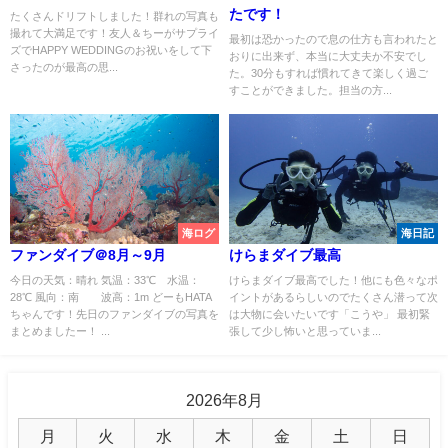
たです！
たくさんドリフトしました！群れの写真も
撮れて大満足です！友人＆ちーがサプライ
最初は恐かったので息の仕方も言われたと
ズでHAPPY WEDDINGのお祝いをして下
おりに出来ず、本当に大丈夫か不安でし
さったのが最高の思...
た。30分もすれば慣れてきて楽しく過ご
すことができました。担当の方...
海ログ
海日記
ファンダイブ＠8月～9月
けらまダイブ最高
今日の天気：晴れ 気温：33℃ 水温：
けらまダイブ最高でした！他にも色々なポ
28℃ 風向：南 波高：1m どーもHATA
イントがあるらしいのでたくさん潜って次
ちゃんです！先日のファンダイブの写真を
は大物に会いたいです「こうや」 最初緊
まとめましたー！ ...
張して少し怖いと思っていま...
2026年8月
月
火
水
木
金
土
日