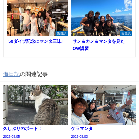
海日記
海日記
50ダイブ記念にマンタ三昧♪
サメ＆カメ＆マンタを見た
OW講習
海日記
の関連記事
久しぶりのボート！
ケラマンタ
2026.08.05
2026.08.03