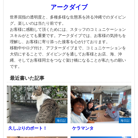
アークダイブ
世界屈指の透明度と、多種多様な生態系を誇る沖縄でのダイビン
グ。楽しいのは当たり前です。
お客様に感動して頂くためには、スタッフのコミュニケーション
スキルがとても重要です。アークダイブでは、お客様の気持ちを
理解し、お客様に寄り添った接客を心がけております。
移動中やログ付け、アフターダイブまで、コミュニケーションを
大切にすることで、ダイビングを通してお客様とお店、海、沖
縄、そしてお客様同士をつなぐ架け橋になることが私たちの願い
です。
最近書いた記事
海日記
海日記
久しぶりのボート！
ケラマンタ