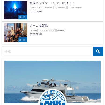
海況バツグン、べったべた！！！
アークダイブ
okinawa
ブルーホール
ブルーコーナー
2026.08.01
海日記
チーム滋賀県
arkdive
ファンダイビング
okinawa
2026.08.01
海日記