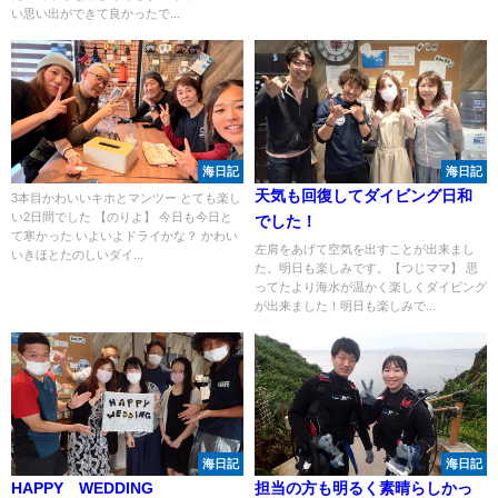
い思い出ができて良かったで...
海日記
海日記
天気も回復してダイビング日和
3本目かわいいキホとマンツー とても楽し
い2日間でした 【のりよ】 今日も今日と
でした！
て寒かった いよいよドライかな？ かわい
左肩をあげて空気を出すことが出来まし
いきほとたのしいダイ...
た。明日も楽しみです。【つじママ】 思
ってたより海水が温かく楽しくダイビング
が出来ました！明日も楽しみで...
海日記
海日記
HAPPY WEDDING
担当の方も明るく素晴らしかっ